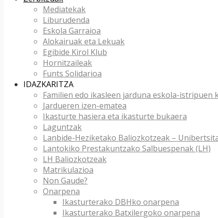
Mediatekak
Liburudenda
Eskola Garraioa
Alokairuak eta Lekuak
Egibide Kirol Klub
Hornitzaileak
Funts Solidarioa
IDAZKARITZA
Familien edo ikasleen jarduna eskola-istripuen
Jardueren izen-ematea
Ikasturte hasiera eta ikasturte bukaera
Laguntzak
Lanbide-Heziketako Baliozkotzeak – Unibertsit
Lantokiko Prestakuntzako Salbuespenak (LH)
LH Baliozkotzeak
Matrikulazioa
Non Gaude?
Onarpena
Ikasturterako DBHko onarpena
Ikasturterako Batxilergoko onarpena