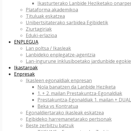
Ikasturterako Lanbide Heziketako onarpe
Plataforma akademikoa
Tituluak eskatzea
Unibertsitaterako sarbidea Egibidetik
Ziurtagiriak
Eduki-erlazioa
ENPLEGUA
Lan poltsa / Ikasleak
Lanbideko enplegatze-agentzia
Lan-ingurune inklusiboetako jardunbide egokie
Ikastaroak
Enpresak
Ikasleen egonaldiak enpresan
Nola banatzen da Lanbide Heziketa
1. + 2. mailan Prestakuntza-Egonaldiak
Prestakuntza-Egonaldiak 1. mailan + DU
Beka vs Kontratua
Egonaldiertarako ikasleak eskatzea
Egibideko harremanetarako pertsonak
Beste zerbitzu batzuk