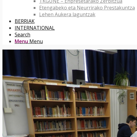
TKGUNE – Enpresetarako Zerbitzua
Etengabeko eta Neurrirako Prestakuntza
Lehen Aukera laguntzak
BERRIAK
INTERNATIONAL
Search
Menu
Menu