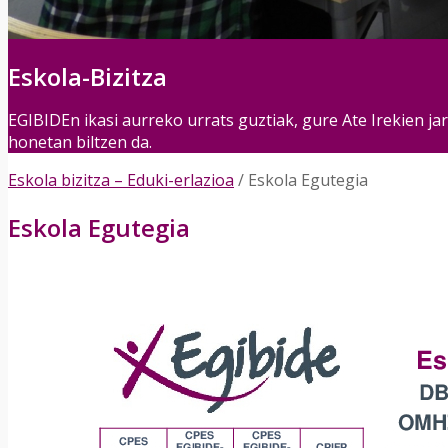
Eskola-Bizitza
EGIBIDEn ikasi aurreko urrats guztiak, gure Ate Irekien ja
honetan biltzen da.
Eskola bizitza – Eduki-erlazioa
/
Eskola Egutegia
Eskola Egutegia