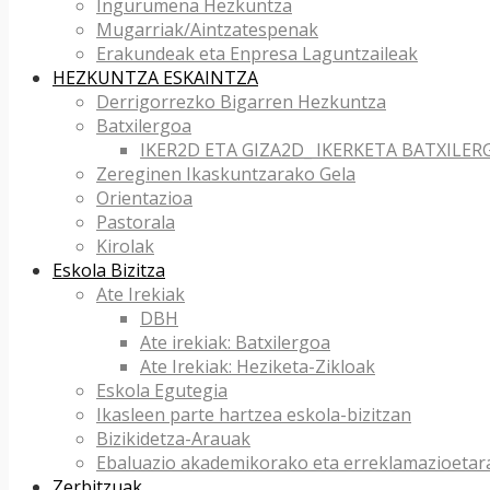
Ingurumena Hezkuntza
Mugarriak/Aintzatespenak
Erakundeak eta Enpresa Laguntzaileak
HEZKUNTZA ESKAINTZA
Derrigorrezko Bigarren Hezkuntza
Batxilergoa
IKER2D ETA GIZA2D_ IKERKETA BATXILER
Zereginen Ikaskuntzarako Gela
Orientazioa
Pastorala
Kirolak
Eskola Bizitza
Ate Irekiak
DBH
Ate irekiak: Batxilergoa
Ate Irekiak: Heziketa-Zikloak
Eskola Egutegia
Ikasleen parte hartzea eskola-bizitzan
Bizikidetza-Arauak
Ebaluazio akademikorako eta erreklamazioetar
Zerbitzuak