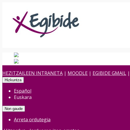
Español
Spanish
es
Euskara
Euskara
eu
HEZITZAILEEN INTRANETA
|
MOODLE
|
EGIBIDE GMAIL
Hizkuntza
Español
Euskara
Non gaude
Arreta ordutegia