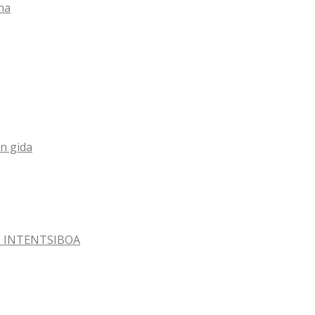
na
n gida
AL INTENTSIBOA