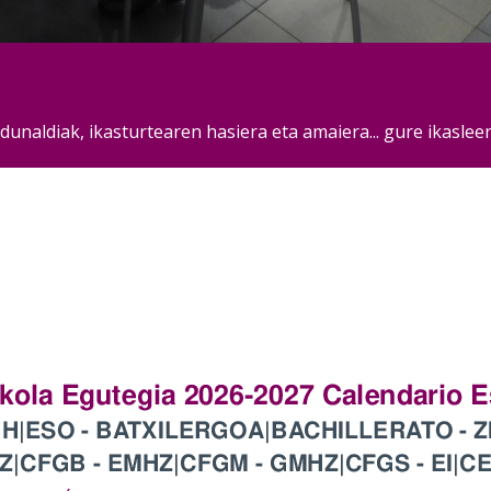
rdunaldiak, ikasturtearen hasiera eta amaiera... gure ikasl