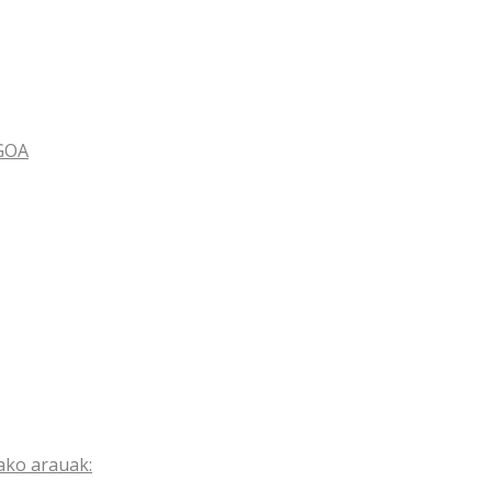
GOA
ako arauak: