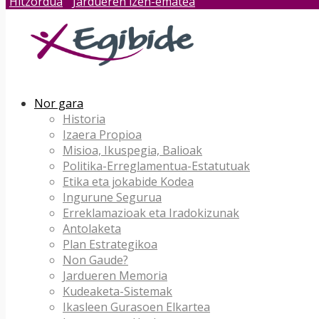
Hitzordua
Jardueren izen-ematea
Nor gara
Historia
Izaera Propioa
Misioa, Ikuspegia, Balioak
Politika-Erreglamentua-Estatutuak
Etika eta jokabide Kodea
Ingurune Segurua
Erreklamazioak eta Iradokizunak
Antolaketa
Plan Estrategikoa
Non Gaude?
Jardueren Memoria
Kudeaketa-Sistemak
Ikasleen Gurasoen Elkartea