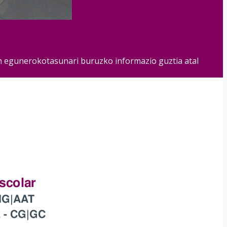
een egunerokotasunari buruzko informazio guztia atal