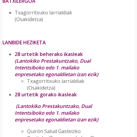
BATXILERGOA
Txagorritxuko larrialdiak
(Osakidetza)
LANBIDE HEZIKETA
28 urtetik beherako ikasleak
(Lantokiko Prestakuntzako, Dual
Intentsiboko edo 1. mailako
enpresetako egonaldietan izan ezik)
Txagorritxuko larrialdiak
(Osakidetza)
28 urtetik gorako ikasleak
(Lantokiko Prestakuntzako, Dual
Intentsiboko edo 1. mailako
enpresetako egonaldietan izan ezik)
Quirón Salud Gasteizko