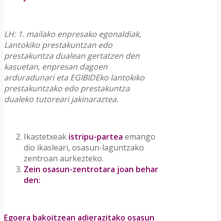
LH: 1. mailako enpresako egonaldiak,
Lantokiko prestakuntzan edo
prestakuntza dualean gertatzen den
kasuetan, enpresan dagoen
arduradunari eta EGIBIDEko lantokiko
prestakuntzako edo prestakuntza
dualeko tutoreari jakinaraztea.
Ikastetxeak
istripu-partea
emango
dio ikasleari, osasun-laguntzako
zentroan aurkezteko.
Zein osasun-zentrotara joan behar
den:
Egoera bakoitzean adierazitako osasun