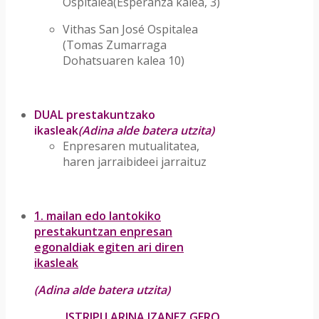
Ospitalea(Esperanza kalea, 3)
Vithas San José Ospitalea
(Tomas Zumarraga
Dohatsuaren kalea 10)
DUAL prestakuntzako
ikasleak
(Adina alde batera utzita)
Enpresaren mutualitatea,
haren jarraibideei jarraituz
1. mailan edo lantokiko
prestakuntzan enpresan
egonaldiak egiten ari diren
ikasleak
(Adina alde batera utzita)
ISTRIPU ARINA IZANEZ GERO