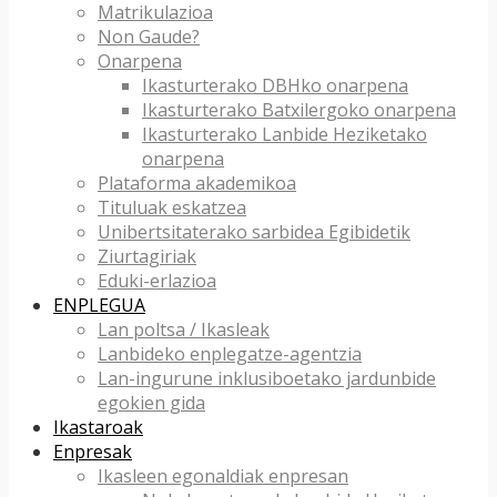
Matrikulazioa
Non Gaude?
Onarpena
Ikasturterako DBHko onarpena
Ikasturterako Batxilergoko onarpena
Ikasturterako Lanbide Heziketako
onarpena
Plataforma akademikoa
Tituluak eskatzea
Unibertsitaterako sarbidea Egibidetik
Ziurtagiriak
Eduki-erlazioa
ENPLEGUA
Lan poltsa / Ikasleak
Lanbideko enplegatze-agentzia
Lan-ingurune inklusiboetako jardunbide
egokien gida
Ikastaroak
Enpresak
Ikasleen egonaldiak enpresan