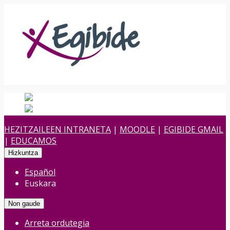
Español
Spanish
es
Euskara
Euskara
eu
HEZITZAILEEN INTRANETA
|
MOODLE
|
EGIBIDE GMAIL
|
EDUCAMOS
Hizkuntza
Español
Euskara
Non gaude
Arreta ordutegia