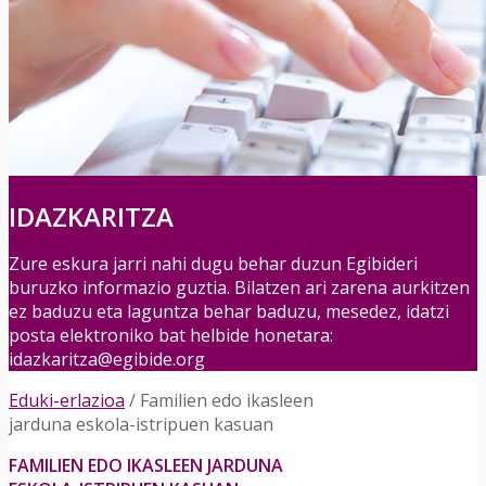
IDAZKARITZA
Zure eskura jarri nahi dugu behar duzun Egibideri
buruzko informazio guztia. Bilatzen ari zarena aurkitzen
ez baduzu eta laguntza behar baduzu, mesedez, idatzi
posta elektroniko bat helbide honetara:
idazkaritza@egibide.org
Eduki-erlazioa
/
Familien edo ikasleen
jarduna eskola-istripuen kasuan
FAMILIEN EDO IKASLEEN JARDUNA