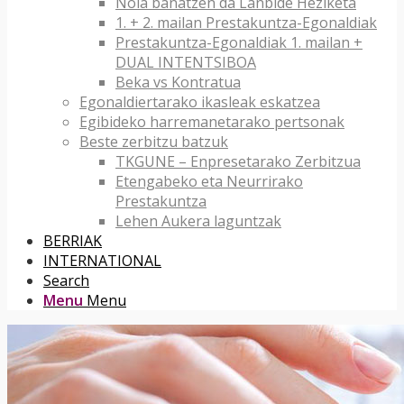
Nola banatzen da Lanbide Heziketa
1. + 2. mailan Prestakuntza-Egonaldiak
Prestakuntza-Egonaldiak 1. mailan +
DUAL INTENTSIBOA
Beka vs Kontratua
Egonaldiertarako ikasleak eskatzea
Egibideko harremanetarako pertsonak
Beste zerbitzu batzuk
TKGUNE – Enpresetarako Zerbitzua
Etengabeko eta Neurrirako
Prestakuntza
Lehen Aukera laguntzak
BERRIAK
INTERNATIONAL
Search
Menu
Menu