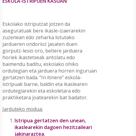
ESKOLA-ISTRIPUEN KASUAN
Eskolako istriputzat jotzen da
aseguratuak bere ikasle-izaerarekin
zuzenean edo zeharka lotutako
jardueren ondorioz jasaten duen
gorputz-lesio oro, betiere jarduera
horiek ikastetxeak antolatu edo
baimendu baditu, eskolako ohiko
ordutegian eta jarduera horren inguruan
gertatzen bada. “In itinere” eskola-
istripuak barne, baldin eta ikaslearen
ordutegiarekin eta eskoletara edo
praktiketara joatearekin bat badator.
Jarduteko modua:
Istripua gertatzen den unean,
ikaslearekin dagoen hezitzaileari
jakinaraztea.