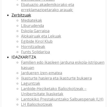
Ebaluazio akademikorako eta
erreklamazioetarako arauak:
Zerbitzuak
Mediatekak
Liburudenda
Eskola Garraioa
Alokairuak eta Lekuak
Egibide Kirol Klub
Hornitzaileak
Funts Solidarioa
IDAZKARITZA
Familien edo ikasleen jarduna eskola-istripuen
kasuan
Jardueren izen-ematea
Ikasturte hasiera eta ikasturte bukaera
Laguntzak
Lanbide-Heziketako Baliozkotzeak –
Unibertsitate Ikasketak
Lantokiko Prestakuntzako Salbuespenak (LH)
LH Baliozkotzeak