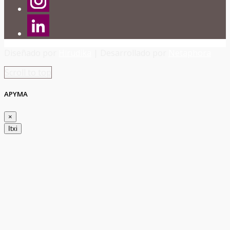
Diseñado por
Hirudika
| Desarrollado por
Netaphora
Scroll to top
APYMA
×
Itxi