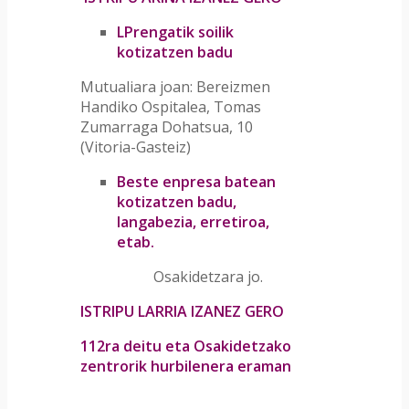
LPrengatik soilik
kotizatzen badu
Mutualiara joan: Bereizmen
Handiko Ospitalea, Tomas
Zumarraga Dohatsua, 10
(Vitoria-Gasteiz)
Beste enpresa batean
kotizatzen badu,
langabezia, erretiroa,
etab.
Osakidetzara jo.
ISTRIPU LARRIA IZANEZ GERO
112ra deitu eta Osakidetzako
zentrorik hurbilenera eraman