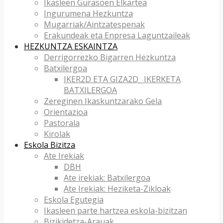
Ikasleen Gurasoen Elkartea
Ingurumena Hezkuntza
Mugarriak/Aintzatespenak
Erakundeak eta Enpresa Laguntzaileak
HEZKUNTZA ESKAINTZA
Derrigorrezko Bigarren Hezkuntza
Batxilergoa
IKER2D ETA GIZA2D_ IKERKETA
BATXILERGOA
Zereginen Ikaskuntzarako Gela
Orientazioa
Pastorala
Kirolak
Eskola Bizitza
Ate Irekiak
DBH
Ate irekiak: Batxilergoa
Ate Irekiak: Heziketa-Zikloak
Eskola Egutegia
Ikasleen parte hartzea eskola-bizitzan
Bizikidetza-Arauak