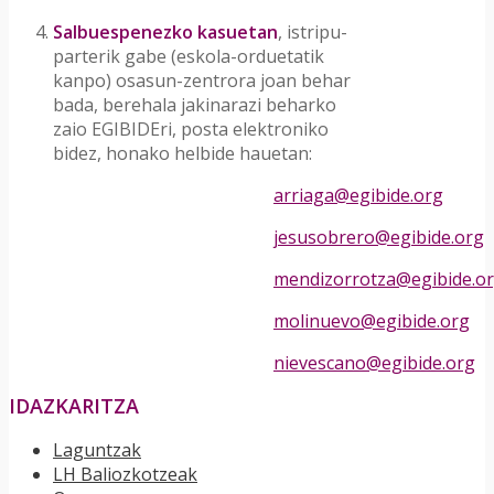
Salbuespenezko kasuetan
, istripu-
parterik gabe (eskola-orduetatik
kanpo) osasun-zentrora joan behar
bada, berehala jakinarazi beharko
zaio EGIBIDEri, posta elektroniko
bidez, honako helbide hauetan:
arriaga@egibide.org
jesusobrero@egibide.org
mendizorrotza@egibide.o
molinuevo@egibide.org
nievescano@egibide.org
IDAZKARITZA
Laguntzak
LH Baliozkotzeak