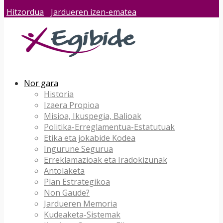
Hitzordua
Jardueren izen-ematea
Nor gara
Historia
Izaera Propioa
Misioa, Ikuspegia, Balioak
Politika-Erreglamentua-Estatutuak
Etika eta jokabide Kodea
Ingurune Segurua
Erreklamazioak eta Iradokizunak
Antolaketa
Plan Estrategikoa
Non Gaude?
Jardueren Memoria
Kudeaketa-Sistemak