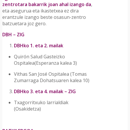
zentrotara bakarrik joan ahal izango da
,
eta asegurua eta ikastetxea ez dira
erantzule izango beste osasun-zentro
batzuetara joz gero.
DBH – ZIG
DBHko 1. eta 2. mailak
Quirón Salud Gasteizko
Ospitalea(Esperanza kalea 3)
Vithas San José Ospitalea (Tomas
Zumarraga Dohatsuaren kalea 10)
DBHko 3. eta 4. mailak – ZIG
Txagorritxuko larrialdiak
(Osakidetza)