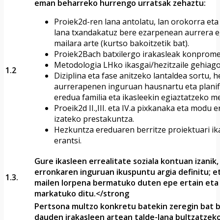
eman beharreko hurrengo urratsak zehaztu:
Proiek2d-ren lana antolatu, lan orokorra eta 
lana txandakatuz bere ezarpenean aurrera 
mailara arte (kurtso bakoitzetik bat).
Proiek2Bach batxilergo irakasleak konpromet
Metodologia LHko ikasgai/hezitzaile gehiago
1.2
Diziplina eta fase anitzeko lantaldea sortu,
aurrerapenen inguruan hausnartu eta planif
eredua familia eta ikasleekin egiaztatzeko 
Proeik2d II.,III. eta IV.a pixkanaka eta modu 
izateko prestakuntza.
Hezkuntza ereduaren berritze proiektuari ika
erantsi.
Gure ikasleen errealitate soziala kontuan izanik
erronkaren inguruan ikuspuntu argia definitu;
1.3.
mailen lorpena bermatuko duten epe ertain eta
markatuko ditu.</strong
Pertsona multzo konkretu batekin zeregin bat b
dauden irakasleen artean talde-lana bultzatzeko