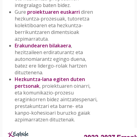
integralago baten bidez.
Gure
proiektuaren euskarri
diren
hezkuntza-prozesuak, tutoretza
kolektiboaren eta hezkuntza-
berrikuntzaren dimentsioak
azpimarratuta.
Erakundearen bilakaera
,
hezitzaileen erdiraturantz eta
autonomiarantz egingo duena,
batez ere lidergo-rolak hartzen
dituztenena.
Hezkuntza-lana egiten duten
pertsonak
, proiektuaren oinarri,
eta komunikazio-prozesu
eraginkorren bidez aintzatespenari,
prestakuntzari eta barne- eta
kanpo-kohesioari buruzko gaiak
azpimarratzen dituztenak.