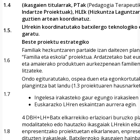
1.4
(ikasgaien titularrak, PTak
(Pedagogia Terapeuti
Indartze Proiektuak), HLEk (Hizkuntza Laguntzara
guztien artean koordinatuz.
LHrekin koordinatutako batxilergo teknologiko 
1.5.
garatu.
Beste proiektu estrategiko
Familiak hezkuntzaren partaide izan daitezen plan
“Familia eta eskola” proiektua. Ardatzetako bat e
1.6
eta amaierako produktuen aurkezpenean familien 
litzateke.
Ondo egituratutako, ospea duen eta egonkortuta
plangintza bat landu (1.3 proiektuaren hausnarke
1.7
Ingelesa irakasteko gaur egungo irakasleen 
Euskarazko LHren eskaintzan aurrera egin.
4 DBH+LH+Batx elkarrekiko erlazioari buruzko pla
modalitateko edo hautazko ikasgaiak LHrekin elka
1.8
enpresentzako proiektuetan elkarlanean, enprese
dituzten irakasleak, Batxilergoko ikasgaien hain