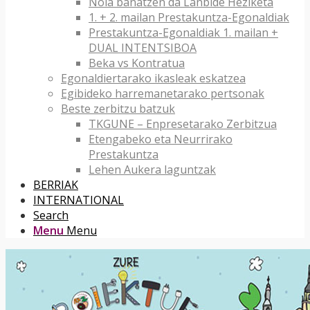
Nola banatzen da Lanbide Heziketa
1. + 2. mailan Prestakuntza-Egonaldiak
Prestakuntza-Egonaldiak 1. mailan +
DUAL INTENTSIBOA
Beka vs Kontratua
Egonaldiertarako ikasleak eskatzea
Egibideko harremanetarako pertsonak
Beste zerbitzu batzuk
TKGUNE – Enpresetarako Zerbitzua
Etengabeko eta Neurrirako
Prestakuntza
Lehen Aukera laguntzak
BERRIAK
INTERNATIONAL
Search
Menu
Menu