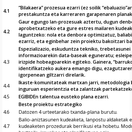
“Bilakaera” prozesua ezarri (ez soilik “ebaluazio”a
4.1
prestakuntza eta karreraren garapenaren planak
Gaur egungo lan-prozesuak aztertu, dugun denb
aprobetxatzeko eta gure estres mailaren kudeak
4.2
laguntzeko: nola eta denbora optimizatuz, baliab
ezarriz, eta eginbehar zein proiektu bakoitzari b
Espezializazio, eskuduntza tekniko, trebetasunei
informazioarekin data-baseak eguneratu; esleip
4.3
irizpide hobeagoarekin egiteko. Gainera, “barruk
identifikatzeko aukera emango digu, ezagutzare
igorpenean giltzarri direlarik.
Ikaste-komunitateak martxan jarri, metodologia b
4.4
inguruan esperientzia eta zalantzak partekatzek
4.5
EGIBIDEn talentua eusteko plana ezarri.
Beste proiektu estrategiko
4.6
Datozen 4 urteetarako txanda-plana burutu.
Balio-aniztasunen kudeaketa, lanpostu aldaketak 
4.7
kudeaketen prozedurak berrikusi eta hobetu. Modu