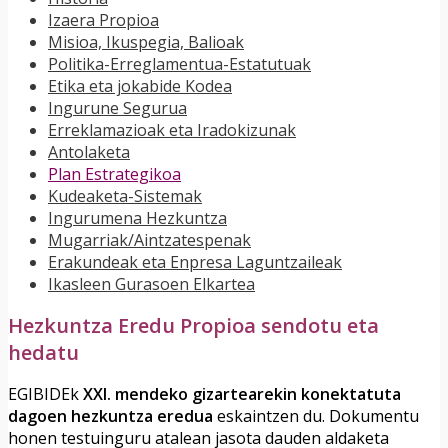
Izaera Propioa
Misioa, Ikuspegia, Balioak
Politika-Erreglamentua-Estatutuak
Etika eta jokabide Kodea
Ingurune Segurua
Erreklamazioak eta Iradokizunak
Antolaketa
Plan Estrategikoa
Kudeaketa-Sistemak
Ingurumena Hezkuntza
Mugarriak/Aintzatespenak
Erakundeak eta Enpresa Laguntzaileak
Ikasleen Gurasoen Elkartea
Hezkuntza Eredu Propioa sendotu eta
hedatu
EGIBIDEk
XXI. mendeko gizartearekin konektatuta
dagoen hezkuntza eredua
eskaintzen du. Dokumentu
honen testuinguru atalean jasota dauden aldaketa