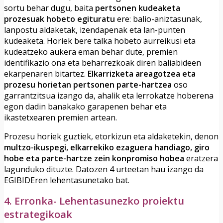
sortu behar dugu, baita
pertsonen kudeaketa
prozesuak hobeto egituratu
ere: balio-aniztasunak,
lanpostu aldaketak, izendapenak eta lan-punten
kudeaketa. Horiek bere talka hobeto aurreikusi eta
kudeatzeko aukera eman behar dute, premien
identifikazio ona eta beharrezkoak diren baliabideen
ekarpenaren bitartez.
Elkarrizketa areagotzea eta
prozesu horietan pertsonen parte-hartzea
oso
garrantzitsua izango da, ahalik eta lerrokatze hoberena
egon dadin banakako garapenen behar eta
ikastetxearen premien artean.
Prozesu horiek guztiek, etorkizun eta aldaketekin, denon
multzo-ikuspegi, elkarrekiko ezaguera handiago, giro
hobe eta parte-hartze zein konpromiso hobea
eratzera
lagunduko dituzte. Datozen 4 urteetan hau izango da
EGIBIDEren lehentasunetako bat.
4. Erronka- Lehentasunezko proiektu
estrategikoak