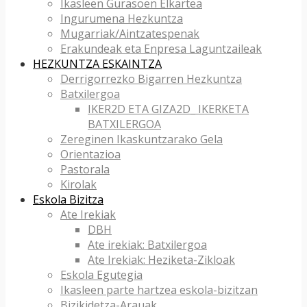
Ikasleen Gurasoen Elkartea
Ingurumena Hezkuntza
Mugarriak/Aintzatespenak
Erakundeak eta Enpresa Laguntzaileak
HEZKUNTZA ESKAINTZA
Derrigorrezko Bigarren Hezkuntza
Batxilergoa
IKER2D ETA GIZA2D_ IKERKETA
BATXILERGOA
Zereginen Ikaskuntzarako Gela
Orientazioa
Pastorala
Kirolak
Eskola Bizitza
Ate Irekiak
DBH
Ate irekiak: Batxilergoa
Ate Irekiak: Heziketa-Zikloak
Eskola Egutegia
Ikasleen parte hartzea eskola-bizitzan
Bizikidetza-Arauak