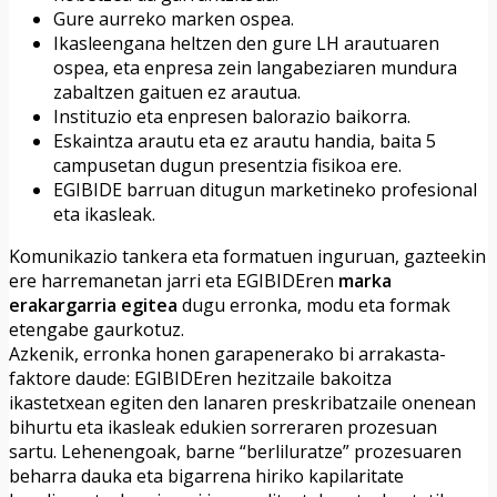
Gure aurreko marken ospea.
Ikasleengana heltzen den gure LH arautuaren
ospea, eta enpresa zein langabeziaren mundura
zabaltzen gaituen ez arautua.
Instituzio eta enpresen balorazio baikorra.
Eskaintza arautu eta ez arautu handia, baita 5
campusetan dugun presentzia fisikoa ere.
EGIBIDE barruan ditugun marketineko profesional
eta ikasleak.
Komunikazio tankera eta formatuen inguruan, gazteekin
ere harremanetan jarri eta EGIBIDEren
marka
erakargarria egitea
dugu erronka, modu eta formak
etengabe gaurkotuz.
Azkenik, erronka honen garapenerako bi arrakasta-
faktore daude: EGIBIDEren hezitzaile bakoitza
ikastetxean egiten den lanaren preskribatzaile onenean
bihurtu eta ikasleak edukien sorreraren prozesuan
sartu. Lehenengoak, barne “berliluratze” prozesuaren
beharra dauka eta bigarrena hiriko kapilaritate