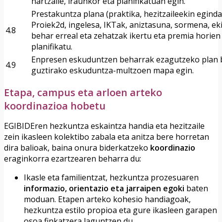
hartzaile, iraunkor eta planifikatuan egin.
Prestakuntza plana (praktika, hezitzaileekin egind
Proiek2d, ingelesa, IKTak, aniztasuna, sormena, eki
4.8
behar erreal eta zehatzak ikertu eta premia horie
planifikatu.
Enpresen eskuduntzen beharrak ezagutzeko plan b
4.9
guztirako eskuduntza-multzoen mapa egin.
Etapa, campus eta arloen arteko
koordinazioa hobetu
EGIBIDEren hezkuntza eskaintza handia eta hezitzaile
zein ikasleen kolektibo zabala eta anitza bere horretan
dira balioak, baina onura biderkatzeko
koordinazio
eraginkorra ezartzearen beharra du:
Ikasle eta familientzat, hezkuntza prozesuaren
informazio, orientazio eta jarraipen egoki
baten
moduan. Etapen arteko kohesio handiagoak,
hezkuntza estilo propioa eta gure ikasleen garapen
osoa finkatzera laguntzen du.