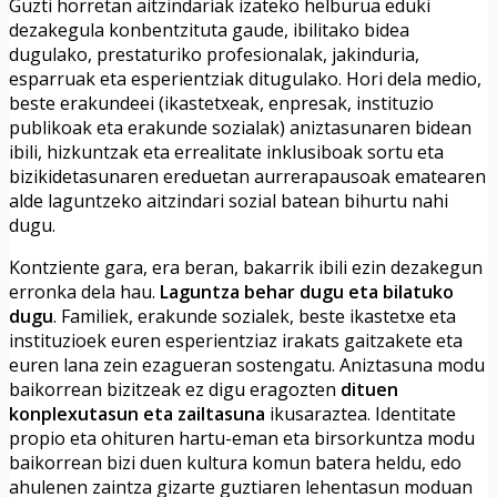
Guzti horretan aitzindariak izateko helburua eduki
dezakegula konbentzituta gaude, ibilitako bidea
dugulako, prestaturiko profesionalak, jakinduria,
esparruak eta esperientziak ditugulako. Hori dela medio,
beste erakundeei (ikastetxeak, enpresak, instituzio
publikoak eta erakunde sozialak) aniztasunaren bidean
ibili, hizkuntzak eta errealitate inklusiboak sortu eta
bizikidetasunaren ereduetan aurrerapausoak ematearen
alde laguntzeko aitzindari sozial batean bihurtu nahi
dugu.
Kontziente gara, era beran, bakarrik ibili ezin dezakegun
erronka dela hau.
Laguntza behar dugu eta bilatuko
dugu
. Familiek, erakunde sozialek, beste ikastetxe eta
instituzioek euren esperientziaz irakats gaitzakete eta
euren lana zein ezagueran sostengatu. Aniztasuna modu
baikorrean bizitzeak ez digu eragozten
dituen
konplexutasun eta zailtasuna
ikusaraztea. Identitate
propio eta ohituren hartu-eman eta birsorkuntza modu
baikorrean bizi duen kultura komun batera heldu, edo
ahulenen zaintza gizarte guztiaren lehentasun moduan