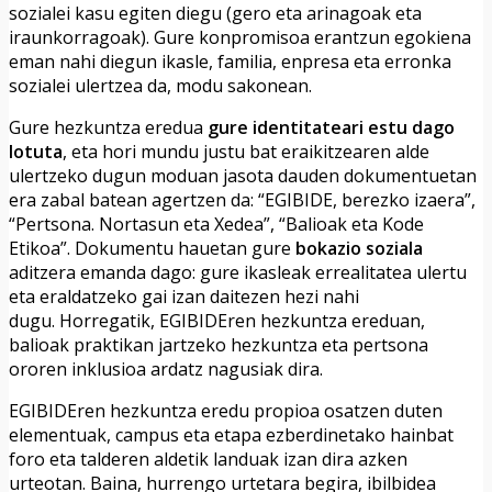
sozialei kasu egiten diegu (gero eta arinagoak eta
iraunkorragoak). Gure konpromisoa erantzun egokiena
eman nahi diegun ikasle, familia, enpresa eta erronka
sozialei ulertzea da, modu sakonean.
Gure hezkuntza eredua
gure identitateari estu dago
lotuta
, eta hori mundu justu bat eraikitzearen alde
ulertzeko dugun moduan jasota dauden dokumentuetan
era zabal batean agertzen da: “EGIBIDE, berezko izaera”,
“Pertsona. Nortasun eta Xedea”, “Balioak eta Kode
Etikoa”. Dokumentu hauetan gure
bokazio soziala
aditzera emanda dago: gure ikasleak errealitatea ulertu
eta eraldatzeko gai izan daitezen hezi nahi
dugu. Horregatik, EGIBIDEren hezkuntza ereduan,
balioak praktikan jartzeko hezkuntza eta pertsona
ororen inklusioa ardatz nagusiak dira.
EGIBIDEren hezkuntza eredu propioa osatzen duten
elementuak, campus eta etapa ezberdinetako hainbat
foro eta talderen aldetik landuak izan dira azken
urteotan. Baina, hurrengo urtetara begira, ibilbidea