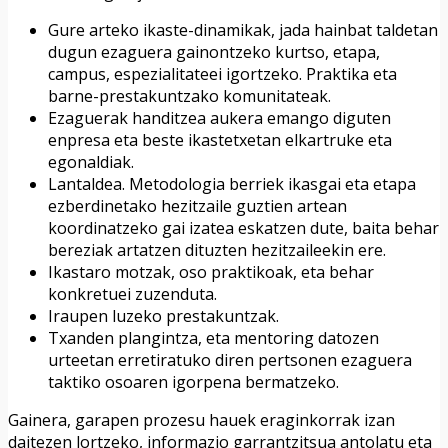
Gure arteko ikaste-dinamikak, jada hainbat taldetan
dugun ezaguera gainontzeko kurtso, etapa,
campus, espezialitateei igortzeko. Praktika eta
barne-prestakuntzako komunitateak.
Ezaguerak handitzea aukera emango diguten
enpresa eta beste ikastetxetan elkartruke eta
egonaldiak.
Lantaldea. Metodologia berriek ikasgai eta etapa
ezberdinetako hezitzaile guztien artean
koordinatzeko gai izatea eskatzen dute, baita behar
bereziak artatzen dituzten hezitzaileekin ere.
Ikastaro motzak, oso praktikoak, eta behar
konkretuei zuzenduta.
Iraupen luzeko prestakuntzak.
Txanden plangintza, eta mentoring datozen
urteetan erretiratuko diren pertsonen ezaguera
taktiko osoaren igorpena bermatzeko.
Gainera, garapen prozesu hauek eraginkorrak izan
daitezen lortzeko, informazio garrantzitsua antolatu eta