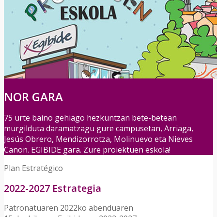
NOR GARA
75 urte baino gehiago hezkuntzan bete-betean
murgilduta daramatzagu gure campusetan, Arriaga,
Jesús Obrero, Mendizorrotza, Molinuevo eta Nieves
Canon. EGIBIDE gara. Zure proiektuen eskola!
Plan Estratégico
2022-2027 Estrategia
Patronatuaren 2022ko abenduaren