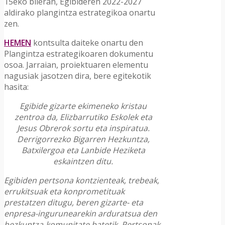
15eko bileran, Egibideren 2022-2027
aldirako plangintza estrategikoa onartu
zen.
HEMEN
kontsulta daiteke onartu den
Plangintza estrategikoaren dokumentu
osoa. Jarraian, proiektuaren elementu
nagusiak jasotzen dira, bere egitekotik
hasita:
Egibide gizarte ekimeneko kristau
zentroa da, Elizbarrutiko Eskolek eta
Jesus Obrerok sortu eta inspiratua.
Derrigorrezko Bigarren Hezkuntza,
Batxilergoa eta Lanbide Heziketa
eskaintzen ditu.
Egibiden pertsona kontzienteak, trebeak,
errukitsuak eta konprometituak
prestatzen ditugu, beren gizarte- eta
enpresa-ingurunearekin arduratsua den
hezkuntza-komunitate batetik. Pertsonak