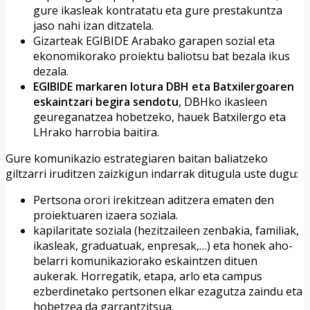
gure ikasleak kontratatu eta gure prestakuntza
jaso nahi izan ditzatela.
Gizarteak EGIBIDE Arabako garapen sozial eta
ekonomikorako proiektu baliotsu bat bezala ikus
dezala.
EGIBIDE markaren lotura DBH eta Batxilergoaren
eskaintzari begira sendotu
, DBHko ikasleen
geureganatzea hobetzeko, hauek Batxilergo eta
LHrako harrobia baitira.
Gure komunikazio estrategiaren baitan baliatzeko
giltzarri iruditzen zaizkigun indarrak ditugula uste dugu:
Pertsona orori irekitzean aditzera ematen den
proiektuaren izaera soziala.
kapilaritate soziala (hezitzaileen zenbakia, familiak,
ikasleak, graduatuak, enpresak,…) eta honek aho-
belarri komunikaziorako eskaintzen dituen
aukerak. Horregatik, etapa, arlo eta campus
ezberdinetako pertsonen elkar ezagutza zaindu eta
hobetzea da garrantzitsua.