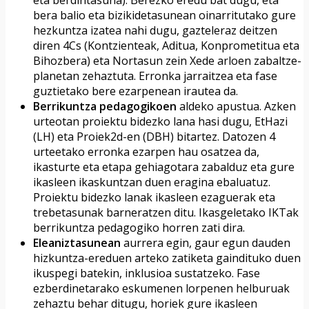
bera balio eta bizikidetasunean oinarritutako gure
hezkuntza izatea nahi dugu, gazteleraz deitzen
diren 4Cs (Kontzienteak, Aditua, Konprometitua eta
Bihozbera) eta Nortasun zein Xede arloen zabaltze-
planetan zehaztuta. Erronka jarraitzea eta fase
guztietako bere ezarpenean irautea da.
Berrikuntza pedagogikoen
aldeko apustua. Azken
urteotan proiektu bidezko lana hasi dugu, EtHazi
(LH) eta Proiek2d-en (DBH) bitartez. Datozen 4
urteetako erronka ezarpen hau osatzea da,
ikasturte eta etapa gehiagotara zabalduz eta gure
ikasleen ikaskuntzan duen eragina ebaluatuz.
Proiektu bidezko lanak ikasleen ezaguerak eta
trebetasunak barneratzen ditu. Ikasgeletako IKTak
berrikuntza pedagogiko horren zati dira.
Eleaniztasunean
aurrera egin, gaur egun dauden
hizkuntza-ereduen arteko zatiketa gaindituko duen
ikuspegi batekin, inklusioa sustatzeko. Fase
ezberdinetarako eskumenen lorpenen helburuak
zehaztu behar ditugu, horiek gure ikasleen