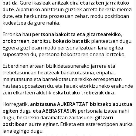
bat da
. Gure ikasleak anitzak dira
eta izaten jarraituko
dute
. Aipaturiko aniztasun guztiek arreta berezia merezi
dute, eta hezkuntza prozesuan zehar, modu positiboan
kudeatzea da gure nahia.
Erronka hau
pertsona bakoitza eta gizartearekiko,
orokorrean, zerbitzu bokazio batetik
planteatzen dugu.
Egoera guztietan modu pertsonalizatuan lana egitea
suposatzen du, pertsona bakoitzaren onena lortzeko.
Ezberdinen artean bizikidetasunerako jarrera eta
trebetasunean hezitzeak banakotasuna, enpatia,
malgutasuna eta barnekotasunarekiko errespetuan
haztea suposatzen du, eta hauek etorkizuneko erakunde
zein elkarteen aldetik
eskatutako trebeziak
dira.
Horregatik,
aniztasuna AUKERATZAT bizitzeko apustua
egiten dugu eta ABERASTASUN
pertsonala izatea nahi
dugu, berarekin daramatzan zailtasunei
giltzarri
positiboan
aurre eginez. Etiketa eta estereotipoen aurka
lana egingo dugu.