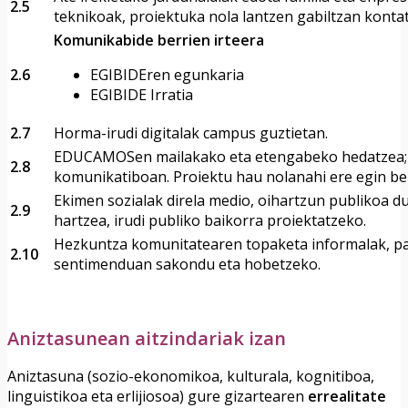
2.5
teknikoak, proiektuka nola lantzen gabiltzan konta
Komunikabide berrien irteera
2.6
EGIBIDEren egunkaria
EGIBIDE Irratia
2.7
Horma-irudi digitalak campus guztietan.
EDUCAMOSen mailakako eta etengabeko hedatzea; 
2.8
komunikatiboan. Proiektu hau nolanahi ere egin be
Ekimen sozialak direla medio, oihartzun publikoa d
2.9
hartzea, irudi publiko baikorra proiektatzeko.
Hezkuntza komunitatearen topaketa informalak, pa
2.10
sentimenduan sakondu eta hobetzeko.
Aniztasunean aitzindariak izan
Aniztasuna (sozio-ekonomikoa, kulturala, kognitiboa,
linguistikoa eta erlijiosoa) gure gizartearen
errealitate