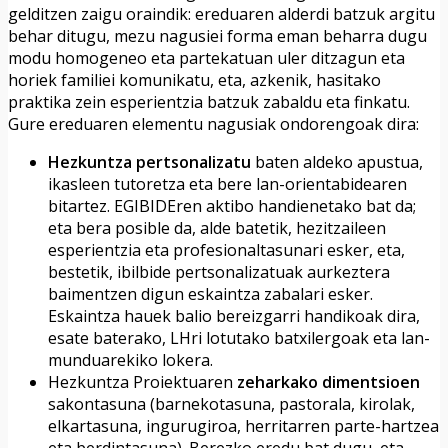
gelditzen zaigu oraindik: ereduaren alderdi batzuk argitu
behar ditugu, mezu nagusiei forma eman beharra dugu
modu homogeneo eta partekatuan uler ditzagun eta
horiek familiei komunikatu, eta, azkenik, hasitako
praktika zein esperientzia batzuk zabaldu eta finkatu.
Gure ereduaren elementu nagusiak ondorengoak dira:
Hezkuntza pertsonalizatu
baten aldeko apustua,
ikasleen tutoretza eta bere lan-orientabidearen
bitartez. EGIBIDEren aktibo handienetako bat da;
eta bera posible da, alde batetik, hezitzaileen
esperientzia eta profesionaltasunari esker, eta,
bestetik, ibilbide pertsonalizatuak aurkeztera
baimentzen digun eskaintza zabalari esker.
Eskaintza hauek balio bereizgarri handikoak dira,
esate baterako, LHri lotutako batxilergoak eta lan-
munduarekiko lokera.
Hezkuntza Proiektuaren
zeharkako dimentsioen
sakontasuna (barnekotasuna, pastorala, kirolak,
elkartasuna, ingurugiroa, herritarren parte-hartzea
eta berdintasuna). Berezko eredu bat dugu, eta