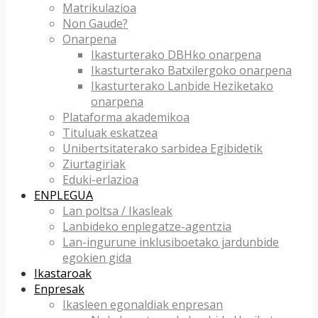
Matrikulazioa
Non Gaude?
Onarpena
Ikasturterako DBHko onarpena
Ikasturterako Batxilergoko onarpena
Ikasturterako Lanbide Heziketako
onarpena
Plataforma akademikoa
Tituluak eskatzea
Unibertsitaterako sarbidea Egibidetik
Ziurtagiriak
Eduki-erlazioa
ENPLEGUA
Lan poltsa / Ikasleak
Lanbideko enplegatze-agentzia
Lan-ingurune inklusiboetako jardunbide
egokien gida
Ikastaroak
Enpresak
Ikasleen egonaldiak enpresan