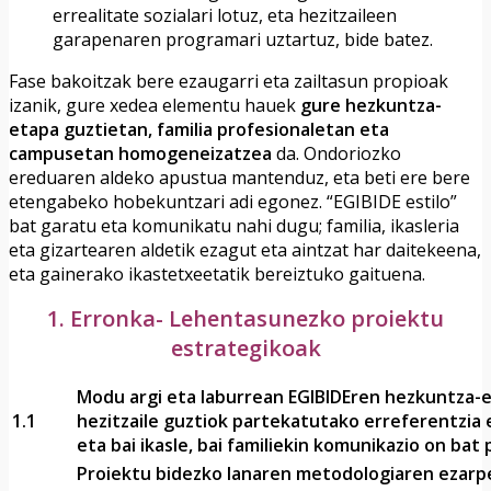
errealitate sozialari lotuz, eta hezitzaileen
garapenaren programari uztartuz, bide batez.
Fase bakoitzak bere ezaugarri eta zailtasun propioak
izanik, gure xedea elementu hauek
gure hezkuntza-
etapa guztietan, familia profesionaletan eta
campusetan homogeneizatzea
da. Ondoriozko
ereduaren aldeko apustua mantenduz, eta beti ere bere
etengabeko hobekuntzari adi egonez. “EGIBIDE estilo”
bat garatu eta komunikatu nahi dugu; familia, ikasleria
eta gizartearen aldetik ezagut eta aintzat har daitekeena,
eta gainerako ikastetxeetatik bereiztuko gaituena.
1. Erronka- Lehentasunezko proiektu
estrategikoak
Modu argi eta laburrean EGIBIDEren hezkuntza-
1.1
hezitzaile guztiok partekatutako erreferentzia
eta bai ikasle, bai familiekin komunikazio on bat
Proiektu bidezko lanaren metodologiaren ezarp