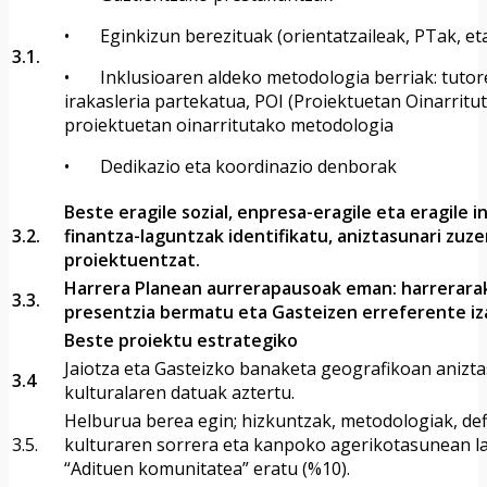
• Eginkizun berezituak (orientatzaileak, PTak, eta
3.1.
• Inklusioaren aldeko metodologia berriak: tutor
irakasleria partekatua, POI (Proiektuetan Oinarritu
proiektuetan oinarritutako metodologia
• Dedikazio eta koordinazio denborak
Beste eragile sozial, enpresa-eragile eta eragile 
3.2.
finantza-laguntzak identifikatu, aniztasunari zu
proiektuentzat.
Harrera Planean aurrerapausoak eman: harrerara
3.3.
presentzia bermatu eta Gasteizen erreferente iza
Beste proiektu estrategiko
Jaiotza eta Gasteizko banaketa geografikoan anizt
3.4
kulturalaren datuak aztertu.
Helburua berea egin; hizkuntzak, metodologiak, defi
3.5.
kulturaren sorrera eta kanpoko agerikotasunean l
“Adituen komunitatea” eratu (%10).