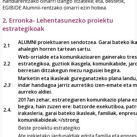
handiarentzako oinarri izango litzateke; eta, bestetik,
EGIBIDE Alumnii-rentzako oinarri ezin hobea.
2. Erronka- Lehentasunezko proiektu
estrategikoak
ALUMNI proiektuaren sendotzea. Garai bateko ik
2.1
ahalegin horren tartean sartu.
Web-orrialde eta komunikazioaren gainerako tres
2.2
estrategikoa, guztiok ikasgela, komunikabide, jar
berresan ditzakegun mezu nagusiei begira.
Marketin eta ikasleak gureganatzeko plana landu,
2.3
indar handiagoa jarriz aurretiko izen-emate eta m
aurreko aldiei.
2017an zehar, estrategiaren komunikazio plana ez
begira, hain zuzen ere: batzorde exekutiboa, patr
2.4.
irakasleria, garai bateko ikasleak, familiak, enpres
komunikabideak.</strong
Beste proiektu estrategiko
Ate irekietako jardunaldiak edota familia eta enpre