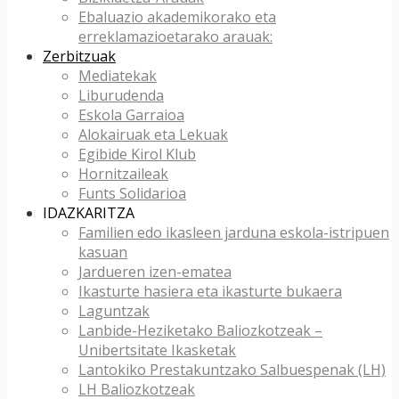
Ebaluazio akademikorako eta
erreklamazioetarako arauak:
Zerbitzuak
Mediatekak
Liburudenda
Eskola Garraioa
Alokairuak eta Lekuak
Egibide Kirol Klub
Hornitzaileak
Funts Solidarioa
IDAZKARITZA
Familien edo ikasleen jarduna eskola-istripuen
kasuan
Jardueren izen-ematea
Ikasturte hasiera eta ikasturte bukaera
Laguntzak
Lanbide-Heziketako Baliozkotzeak –
Unibertsitate Ikasketak
Lantokiko Prestakuntzako Salbuespenak (LH)
LH Baliozkotzeak