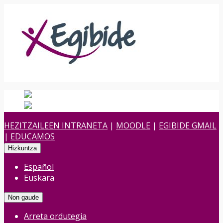
Español
Spanish
es
Euskara
Euskara
eu
HEZITZAILEEN INTRANETA
|
MOODLE
|
EGIBIDE GMAIL
|
EDUCAMOS
Hizkuntza
Español
Euskara
Non gaude
Arreta ordutegia