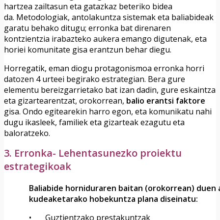
hartzea zailtasun eta gatazkaz beteriko bidea
da. Metodologiak, antolakuntza sistemak eta baliabideak
garatu behako ditugu; erronka bat direnaren
kontzientzia irabazteko aukera emango digutenak, eta
horiei komunitate gisa erantzun behar diegu.
Horregatik, eman diogu protagonismoa erronka horri
datozen 4 urteei begirako estrategian. Bera gure
elementu bereizgarrietako bat izan dadin, gure eskaintza
eta gizartearentzat, orokorrean,
balio erantsi faktore
gisa. Ondo egitearekin harro egon, eta komunikatu nahi
dugu ikasleek, familiek eta gizarteak ezagutu eta
baloratzeko.
3. Erronka- Lehentasunezko proiektu
estrategikoak
Baliabide horniduraren baitan (orokorrean) duen
kudeaketarako hobekuntza plana diseinatu:
• Guztientzako prestakuntzak