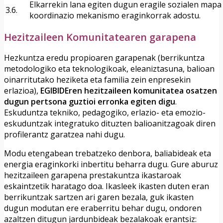
Elkarrekin lana egiten dugun eragile sozialen mapa 
3.6.
koordinazio mekanismo eraginkorrak adostu.
Hezitzaileen Komunitatearen garapena
Hezkuntza eredu propioaren garapenak (berrikuntza
metodologiko eta teknologikoak, eleaniztasuna, balioan
oinarritutako heziketa eta familia zein enpresekin
erlazioa),
EGIBIDEren hezitzaileen komunitatea osatzen
dugun pertsona guztioi erronka egiten digu
.
Eskuduntza tekniko, pedagogiko, erlazio- eta emozio-
eskuduntzak integratuko dituzten balioanitzagoak diren
profilerantz garatzea nahi dugu.
Modu etengabean trebatzeko denbora, baliabideak eta
energia eraginkorki inbertitu beharra dugu. Gure aburuz
hezitzaileen garapena prestakuntza ikastaroak
eskaintzetik haratago doa. Ikasleek ikasten duten eran
berrikuntzak sartzen ari garen bezala, guk ikasten
dugun modutan ere eraberritu behar dugu, ondoren
azaltzen ditugun jardunbideak bezalakoak erantsiz: