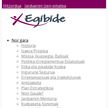
Hitzordua
Jardueren izen-ematea
Nor gara
Historia
Izaera Propioa
Misioa, Ikuspegia, Balioak
Politika-Erreglamentua-Estatutuak
Etika eta jokabide Kodea
Ingurune Segurua
Erreklamazioak eta Iradokizunak
Antolaketa
Plan Estrategikoa
Non Gaude?
Jardueren Memoria
Kudeaketa-Sistemak