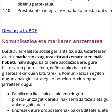
diseinu partekatua.
1.10
Prestakuntza integrala/zeharkako prestakuntza n
Descargatu PDF
Komunikazioa eta markaren antzematea
EGIBIDE errealitate sozial garrantzitsua da. Gizartearen
aldetik
markaren ezagutza eta antzematearen maila
hobetu nahi dugu
, baita bere asoziazioa ere, gure
historiaren puntu sendo, definitutako balio eta
gizartearekin duen loturarekin. Komunikazioan egiten
dugun ahalegin estrategiko honekin, ondorengoa
jarraitzen dugu:
Familia eta ikasleak eskaintzen dugun
prestakuntzagatik erakarriak senti daitezela eta gu
aukera gaitzatela.
Enpresek gure proposamenak balora ditzatela, eta