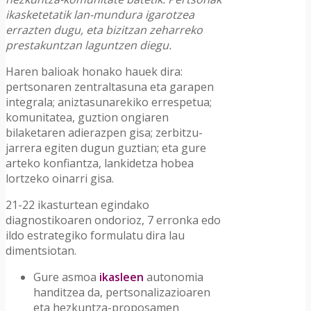
ikasketetatik lan-mundura igarotzea
errazten dugu, eta bizitzan zeharreko
prestakuntzan laguntzen diegu.
Haren balioak honako hauek dira:
pertsonaren zentraltasuna eta garapen
integrala; aniztasunarekiko errespetua;
komunitatea, guztion ongiaren
bilaketaren adierazpen gisa; zerbitzu-
jarrera egiten dugun guztian; eta gure
arteko konfiantza, lankidetza hobea
lortzeko oinarri gisa.
21-22 ikasturtean egindako
diagnostikoaren ondorioz, 7 erronka edo
ildo estrategiko formulatu dira lau
dimentsiotan.
Gure asmoa
ikasleen
autonomia
handitzea da, pertsonalizazioaren
eta hezkuntza-proposamen