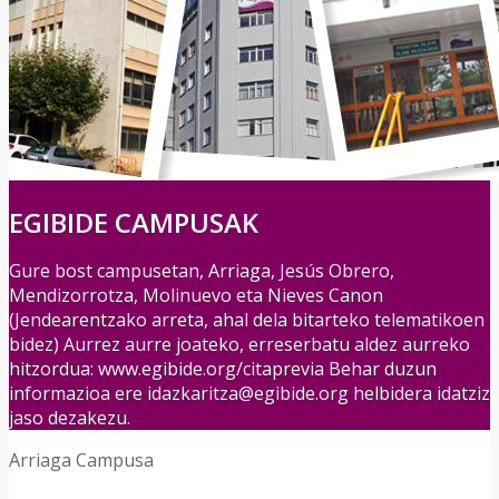
EGIBIDE CAMPUSAK
Gure bost campusetan, Arriaga, Jesús Obrero,
Mendizorrotza, Molinuevo eta Nieves Canon
(Jendearentzako arreta, ahal dela bitarteko telematikoen
bidez) Aurrez aurre joateko, erreserbatu aldez aurreko
hitzordua: www.egibide.org/citaprevia Behar duzun
informazioa ere
idazkaritza@egibide.org
helbidera idatziz
jaso dezakezu.
Arriaga Campusa