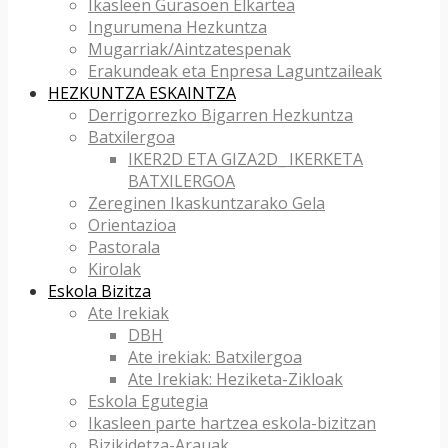
Ikasleen Gurasoen Elkartea
Ingurumena Hezkuntza
Mugarriak/Aintzatespenak
Erakundeak eta Enpresa Laguntzaileak
HEZKUNTZA ESKAINTZA
Derrigorrezko Bigarren Hezkuntza
Batxilergoa
IKER2D ETA GIZA2D_ IKERKETA
BATXILERGOA
Zereginen Ikaskuntzarako Gela
Orientazioa
Pastorala
Kirolak
Eskola Bizitza
Ate Irekiak
DBH
Ate irekiak: Batxilergoa
Ate Irekiak: Heziketa-Zikloak
Eskola Egutegia
Ikasleen parte hartzea eskola-bizitzan
Bizikidetza-Arauak