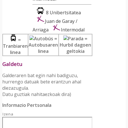
8 Unibertsitatea
Juan de Garay /
Arriaga
Intermodal
=
=
=
Autobusaren
Hurbil dagoen
Tranbiaren
linea
geltokia
linea
Galdetu
Galderaren bat egin nahi badiguzu,
hurrengo datuak bete erantzun ahal
diezazugula.
Datu guztiak nahitaezkoak dira)
Informazio Pertsonala
Izena