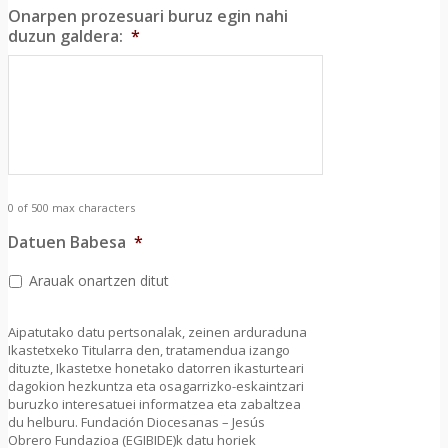
Onarpen prozesuari buruz egin nahi
duzun galdera:
*
0 of 500 max characters
Datuen Babesa
*
Arauak onartzen ditut
Aipatutako datu pertsonalak, zeinen arduraduna
Ikastetxeko Titularra den, tratamendua izango
dituzte, Ikastetxe honetako datorren ikasturteari
dagokion hezkuntza eta osagarrizko-eskaintzari
buruzko interesatuei informatzea eta zabaltzea
du helburu. Fundación Diocesanas – Jesús
Obrero Fundazioa (EGIBIDE)k datu horiek