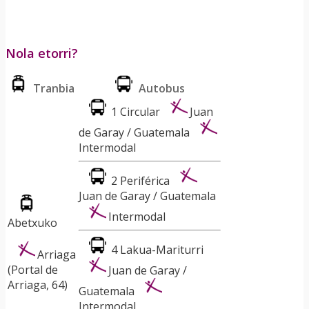
Nola etorri?
Tranbia
Autobus
1 Circular
Juan
de Garay / Guatemala
Intermodal
2 Periférica
Juan de Garay / Guatemala
Intermodal
Abetxuko
4 Lakua-Mariturri
Arriaga
(Portal de
Juan de Garay /
Arriaga, 64)
Guatemala
Intermodal