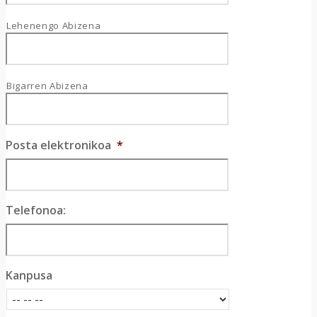
Lehenengo Abizena
Bigarren Abizena
Posta elektronikoa
*
Telefonoa:
Kanpusa