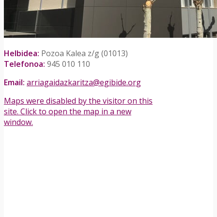
Helbidea:
Pozoa Kalea z/g (01013)
Telefonoa:
945 010 110
Email:
arriagaidazkaritza@egibide.org
Maps were disabled by the visitor on this
site. Click to open the map in a new
window.