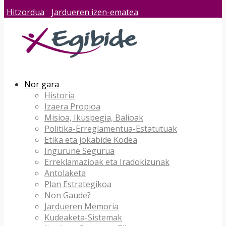
Hitzordua
Jardueren izen-ematea
Nor gara
Historia
Izaera Propioa
Misioa, Ikuspegia, Balioak
Politika-Erreglamentua-Estatutuak
Etika eta jokabide Kodea
Ingurune Segurua
Erreklamazioak eta Iradokizunak
Antolaketa
Plan Estrategikoa
Non Gaude?
Jardueren Memoria
Kudeaketa-Sistemak