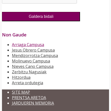
Non Gaude
Arriaga Campusa
Jesus Obrero Campusa
Mendizorrotza Campusa
Molinuevo Campusa
Nieves Cano Campusa
Zerbitzu Nagusiak
Hitzordua
Arreta ordutegia
SITE MAP
PRENTSA ARETOA
JARDUEREN MEMORIA