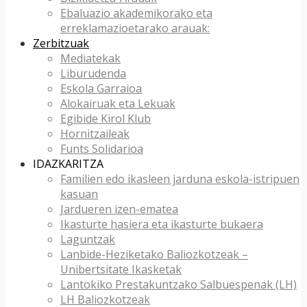
Ebaluazio akademikorako eta
erreklamazioetarako arauak:
Zerbitzuak
Mediatekak
Liburudenda
Eskola Garraioa
Alokairuak eta Lekuak
Egibide Kirol Klub
Hornitzaileak
Funts Solidarioa
IDAZKARITZA
Familien edo ikasleen jarduna eskola-istripuen
kasuan
Jardueren izen-ematea
Ikasturte hasiera eta ikasturte bukaera
Laguntzak
Lanbide-Heziketako Baliozkotzeak –
Unibertsitate Ikasketak
Lantokiko Prestakuntzako Salbuespenak (LH)
LH Baliozkotzeak