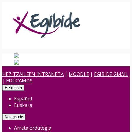
Español
Spanish
es
Euskara
Euskara
eu
HEZITZAILEEN INTRANETA
|
MOODLE
|
EGIBIDE GMAIL
|
EDUCAMOS
Hizkuntza
Español
Euskara
Non gaude
Arreta ordutegia