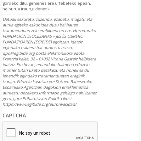
gordeko ditu, gehienez ere urtebeteko epean,
helburua iraungi denetik.
Datuak eskuratu, zuzendu, ezabatu, mugatu eta
aurka egiteko eskubidea duzu bai hauen
tratamenduan zein erabilpenean ere. Horretarako
FUNDACIÓN DIOCESANAS – JESÚS OBRERO
FUNDAZIOAREN (EGIBIDE) egoitzan, idatziz
egindako eskaera bat aurkeztu ezazu,
dpo@egibide.org posta elektronikora edota
Frantzia kalea, 32 – 01002 Vitoria Gasteiz helbidera
idatziz. Era beran, emandako baimena edozein
momentutan ukatu dezakezu eta honek ez du
lehendik egindako tratamenduetan eraginik
izango. Edozein kasutan ere Datuen Babeserako
Espainiako Agentzian dagokion erreklamazioa
aurkeztu dezakezu Informazio gehiago nahi izanez
gero, gure Pribatutasun Politika ikusi
https://www.egibide.org/eu/privacidad/
CAPTCHA