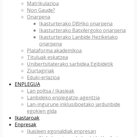
Matrikulazioa
Non Gaude?
Onarpena
Ikasturterako DBHko onarpena
Ikasturterako Batxilergoko onarpena
Ikasturterako Lanbide Heziketako
onarpena
Plataforma akademikoa
Tituluak eskatzea
Unibertsitaterako sarbidea Egibidetik
Ziurtagiriak
Eduki-erlazioa
ENPLEGUA
Lan poltsa / Ikasleak
Lanbideko enplegatze-agentzia
Lan-ingurune inklusiboetako jardunbide
egokien gida
Ikastaroak
Enpresak
Ikasleen egonaldiak enpresan