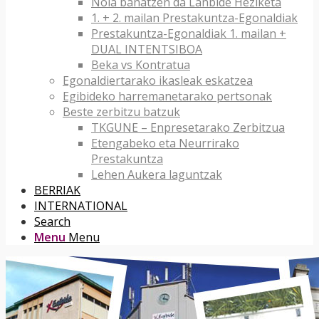
Nola banatzen da Lanbide Heziketa
1. + 2. mailan Prestakuntza-Egonaldiak
Prestakuntza-Egonaldiak 1. mailan +
DUAL INTENTSIBOA
Beka vs Kontratua
Egonaldiertarako ikasleak eskatzea
Egibideko harremanetarako pertsonak
Beste zerbitzu batzuk
TKGUNE – Enpresetarako Zerbitzua
Etengabeko eta Neurrirako
Prestakuntza
Lehen Aukera laguntzak
BERRIAK
INTERNATIONAL
Search
Menu
Menu