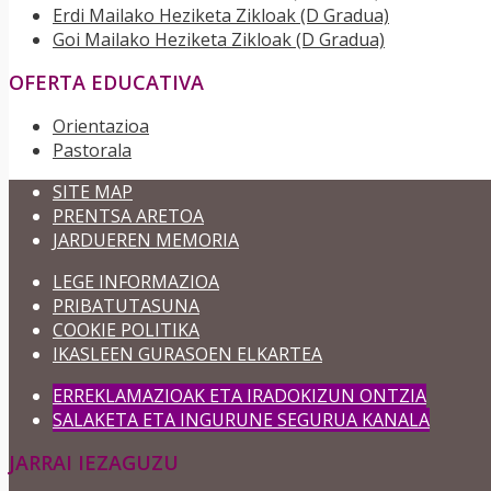
Erdi Mailako Heziketa Zikloak (D Gradua)
Goi Mailako Heziketa Zikloak (D Gradua)
OFERTA EDUCATIVA
Orientazioa
Pastorala
SITE MAP
PRENTSA ARETOA
JARDUEREN MEMORIA
LEGE INFORMAZIOA
PRIBATUTASUNA
COOKIE POLITIKA
IKASLEEN GURASOEN ELKARTEA
ERREKLAMAZIOAK ETA IRADOKIZUN ONTZIA
SALAKETA ETA INGURUNE SEGURUA KANALA
JARRAI IEZAGUZU