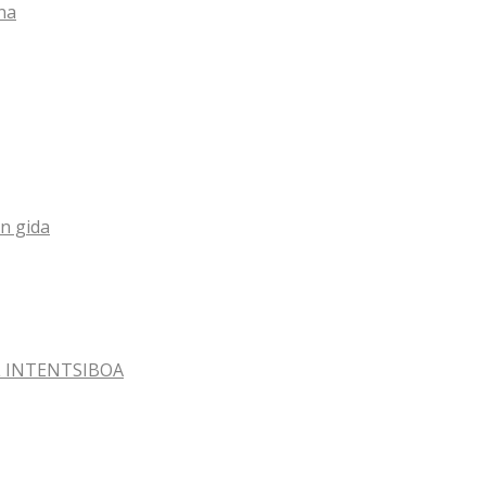
na
n gida
AL INTENTSIBOA