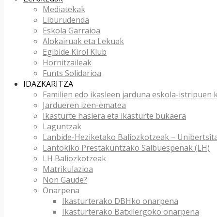
Mediatekak
Liburudenda
Eskola Garraioa
Alokairuak eta Lekuak
Egibide Kirol Klub
Hornitzaileak
Funts Solidarioa
IDAZKARITZA
Familien edo ikasleen jarduna eskola-istripuen
Jardueren izen-ematea
Ikasturte hasiera eta ikasturte bukaera
Laguntzak
Lanbide-Heziketako Baliozkotzeak – Unibertsit
Lantokiko Prestakuntzako Salbuespenak (LH)
LH Baliozkotzeak
Matrikulazioa
Non Gaude?
Onarpena
Ikasturterako DBHko onarpena
Ikasturterako Batxilergoko onarpena