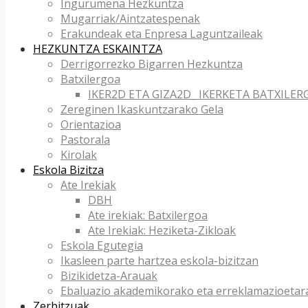
Ingurumena Hezkuntza
Mugarriak/Aintzatespenak
Erakundeak eta Enpresa Laguntzaileak
HEZKUNTZA ESKAINTZA
Derrigorrezko Bigarren Hezkuntza
Batxilergoa
IKER2D ETA GIZA2D_ IKERKETA BATXILER
Zereginen Ikaskuntzarako Gela
Orientazioa
Pastorala
Kirolak
Eskola Bizitza
Ate Irekiak
DBH
Ate irekiak: Batxilergoa
Ate Irekiak: Heziketa-Zikloak
Eskola Egutegia
Ikasleen parte hartzea eskola-bizitzan
Bizikidetza-Arauak
Ebaluazio akademikorako eta erreklamazioetar
Zerbitzuak