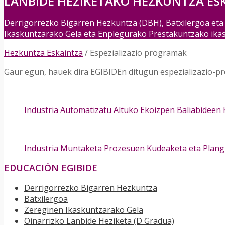
LANBIDE HEZIKETAKO HEZKUNTZA ES
Derrigorrezko Bigarren Hezkuntza (DBH), Batxilergoa eta 
Ikaskuntzarako Gela eta Enplegurako Prestakuntzako ikas
Hezkuntza Eskaintza
/
Espezializazio programak
Gaur egun, hauek dira EGIBIDEn ditugun espezializazio-p
Industria Automatizatu Altuko Ekoizpen Baliabideen
Industria Muntaketa Prozesuen Kudeaketa eta Plang
EDUCACIÓN EGIBIDE
Derrigorrezko Bigarren Hezkuntza
Batxilergoa
Zereginen Ikaskuntzarako Gela
Oinarrizko Lanbide Heziketa (D Gradua)