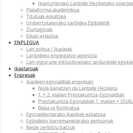
Ikasturterako Lanbide Heziketako onarpe
Plataforma akademikoa
Tituluak eskatzea
Unibertsitaterako sarbidea Egibidetik
Ziurtagiriak
Eduki-erlazioa
ENPLEGUA
Lan poltsa / Ikasleak
Lanbideko enplegatze-agentzia
Lan-ingurune inklusiboetako jardunbide egokie
Ikastaroak
Enpresak
Ikasleen egonaldiak enpresan
Nola banatzen da Lanbide Heziketa
1. + 2. mailan Prestakuntza-Egonaldiak
Prestakuntza-Egonaldiak 1. mailan + DU
Beka vs Kontratua
Egonaldiertarako ikasleak eskatzea
Egibideko harremanetarako pertsonak
Beste zerbitzu batzuk