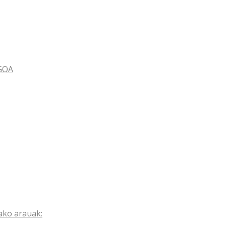
GOA
ako arauak: