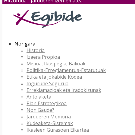
Hitzordua
Jardueren izen-ematea
Nor gara
Historia
Izaera Propioa
Misioa, Ikuspegia, Balioak
Politika-Erreglamentua-Estatutuak
Etika eta jokabide Kodea
Ingurune Segurua
Erreklamazioak eta Iradokizunak
Antolaketa
Plan Estrategikoa
Non Gaude?
Jardueren Memoria
Kudeaketa-Sistemak
Ikasleen Gurasoen Elkartea