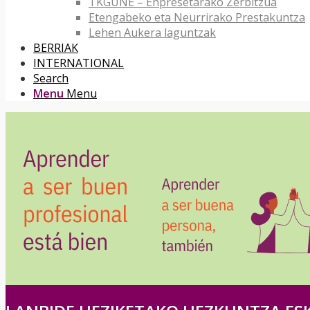
TKGUNE – Enpresetarako Zerbitzua
Etengabeko eta Neurrirako Prestakuntza
Lehen Aukera laguntzak
BERRIAK
INTERNATIONAL
Search
Menu
Menu