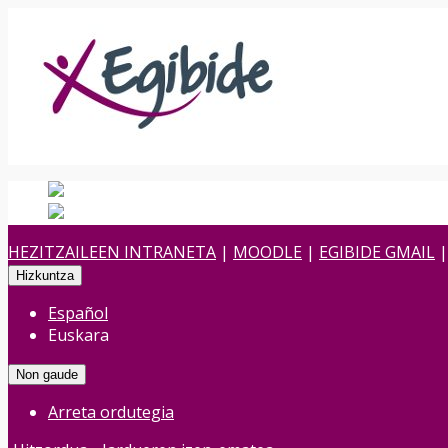
Español
Spanish
es
Euskara
Euskara
eu
HEZITZAILEEN INTRANETA
|
MOODLE
|
EGIBIDE GMAIL
Hizkuntza
Español
Euskara
Non gaude
Arreta ordutegia