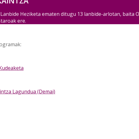
KAINTZA
Lanbide Heziketa ematen ditugu 13 lanbide-arlotan, baita O
taroak ere.
rogramak:
 Kudeaketa
intza Lagundua (Demai)