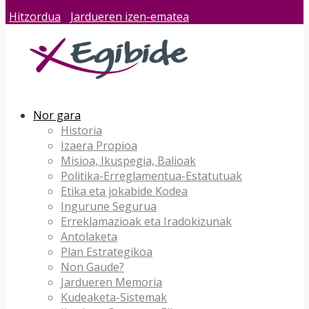
Hitzordua
Jardueren izen-ematea
Nor gara
Historia
Izaera Propioa
Misioa, Ikuspegia, Balioak
Politika-Erreglamentua-Estatutuak
Etika eta jokabide Kodea
Ingurune Segurua
Erreklamazioak eta Iradokizunak
Antolaketa
Plan Estrategikoa
Non Gaude?
Jardueren Memoria
Kudeaketa-Sistemak