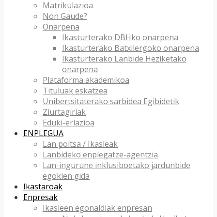
Matrikulazioa
Non Gaude?
Onarpena
Ikasturterako DBHko onarpena
Ikasturterako Batxilergoko onarpena
Ikasturterako Lanbide Heziketako
onarpena
Plataforma akademikoa
Tituluak eskatzea
Unibertsitaterako sarbidea Egibidetik
Ziurtagiriak
Eduki-erlazioa
ENPLEGUA
Lan poltsa / Ikasleak
Lanbideko enplegatze-agentzia
Lan-ingurune inklusiboetako jardunbide
egokien gida
Ikastaroak
Enpresak
Ikasleen egonaldiak enpresan