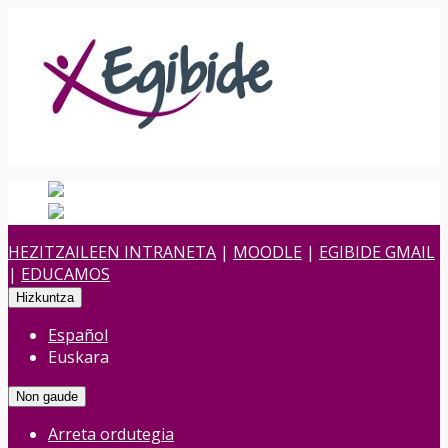
Español
Spanish
es
Euskara
Euskara
eu
HEZITZAILEEN INTRANETA
|
MOODLE
|
EGIBIDE GMAIL
|
EDUCAMOS
Hizkuntza
Español
Euskara
Non gaude
Arreta ordutegia