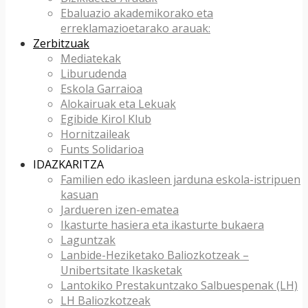
Ebaluazio akademikorako eta
erreklamazioetarako arauak:
Zerbitzuak
Mediatekak
Liburudenda
Eskola Garraioa
Alokairuak eta Lekuak
Egibide Kirol Klub
Hornitzaileak
Funts Solidarioa
IDAZKARITZA
Familien edo ikasleen jarduna eskola-istripuen
kasuan
Jardueren izen-ematea
Ikasturte hasiera eta ikasturte bukaera
Laguntzak
Lanbide-Heziketako Baliozkotzeak –
Unibertsitate Ikasketak
Lantokiko Prestakuntzako Salbuespenak (LH)
LH Baliozkotzeak