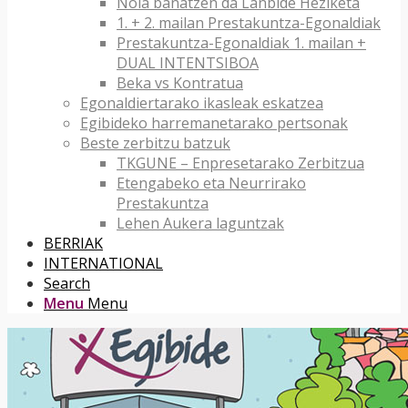
Nola banatzen da Lanbide Heziketa
1. + 2. mailan Prestakuntza-Egonaldiak
Prestakuntza-Egonaldiak 1. mailan +
DUAL INTENTSIBOA
Beka vs Kontratua
Egonaldiertarako ikasleak eskatzea
Egibideko harremanetarako pertsonak
Beste zerbitzu batzuk
TKGUNE – Enpresetarako Zerbitzua
Etengabeko eta Neurrirako
Prestakuntza
Lehen Aukera laguntzak
BERRIAK
INTERNATIONAL
Search
Menu
Menu