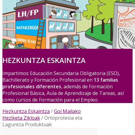
HEZKUNTZA ESKAINTZA
Impartimos Educación Secundaria Obligatoria (ESO),
Bachillerato y Formación Profesional en
13 familias
profesionales diferentes
, además de Formación
Profesional Básica, Aula de Aprendizaje de Tareas, así
como cursos de Formación para el Empleo.
Hezkuntza Eskaintza
/
Goi Mailako
Heziketa Zikloak
/
Ortoprotesia eta
Laguntza Produktuak