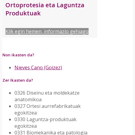
Ortoprotesia eta Laguntza
Produktuak
Klik egin hemen, informazio gehiago
Non ikasten da?
Nieves Cano (Goizez)
Zer Ikasten da?
0326
Diseinu eta moldekatze
anatomikoa
0327
Ortesi aurrefabrikatuak
egokitzea
0330
Laguntza-produktuak
egokitzea
0331
Biomekanika eta patologia