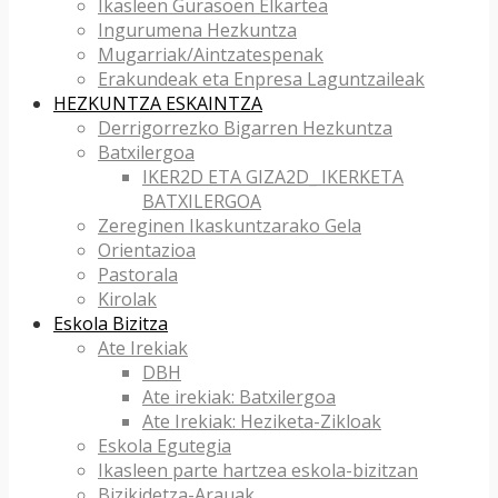
Ikasleen Gurasoen Elkartea
Ingurumena Hezkuntza
Mugarriak/Aintzatespenak
Erakundeak eta Enpresa Laguntzaileak
HEZKUNTZA ESKAINTZA
Derrigorrezko Bigarren Hezkuntza
Batxilergoa
IKER2D ETA GIZA2D_ IKERKETA
BATXILERGOA
Zereginen Ikaskuntzarako Gela
Orientazioa
Pastorala
Kirolak
Eskola Bizitza
Ate Irekiak
DBH
Ate irekiak: Batxilergoa
Ate Irekiak: Heziketa-Zikloak
Eskola Egutegia
Ikasleen parte hartzea eskola-bizitzan
Bizikidetza-Arauak