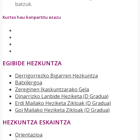
batzuk.
Kurtso hau konpartitu ezazu
EGIBIDE HEZKUNTZA
Derrigorrezko Bigarren Hezkuntza
Batxilergoa
Zereginen Ikaskuntzarako Gela
Oinarrizko Lanbide Heziketa (D Gradua)
Erdi Mailako Heziketa Zikloak (D Gradua)
Goi Mailako Heziketa Zikloak (D Gradua)
HEZKUNTZA ESKAINTZA
Orientazioa