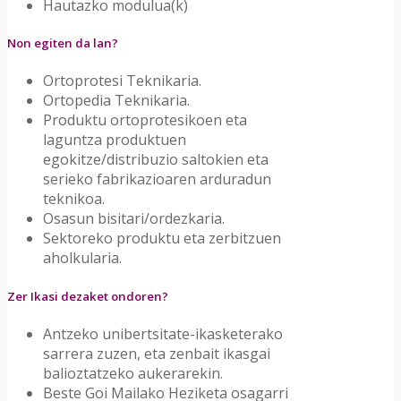
Hautazko modulua(k)
Non egiten da lan?
Ortoprotesi Teknikaria.
Ortopedia Teknikaria.
Produktu ortoprotesikoen eta
laguntza produktuen
egokitze/distribuzio saltokien eta
serieko fabrikazioaren arduradun
teknikoa.
Osasun bisitari/ordezkaria.
Sektoreko produktu eta zerbitzuen
aholkularia.
Zer Ikasi dezaket ondoren?
Antzeko unibertsitate-ikasketerako
sarrera zuzen, eta zenbait ikasgai
balioztatzeko aukerarekin.
Beste Goi Mailako Heziketa osagarri