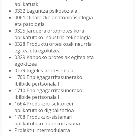
aplikatuak
0332
Laguntza psikosoziala
0061
Oinarrizko anatomofisiologia
eta patologia
0325
Jarduera ortoprotesikora
aplikatutako industria-teknologia
0328
Produktu ortesikoak neurria
egitea eta egokitzea
0329
Kanpoko protesiak egitea eta
egokitzea
0179
Ingeles profesionala
1709
Enplegagarritasunerako
ibilbide pertsonala I
1710
Enplegagarritasunerako
ibilbide pertsonala II
1664
Produkzio-sektoreei
aplikatutako digitalizazioa
1708
Produkzio-sistemari
aplikatutako iraunkortasuna
Proiektu intermodularra