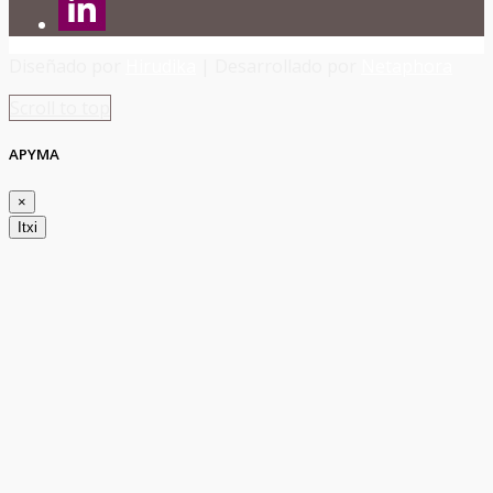
Diseñado por
Hirudika
| Desarrollado por
Netaphora
Scroll to top
APYMA
×
Itxi