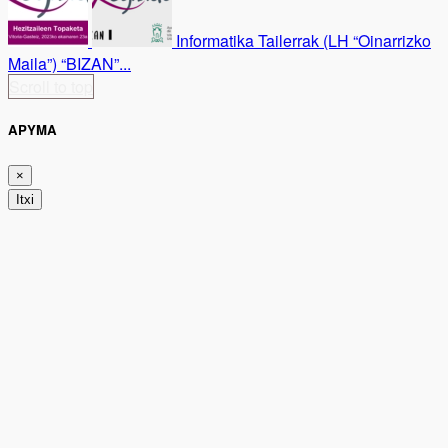
Informatika Tailerrak (LH “Oinarrizko
Maila”) “BIZAN”...
Scroll to top
APYMA
×
Itxi