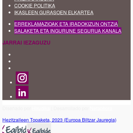
COOKIE POLITIKA
IKASLEEN GURASOEN ELKARTEA
ERREKLAMAZIOAK ETA IRADOKIZUN ONTZIA
SALAKETA ETA INGURUNE SEGURUA KANALA
JARRAI IEZAGUZU
Diseñado por
Hirudika
| Desarrollado por
Netaphora
Hezitzaileen Topaketa, 2023 (Europa Biltzar Jauregia)