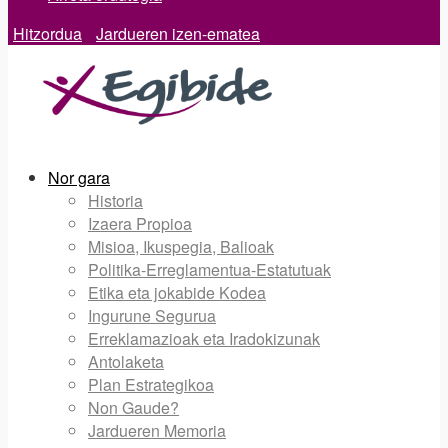
Hitzordua
Jardueren izen-ematea
Nor gara
Historia
Izaera Propioa
Misioa, Ikuspegia, Balioak
Politika-Erreglamentua-Estatutuak
Etika eta jokabide Kodea
Ingurune Segurua
Erreklamazioak eta Iradokizunak
Antolaketa
Plan Estrategikoa
Non Gaude?
Jardueren Memoria