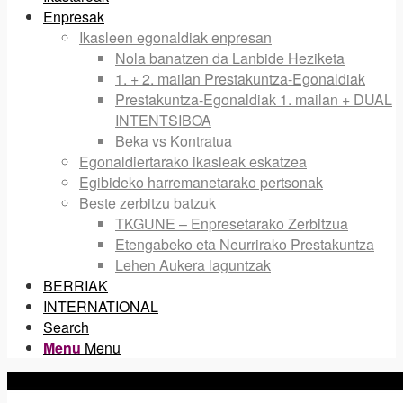
Enpresak
Ikasleen egonaldiak enpresan
Nola banatzen da Lanbide Heziketa
1. + 2. mailan Prestakuntza-Egonaldiak
Prestakuntza-Egonaldiak 1. mailan + DUAL
INTENTSIBOA
Beka vs Kontratua
Egonaldiertarako ikasleak eskatzea
Egibideko harremanetarako pertsonak
Beste zerbitzu batzuk
TKGUNE – Enpresetarako Zerbitzua
Etengabeko eta Neurrirako Prestakuntza
Lehen Aukera laguntzak
BERRIAK
INTERNATIONAL
Search
Menu
Menu