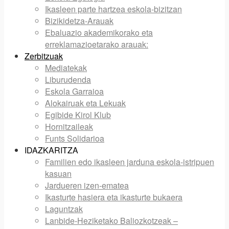
Ikasleen parte hartzea eskola-bizitzan
Bizikidetza-Arauak
Ebaluazio akademikorako eta
erreklamazioetarako arauak:
Zerbitzuak
Mediatekak
Liburudenda
Eskola Garraioa
Alokairuak eta Lekuak
Egibide Kirol Klub
Hornitzaileak
Funts Solidarioa
IDAZKARITZA
Familien edo ikasleen jarduna eskola-istripuen
kasuan
Jardueren izen-ematea
Ikasturte hasiera eta ikasturte bukaera
Laguntzak
Lanbide-Heziketako Baliozkotzeak –