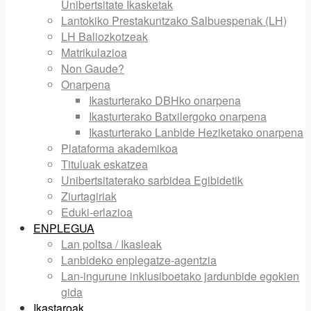
Unibertsitate Ikasketak
Lantokiko Prestakuntzako Salbuespenak (LH)
LH Baliozkotzeak
Matrikulazioa
Non Gaude?
Onarpena
Ikasturterako DBHko onarpena
Ikasturterako Batxilergoko onarpena
Ikasturterako Lanbide Heziketako onarpena
Plataforma akademikoa
Tituluak eskatzea
Unibertsitaterako sarbidea Egibidetik
Ziurtagiriak
Eduki-erlazioa
ENPLEGUA
Lan poltsa / Ikasleak
Lanbideko enplegatze-agentzia
Lan-ingurune inklusiboetako jardunbide egokien
gida
Ikastaroak