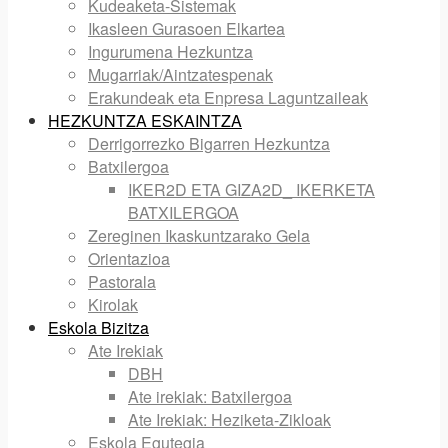
Kudeaketa-Sistemak
Ikasleen Gurasoen Elkartea
Ingurumena Hezkuntza
Mugarriak/Aintzatespenak
Erakundeak eta Enpresa Laguntzaileak
HEZKUNTZA ESKAINTZA
Derrigorrezko Bigarren Hezkuntza
Batxilergoa
IKER2D ETA GIZA2D_ IKERKETA
BATXILERGOA
Zereginen Ikaskuntzarako Gela
Orientazioa
Pastorala
Kirolak
Eskola Bizitza
Ate Irekiak
DBH
Ate irekiak: Batxilergoa
Ate Irekiak: Heziketa-Zikloak
Eskola Egutegia