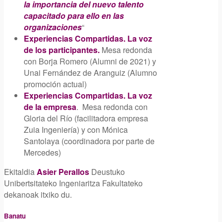
la importancia del nuevo talento
capacitado para ello en las
organizaciones
“
Experiencias Compartidas. La voz
de los participantes.
Mesa redonda
con Borja Romero (Alumni de 2021) y
Unai Fernández de Aranguiz (Alumno
promoción actual)
Experiencias Compartidas. La voz
de la empresa
. Mesa redonda con
Gloria del Río (facilitadora empresa
Zuia Ingeniería) y con Mónica
Santolaya (coordinadora por parte de
Mercedes)
Ekitaldia
Asier Perallos
Deustuko
Unibertsitateko Ingeniaritza Fakultateko
dekanoak itxiko du.
Banatu