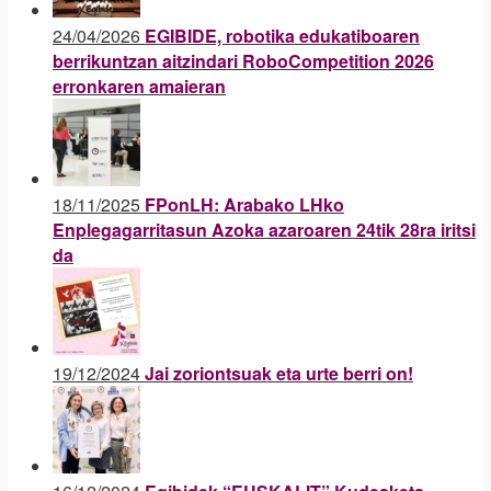
24/04/2026
EGIBIDE, robotika edukatiboaren
berrikuntzan aitzindari RoboCompetition 2026
erronkaren amaieran
18/11/2025
FPonLH: Arabako LHko
Enplegagarritasun Azoka azaroaren 24tik 28ra iritsi
da
19/12/2024
Jai zoriontsuak eta urte berri on!