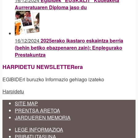
16/12/2024
Egibidek “EUSKALIT” Kudeaketa
Aurreratuaren Diploma jaso du
16/12/2024
2025erako ikastaro eskaintza berria
(behin betiko ebazpenaren zain): Enplegurako
Prestakuntza
HARPIDETU NEWSLETTERera
EGIBIDEri buruzko Informazio gehiago izateko
Harpidetu
SITE MAP
PRENTSA ARETOA
JARDUEREN MEMORIA
LEGE INFORMAZIOA
PRIBATUTASUNA