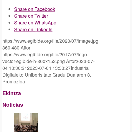
Share on Facebook
Share on Twitter
Share on WhatsApp
Share on LinkedIn
https://www.egibide.org/file/2023/07/image.jpg
360
480
Aitor
https://www.egibide.org/file/2017/07/logo-
vector-egibide-h-300x152.png
Aitor
2023-07-
04 13:30:21
2023-07-04 13:33:27
Industria
Digitaleko Unibertsitate Gradu Dualaren 3.
Promozioa
Ekintza
Noticias