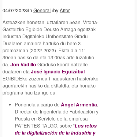
04/07/2023
/
in
General
/
by
Aitor
Asteazken honetan, uztailaren 5ean, Vitoria-
Gasteizko Egibide Deusto Arriaga egoitzak
Industria Digitaleko Unibertsitate Gradu
Dualaren amaiera hartuko du bere 3.
promozioan (2022-2023). Ekitaldia 11:
30ean hasiko da eta 13:00ak arte luzatuko
da.
Jon Vadillo
Graduko koordinatzaile
dualaren eta
José Ignacio Eguizábal
EGIBIDEko zuzendari nagusiaren hasierako
agurrarekin hasiko da ekitaldia, eta honako
programa hau izango du:
Ponencia a cargo de
Ángel Armentia
,
Director de Ingeniería de Fabricación y
Puesta en Servicio de la empresa
PATENTES TALGO, sobre “
Los retos
de la digitalización de la industria y