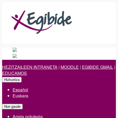
Español
Spanish
es
Euskara
Euskara
eu
HEZITZAILEEN INTRANETA
|
MOODLE
|
EGIBIDE GMAIL
|
EDUCAMOS
Hizkuntza
Español
Euskara
Non gaude
Arreta ordutegia