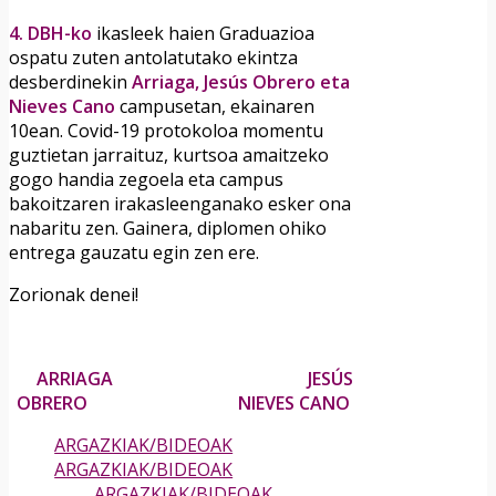
4. DBH-ko
ikasleek haien Graduazioa
ospatu zuten antolatutako ekintza
desberdinekin
Arriaga, Jesús Obrero eta
Nieves Cano
campusetan, ekainaren
10ean. Covid-19 protokoloa momentu
guztietan jarraituz, kurtsoa amaitzeko
gogo handia zegoela eta campus
bakoitzaren irakasleenganako esker ona
nabaritu zen. Gainera, diplomen ohiko
entrega gauzatu egin zen ere.
Zorionak denei!
ARRIAGA JESÚS
OBRERO NIEVES CANO
ARGAZKIAK/BIDEOAK
ARGAZKIAK/BIDEOAK
ARGAZKIAK/BIDEOAK