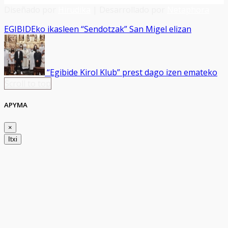
Diseñado por
Hirudika
| Desarrollado por
Netaphora
EGIBIDEko ikasleen “Sendotzak” San Migel elizan
“Egibide Kirol Klub” prest dago izen emateko
Scroll to top
APYMA
×
Itxi