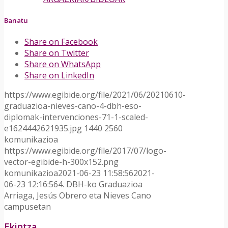
Banatu
Share on Facebook
Share on Twitter
Share on WhatsApp
Share on LinkedIn
https://www.egibide.org/file/2021/06/20210610-
graduazioa-nieves-cano-4-dbh-eso-
diplomak-intervenciones-71-1-scaled-
e1624442621935.jpg
1440
2560
komunikazioa
https://www.egibide.org/file/2017/07/logo-
vector-egibide-h-300x152.png
komunikazioa
2021-06-23 11:58:56
2021-
06-23 12:16:56
4. DBH-ko Graduazioa
Arriaga, Jesús Obrero eta Nieves Cano
campusetan
Ekintza