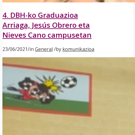
4. DBH-ko Graduazioa
Arriaga, Jesús Obrero eta
Nieves Cano campusetan
23/06/2021
/
in
General
/
by
komunikazioa