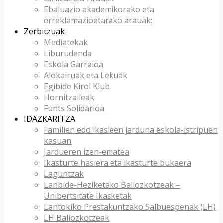
Ebaluazio akademikorako eta
erreklamazioetarako arauak:
Zerbitzuak
Mediatekak
Liburudenda
Eskola Garraioa
Alokairuak eta Lekuak
Egibide Kirol Klub
Hornitzaileak
Funts Solidarioa
IDAZKARITZA
Familien edo ikasleen jarduna eskola-istripuen
kasuan
Jardueren izen-ematea
Ikasturte hasiera eta ikasturte bukaera
Laguntzak
Lanbide-Heziketako Baliozkotzeak –
Unibertsitate Ikasketak
Lantokiko Prestakuntzako Salbuespenak (LH)
LH Baliozkotzeak