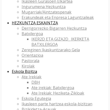
Ikasleen Gurasoen Elkartea
Ingurumena Hezkuntza
Mugarriak/Aintzatespenak
Erakundeak eta Enpresa Laguntzaileak
HEZKUNTZA ESKAINTZA
Derrigorrezko Bigarren Hezkuntza
Batxilergoa
IKER2D ETA GIZA2D_ IKERKETA
BATXILERGOA
Zereginen Ikaskuntzarako Gela
Orientazioa
Pastorala
Kirolak
Eskola Bizitza
Ate Irekiak
DBH
Ate irekiak: Batxilergoa
Ate Irekiak: Heziketa-Zikloak
Eskola Egutegia
Ikasleen parte hartzea eskola-bizitzan
Bizikidetza-Arauak