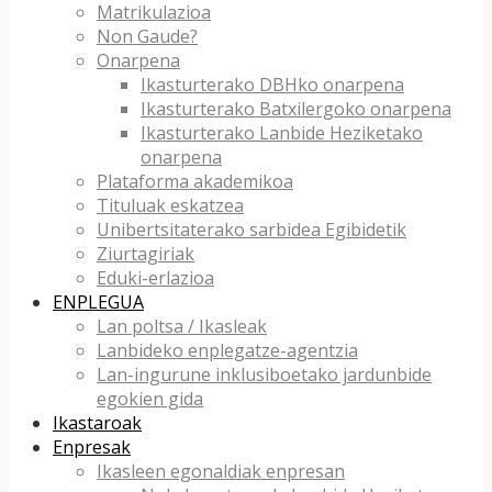
Matrikulazioa
Non Gaude?
Onarpena
Ikasturterako DBHko onarpena
Ikasturterako Batxilergoko onarpena
Ikasturterako Lanbide Heziketako
onarpena
Plataforma akademikoa
Tituluak eskatzea
Unibertsitaterako sarbidea Egibidetik
Ziurtagiriak
Eduki-erlazioa
ENPLEGUA
Lan poltsa / Ikasleak
Lanbideko enplegatze-agentzia
Lan-ingurune inklusiboetako jardunbide
egokien gida
Ikastaroak
Enpresak
Ikasleen egonaldiak enpresan