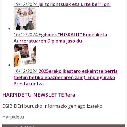
19/12/2024
Jai zoriontsuak eta urte berri on!
16/12/2024
Egibidek “EUSKALIT” Kudeaketa
Aurreratuaren Diploma jaso du
16/12/2024
2025erako ikastaro eskaintza berria
(behin betiko ebazpenaren zain): Enplegurako
Prestakuntza
HARPIDETU NEWSLETTERera
EGIBIDEri buruzko Informazio gehiago izateko
Harpidetu