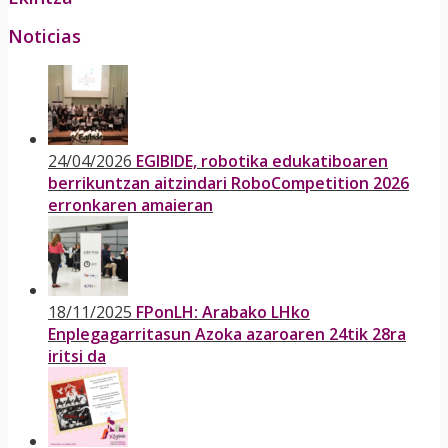
Noticias
24/04/2026
EGIBIDE, robotika edukatiboaren
berrikuntzan aitzindari RoboCompetition 2026
erronkaren amaieran
18/11/2025
FPonLH: Arabako LHko
Enplegagarritasun Azoka azaroaren 24tik 28ra
iritsi da