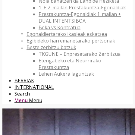
Nola banatzen da Lanbide Heziketa
1. + 2. mailan Prestakuntza-Egonaldiak
Prestakuntza-Egonaldiak 1. mailan +
DUAL INTENTSIBOA
Beka vs Kontratua
Egonaldiertarako ikasleak eskatzea
Egibideko harremanetarako pertsonak
Beste zerbitzu batzuk
TKGUNE – Enpresetarako Zerbitzua
Etengabeko eta Neurrirako
Prestakuntza
Lehen Aukera laguntzak
BERRIAK
INTERNATIONAL
Search
Menu
Menu