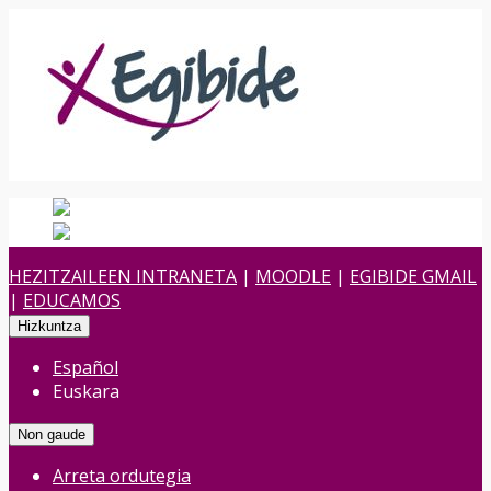
Español
Spanish
es
Euskara
Euskara
eu
HEZITZAILEEN INTRANETA
|
MOODLE
|
EGIBIDE GMAIL
|
EDUCAMOS
Hizkuntza
Español
Euskara
Non gaude
Arreta ordutegia