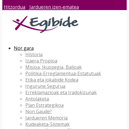
Hitzordua
Jardueren izen-ematea
Nor gara
Historia
Izaera Propioa
Misioa, Ikuspegia, Balioak
Politika-Erreglamentua-Estatutuak
Etika eta jokabide Kodea
Ingurune Segurua
Erreklamazioak eta Iradokizunak
Antolaketa
Plan Estrategikoa
Non Gaude?
Jardueren Memoria
Kudeaketa-Sistemak