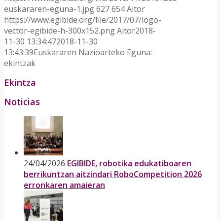
euskararen-eguna-1.jpg
627
654
Aitor
https://www.egibide.org/file/2017/07/logo-
vector-egibide-h-300x152.png
Aitor
2018-
11-30 13:34:47
2018-11-30
13:43:39
Euskararen Nazioarteko Eguna:
ekintzak
Ekintza
Noticias
24/04/2026
EGIBIDE, robotika edukatiboaren
berrikuntzan aitzindari RoboCompetition 2026
erronkaren amaieran