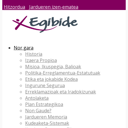
Hitzordua
Jardueren izen-ematea
Nor gara
Historia
Izaera Propioa
Misioa, Ikuspegia, Balioak
Politika-Erreglamentua-Estatutuak
Etika eta jokabide Kodea
Ingurune Segurua
Erreklamazioak eta Iradokizunak
Antolaketa
Plan Estrategikoa
Non Gaude?
Jardueren Memoria
Kudeaketa-Sistemak