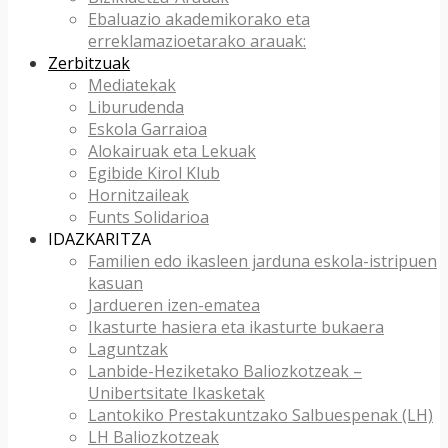
Ebaluazio akademikorako eta
erreklamazioetarako arauak:
Zerbitzuak
Mediatekak
Liburudenda
Eskola Garraioa
Alokairuak eta Lekuak
Egibide Kirol Klub
Hornitzaileak
Funts Solidarioa
IDAZKARITZA
Familien edo ikasleen jarduna eskola-istripuen
kasuan
Jardueren izen-ematea
Ikasturte hasiera eta ikasturte bukaera
Laguntzak
Lanbide-Heziketako Baliozkotzeak –
Unibertsitate Ikasketak
Lantokiko Prestakuntzako Salbuespenak (LH)
LH Baliozkotzeak