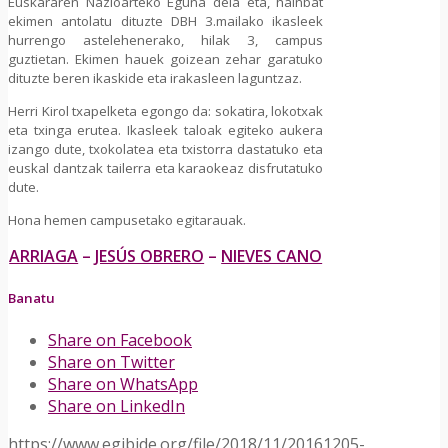
Euskararen Nazioarteko Eguna dela eta, hainbat
ekimen antolatu dituzte DBH 3.mailako ikasleek
hurrengo astelehenerako, hilak 3, campus
guztietan. Ekimen hauek goizean zehar garatuko
dituzte beren ikaskide eta irakasleen laguntzaz.
Herri Kirol txapelketa egongo da: sokatira, lokotxak
eta txinga erutea. Ikasleek taloak egiteko aukera
izango dute, txokolatea eta txistorra dastatuko eta
euskal dantzak tailerra eta karaokeaz disfrutatuko
dute.
Hona hemen campusetako egitarauak.
ARRIAGA
–
JESÚS OBRERO
–
NIEVES CANO
Banatu
Share on Facebook
Share on Twitter
Share on WhatsApp
Share on LinkedIn
https://www.egibide.org/file/2018/11/20161205-