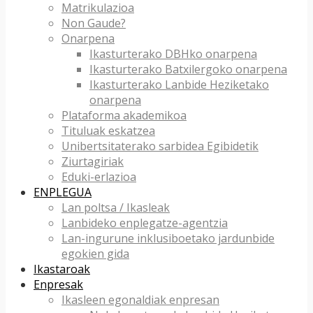
Matrikulazioa
Non Gaude?
Onarpena
Ikasturterako DBHko onarpena
Ikasturterako Batxilergoko onarpena
Ikasturterako Lanbide Heziketako
onarpena
Plataforma akademikoa
Tituluak eskatzea
Unibertsitaterako sarbidea Egibidetik
Ziurtagiriak
Eduki-erlazioa
ENPLEGUA
Lan poltsa / Ikasleak
Lanbideko enplegatze-agentzia
Lan-ingurune inklusiboetako jardunbide
egokien gida
Ikastaroak
Enpresak
Ikasleen egonaldiak enpresan