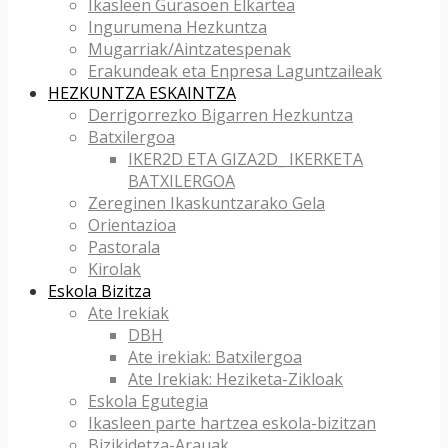
Ikasleen Gurasoen Elkartea
Ingurumena Hezkuntza
Mugarriak/Aintzatespenak
Erakundeak eta Enpresa Laguntzaileak
HEZKUNTZA ESKAINTZA
Derrigorrezko Bigarren Hezkuntza
Batxilergoa
IKER2D ETA GIZA2D_ IKERKETA
BATXILERGOA
Zereginen Ikaskuntzarako Gela
Orientazioa
Pastorala
Kirolak
Eskola Bizitza
Ate Irekiak
DBH
Ate irekiak: Batxilergoa
Ate Irekiak: Heziketa-Zikloak
Eskola Egutegia
Ikasleen parte hartzea eskola-bizitzan
Bizikidetza-Arauak