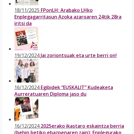
18/11/2025
FPonLH: Arabako LHko
Enplegagarritasun Azoka azaroaren 24tik 28ra
iritsi da
19/12/2024
Jai zoriontsuak eta urte berri on!
16/12/2024
Egibidek “EUSKALIT” Kudeaketa
Aurreratuaren Diploma jaso du
16/12/2024
2025erako ikastaro eskaintza berria
(behin betiko ebazpenaren zain): Enplegurako