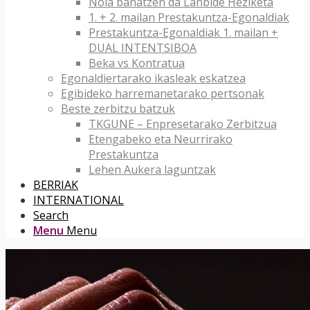
Nola banatzen da Lanbide Heziketa
1. + 2. mailan Prestakuntza-Egonaldiak
Prestakuntza-Egonaldiak 1. mailan +
DUAL INTENTSIBOA
Beka vs Kontratua
Egonaldiertarako ikasleak eskatzea
Egibideko harremanetarako pertsonak
Beste zerbitzu batzuk
TKGUNE – Enpresetarako Zerbitzua
Etengabeko eta Neurrirako
Prestakuntza
Lehen Aukera laguntzak
BERRIAK
INTERNATIONAL
Search
Menu
Menu