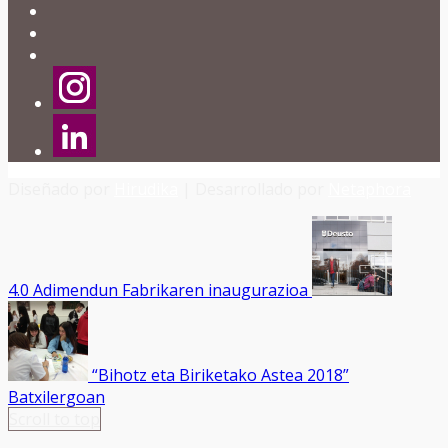
Diseñado por
Hirudika
| Desarrollado por
Netaphora
4.0 Adimendun Fabrikaren inaugurazioa
“Bihotz eta Biriketako Astea 2018”
Batxilergoan
Scroll to top