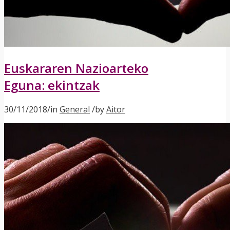
Euskararen Nazioarteko
Eguna: ekintzak
30/11/2018
/
in
General
/
by
Aitor