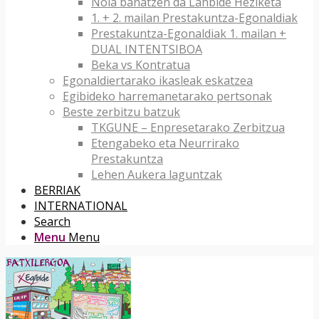
Nola banatzen da Lanbide Heziketa
1. + 2. mailan Prestakuntza-Egonaldiak
Prestakuntza-Egonaldiak 1. mailan +
DUAL INTENTSIBOA
Beka vs Kontratua
Egonaldiertarako ikasleak eskatzea
Egibideko harremanetarako pertsonak
Beste zerbitzu batzuk
TKGUNE – Enpresetarako Zerbitzua
Etengabeko eta Neurrirako
Prestakuntza
Lehen Aukera laguntzak
BERRIAK
INTERNATIONAL
Search
Menu
Menu