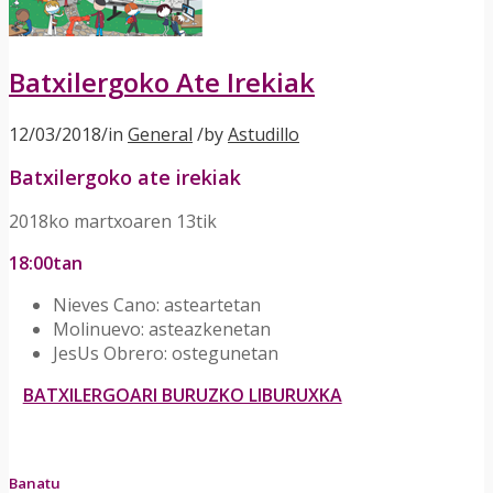
Batxilergoko Ate Irekiak
12/03/2018
/
in
General
/
by
Astudillo
Batxilergoko ate irekiak
2018ko martxoaren 13tik
18:00tan
Nieves Cano: asteartetan
Molinuevo: asteazkenetan
JesUs Obrero: ostegunetan
BATXILERGOARI BURUZKO LIBURUXKA
Banatu