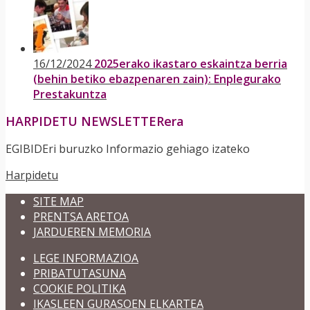
16/12/2024
2025erako ikastaro eskaintza berria
(behin betiko ebazpenaren zain): Enplegurako
Prestakuntza
HARPIDETU NEWSLETTERera
EGIBIDEri buruzko Informazio gehiago izateko
Harpidetu
SITE MAP
PRENTSA ARETOA
JARDUEREN MEMORIA
LEGE INFORMAZIOA
PRIBATUTASUNA
COOKIE POLITIKA
IKASLEEN GURASOEN ELKARTEA