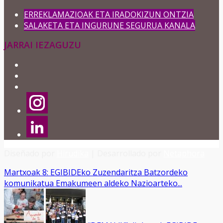
ERREKLAMAZIOAK ETA IRADOKIZUN ONTZIA
SALAKETA ETA INGURUNE SEGURUA KANALA
JARRAI IEZAGUZU
Diseñado por
Hirudika
| Desarrollado por
Netaphora
Martxoak 8: EGIBIDEko Zuzendaritza Batzordeko
komunikatua Emakumeen aldeko Nazioarteko...