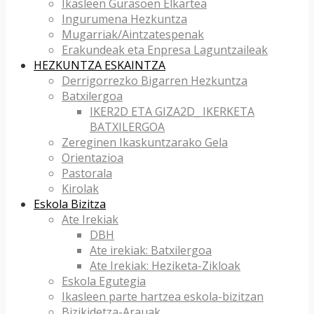
Ikasleen Gurasoen Elkartea
Ingurumena Hezkuntza
Mugarriak/Aintzatespenak
Erakundeak eta Enpresa Laguntzaileak
HEZKUNTZA ESKAINTZA
Derrigorrezko Bigarren Hezkuntza
Batxilergoa
IKER2D ETA GIZA2D_ IKERKETA
BATXILERGOA
Zereginen Ikaskuntzarako Gela
Orientazioa
Pastorala
Kirolak
Eskola Bizitza
Ate Irekiak
DBH
Ate irekiak: Batxilergoa
Ate Irekiak: Heziketa-Zikloak
Eskola Egutegia
Ikasleen parte hartzea eskola-bizitzan
Bizikidetza-Arauak