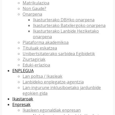
Matrikulazioa
Non Gaude?
Onarpena
Ikasturterako DBHko onarpena
Ikasturterako Batxilergoko onarpena
Ikasturterako Lanbide Heziketako
onarpena
Plataforma akademikoa
Tituluak eskatzea
Unibertsitaterako sarbidea Egibidetik
Ziurtagiriak
Eduki-erlazioa
ENPLEGUA
Lan poltsa / Ikasleak
Lanbideko enplegatze-agentzia
Lan-ingurune inklusiboetako jardunbide
egokien gida
Ikastaroak
Enpresak
Ikasleen egonaldiak enpresan