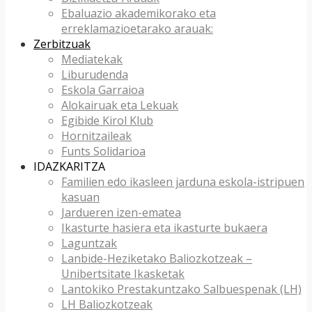
Ebaluazio akademikorako eta
erreklamazioetarako arauak:
Zerbitzuak
Mediatekak
Liburudenda
Eskola Garraioa
Alokairuak eta Lekuak
Egibide Kirol Klub
Hornitzaileak
Funts Solidarioa
IDAZKARITZA
Familien edo ikasleen jarduna eskola-istripuen
kasuan
Jardueren izen-ematea
Ikasturte hasiera eta ikasturte bukaera
Laguntzak
Lanbide-Heziketako Baliozkotzeak –
Unibertsitate Ikasketak
Lantokiko Prestakuntzako Salbuespenak (LH)
LH Baliozkotzeak