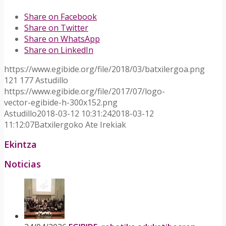
Share on Facebook
Share on Twitter
Share on WhatsApp
Share on LinkedIn
https://www.egibide.org/file/2018/03/batxilergoa.png
121
177
Astudillo
https://www.egibide.org/file/2017/07/logo-
vector-egibide-h-300x152.png
Astudillo
2018-03-12 10:31:24
2018-03-12
11:12:07
Batxilergoko Ate Irekiak
Ekintza
Noticias