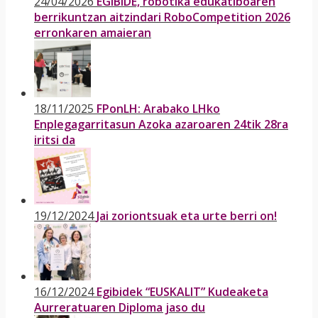
24/04/2026
EGIBIDE, robotika edukatiboaren
berrikuntzan aitzindari RoboCompetition 2026
erronkaren amaieran
18/11/2025
FPonLH: Arabako LHko
Enplegagarritasun Azoka azaroaren 24tik 28ra
iritsi da
19/12/2024
Jai zoriontsuak eta urte berri on!
16/12/2024
Egibidek “EUSKALIT” Kudeaketa
Aurreratuaren Diploma jaso du