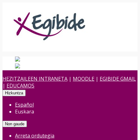
Español
Spanish
es
Euskara
Euskara
eu
HEZITZAILEEN INTRANETA
|
MOODLE
|
EGIBIDE GMAIL
|
EDUCAMOS
Hizkuntza
Español
Euskara
Non gaude
Arreta ordutegia