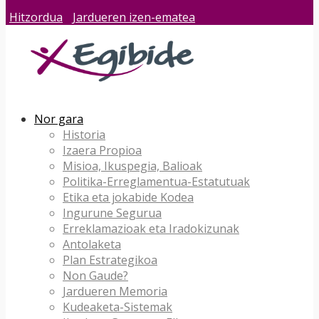
Hitzordua
Jardueren izen-ematea
Nor gara
Historia
Izaera Propioa
Misioa, Ikuspegia, Balioak
Politika-Erreglamentua-Estatutuak
Etika eta jokabide Kodea
Ingurune Segurua
Erreklamazioak eta Iradokizunak
Antolaketa
Plan Estrategikoa
Non Gaude?
Jardueren Memoria
Kudeaketa-Sistemak