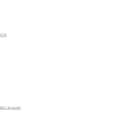
GOA
ako arauak: