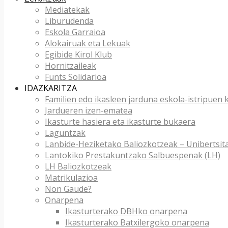
Mediatekak
Liburudenda
Eskola Garraioa
Alokairuak eta Lekuak
Egibide Kirol Klub
Hornitzaileak
Funts Solidarioa
IDAZKARITZA
Familien edo ikasleen jarduna eskola-istripuen
Jardueren izen-ematea
Ikasturte hasiera eta ikasturte bukaera
Laguntzak
Lanbide-Heziketako Baliozkotzeak – Unibertsit
Lantokiko Prestakuntzako Salbuespenak (LH)
LH Baliozkotzeak
Matrikulazioa
Non Gaude?
Onarpena
Ikasturterako DBHko onarpena
Ikasturterako Batxilergoko onarpena