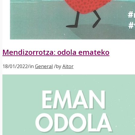
Mendizorrotza: odola emateko
18/01/2022
/
in
General
/
by
Aitor