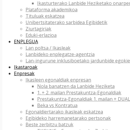
Ikasturterako Lanbide Heziketako onarpe
Plataforma akademikoa
Tituluak eskatzea
Unibertsitaterako sarbidea Egibidetik
Ziurtagiriak
Eduki-erlazioa
ENPLEGUA
Lan poltsa / Ikasleak
Lanbideko enplegatze-agentzia
Lan-ingurune inklusiboetako jardunbide egokie
Ikastaroak
Enpresak
Ikasleen egonaldiak enpresan
Nola banatzen da Lanbide Heziketa
1. + 2. mailan Prestakuntza-Egonaldiak
Prestakuntza-Egonaldiak 1. mailan + DU
Beka vs Kontratua
Egonaldiertarako ikasleak eskatzea
Egibideko harremanetarako pertsonak
Beste zerbitzu batzuk