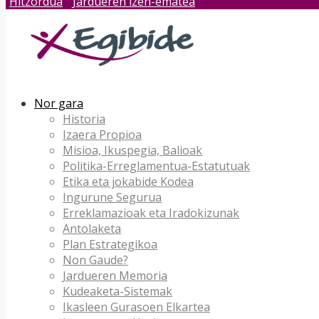
Hitzordua
Jardueren izen-ematea
Nor gara
Historia
Izaera Propioa
Misioa, Ikuspegia, Balioak
Politika-Erreglamentua-Estatutuak
Etika eta jokabide Kodea
Ingurune Segurua
Erreklamazioak eta Iradokizunak
Antolaketa
Plan Estrategikoa
Non Gaude?
Jardueren Memoria
Kudeaketa-Sistemak
Ikasleen Gurasoen Elkartea