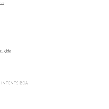
na
n gida
AL INTENTSIBOA