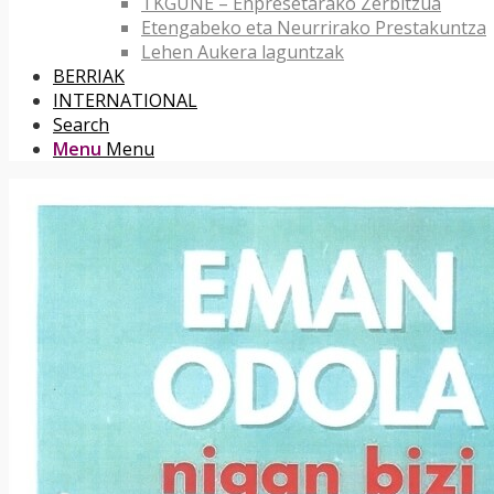
TKGUNE – Enpresetarako Zerbitzua
Etengabeko eta Neurrirako Prestakuntza
Lehen Aukera laguntzak
BERRIAK
INTERNATIONAL
Search
Menu
Menu