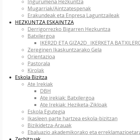
Ingurumena Hezkuntza
Mugarriak/Aintzatespenak
Erakundeak eta Enpresa Laguntzaileak
HEZKUNTZA ESKAINTZA
Derrigorrezko Bigarren Hezkuntza
Batxilergoa
IKER2D ETA GIZA2D_ IKERKETA BATXILER
Zereginen Ikaskuntzarako Gela
Orientazioa
Pastorala
Kirolak
Eskola Bizitza
Ate Irekiak
DBH
Ate irekiak: Batxilergoa
Ate Irekiak: Heziketa-Zikloak
Eskola Egutegia
Ikasleen parte hartzea eskola-bizitzan
Bizikidetza-Arauak
Ebaluazio akademikorako eta erreklamazioetar
Zerbitzuak