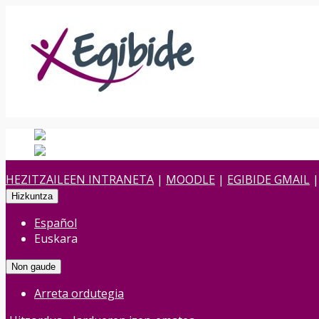
Español
Spanish
es
Euskara
Euskara
eu
HEZITZAILEEN INTRANETA
|
MOODLE
|
EGIBIDE GMAIL
Hizkuntza
Español
Euskara
Non gaude
Arreta ordutegia