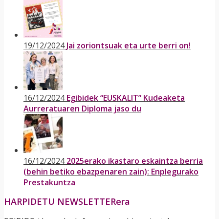
19/12/2024
Jai zoriontsuak eta urte berri on!
16/12/2024
Egibidek “EUSKALIT” Kudeaketa
Aurreratuaren Diploma jaso du
16/12/2024
2025erako ikastaro eskaintza berria
(behin betiko ebazpenaren zain): Enplegurako
Prestakuntza
HARPIDETU NEWSLETTERera