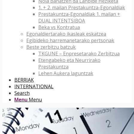
Nola banatzen da Lanbide Heziketa
1. + 2. mailan Prestakuntza-Egonaldiak
Prestakuntza-Egonaldiak 1. mailan +
DUAL INTENTSIBOA
Beka vs Kontratua
Egonaldiertarako ikasleak eskatzea
Egibideko harremanetarako pertsonak
Beste zerbitzu batzuk
TKGUNE – Enpresetarako Zerbitzua
Etengabeko eta Neurrirako
Prestakuntza
Lehen Aukera laguntzak
BERRIAK
INTERNATIONAL
Search
Menu
Menu