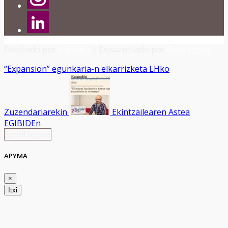
Diseñado por
Hirudika
| Desarrollado por
Netaphora
“Expansion” egunkaria-n elkarrizketa LHko
Zuzendariarekin
Ekintzailearen Astea
EGIBIDEn
Scroll to top
APYMA
×
Itxi