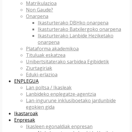
Matrikulazioa
Non Gaude?
Onarpena
Ikasturterako DBHko onarpena
Ikasturterako Batxilergoko onarpena
Ikasturterako Lanbide Heziketako
onarpena
Plataforma akademikoa
Tituluak eskatzea
Unibertsitaterako sarbidea Egibidetik
Ziurtagiriak
Eduki-erlazioa
ENPLEGUA
Lan poltsa / Ikasleak
Lanbideko enplegatze-agentzia
Lan-ingurune inklusiboetako jardunbide
egokien gida
Ikastaroak
Enpresak
Ikasleen egonaldiak enpresan