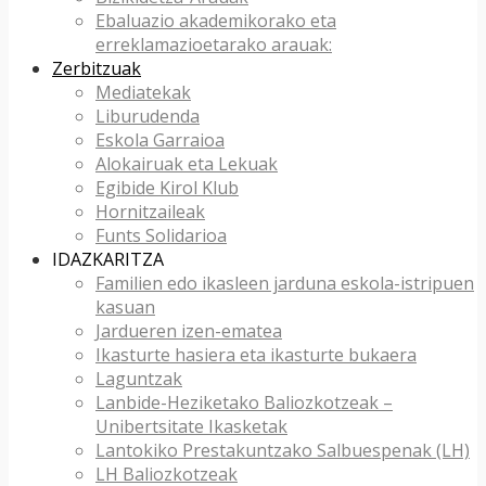
Ebaluazio akademikorako eta
erreklamazioetarako arauak:
Zerbitzuak
Mediatekak
Liburudenda
Eskola Garraioa
Alokairuak eta Lekuak
Egibide Kirol Klub
Hornitzaileak
Funts Solidarioa
IDAZKARITZA
Familien edo ikasleen jarduna eskola-istripuen
kasuan
Jardueren izen-ematea
Ikasturte hasiera eta ikasturte bukaera
Laguntzak
Lanbide-Heziketako Baliozkotzeak –
Unibertsitate Ikasketak
Lantokiko Prestakuntzako Salbuespenak (LH)
LH Baliozkotzeak