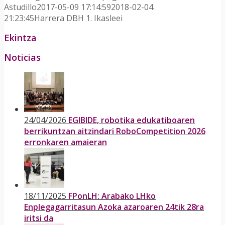
Astudillo
2017-05-09 17:14:59
2018-02-04
21:23:45
Harrera DBH 1. Ikasleei
Ekintza
Noticias
24/04/2026
EGIBIDE, robotika edukatiboaren
berrikuntzan aitzindari RoboCompetition 2026
erronkaren amaieran
18/11/2025
FPonLH: Arabako LHko
Enplegagarritasun Azoka azaroaren 24tik 28ra
iritsi da