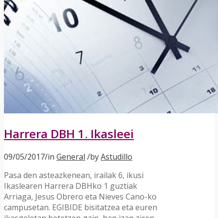
Harrera DBH 1. Ikasleei
09/05/2017
/
in
General
/
by
Astudillo
Pasa den asteazkenean, irailak 6, ikusi
Ikaslearen Harrera DBHko 1 guztiak
Arriaga, Jesus Obrero eta Nieves Cano-ko
campusetan. EGIBIDE bisitatzea eta euren
ikasgeletan betetzen gain, han izan ziren,