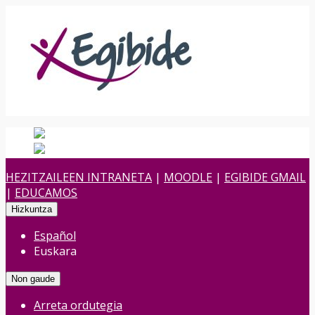
Español
Spanish
es
Euskara
Euskara
eu
HEZITZAILEEN INTRANETA
|
MOODLE
|
EGIBIDE GMAIL
|
EDUCAMOS
Hizkuntza
Español
Euskara
Non gaude
Arreta ordutegia