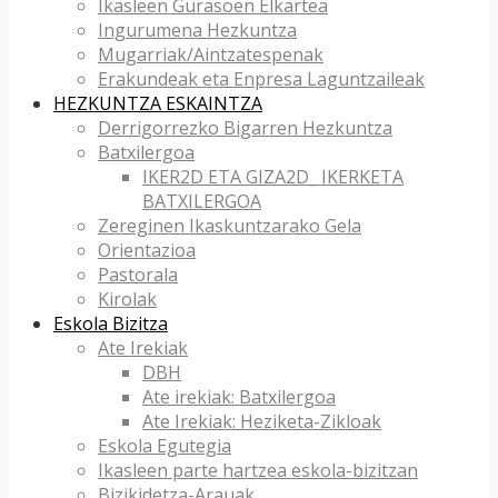
Ikasleen Gurasoen Elkartea
Ingurumena Hezkuntza
Mugarriak/Aintzatespenak
Erakundeak eta Enpresa Laguntzaileak
HEZKUNTZA ESKAINTZA
Derrigorrezko Bigarren Hezkuntza
Batxilergoa
IKER2D ETA GIZA2D_ IKERKETA
BATXILERGOA
Zereginen Ikaskuntzarako Gela
Orientazioa
Pastorala
Kirolak
Eskola Bizitza
Ate Irekiak
DBH
Ate irekiak: Batxilergoa
Ate Irekiak: Heziketa-Zikloak
Eskola Egutegia
Ikasleen parte hartzea eskola-bizitzan
Bizikidetza-Arauak