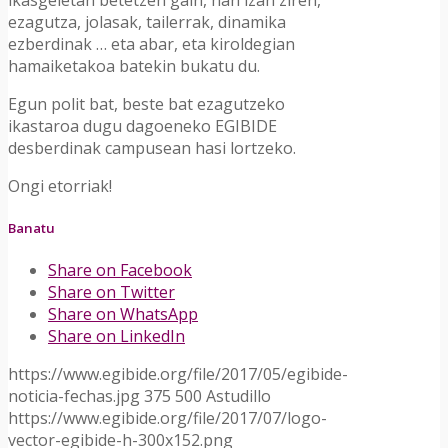
ezagutza, jolasak, tailerrak, dinamika
ezberdinak … eta abar, eta kiroldegian
hamaiketakoa batekin bukatu du.
Egun polit bat, beste bat ezagutzeko
ikastaroa dugu dagoeneko EGIBIDE
desberdinak campusean hasi lortzeko.
Ongi etorriak!
Banatu
Share on Facebook
Share on Twitter
Share on WhatsApp
Share on LinkedIn
https://www.egibide.org/file/2017/05/egibide-
noticia-fechas.jpg
375
500
Astudillo
https://www.egibide.org/file/2017/07/logo-
vector-egibide-h-300x152.png