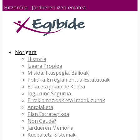
Hitzordua
Jardueren izen-ematea
Nor gara
Historia
Izaera Propioa
Misioa, Ikuspegia, Balioak
Politika-Erreglamentua-Estatutuak
Etika eta jokabide Kodea
Ingurune Segurua
Erreklamazioak eta Iradokizunak
Antolaketa
Plan Estrategikoa
Non Gaude?
Jardueren Memoria
Kudeaketa-Sistemak