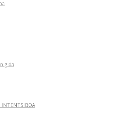
na
n gida
AL INTENTSIBOA