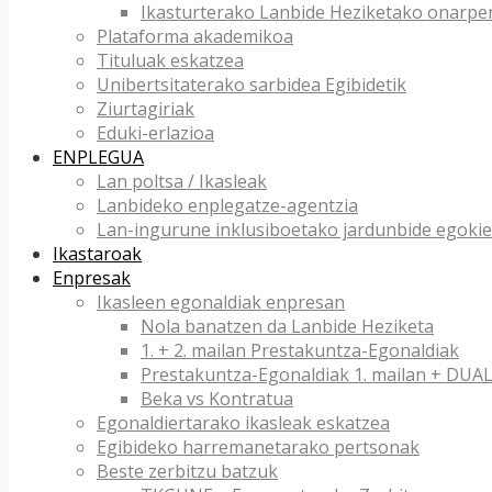
Ikasturterako Lanbide Heziketako onarpe
Plataforma akademikoa
Tituluak eskatzea
Unibertsitaterako sarbidea Egibidetik
Ziurtagiriak
Eduki-erlazioa
ENPLEGUA
Lan poltsa / Ikasleak
Lanbideko enplegatze-agentzia
Lan-ingurune inklusiboetako jardunbide egokie
Ikastaroak
Enpresak
Ikasleen egonaldiak enpresan
Nola banatzen da Lanbide Heziketa
1. + 2. mailan Prestakuntza-Egonaldiak
Prestakuntza-Egonaldiak 1. mailan + DU
Beka vs Kontratua
Egonaldiertarako ikasleak eskatzea
Egibideko harremanetarako pertsonak
Beste zerbitzu batzuk