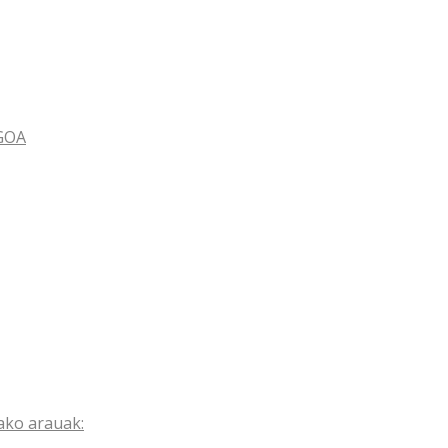
GOA
ako arauak: