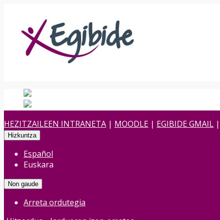
Español
Spanish
es
Euskara
Euskara
eu
HEZITZAILEEN INTRANETA
|
MOODLE
|
EGIBIDE GMAIL
Hizkuntza
Español
Euskara
Non gaude
Arreta ordutegia