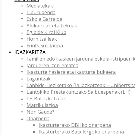
Mediatekak
Liburudenda
Eskola Garraioa
Alokairuak eta Lekuak
Egibide Kirol Klub
Hornitzaileak
Funts Solidarioa
IDAZKARITZA
Familien edo ikasleen jarduna eskola-istripuen
Jardueren izen-ematea
Ikasturte hasiera eta ikasturte bukaera
Laguntzak
Lanbide-Heziketako Baliozkotzeak – Unibertsit
Lantokiko Prestakuntzako Salbuespenak (LH)
LH Baliozkotzeak
Matrikulazioa
Non Gaude?
Onarpena
Ikasturterako DBHko onarpena
Ikasturterako Batxilergoko onarpena