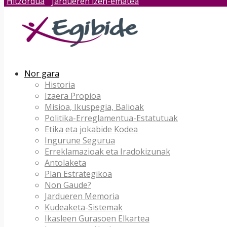
Hitzordua
Jardueren izen-ematea
Nor gara
Historia
Izaera Propioa
Misioa, Ikuspegia, Balioak
Politika-Erreglamentua-Estatutuak
Etika eta jokabide Kodea
Ingurune Segurua
Erreklamazioak eta Iradokizunak
Antolaketa
Plan Estrategikoa
Non Gaude?
Jardueren Memoria
Kudeaketa-Sistemak
Ikasleen Gurasoen Elkartea