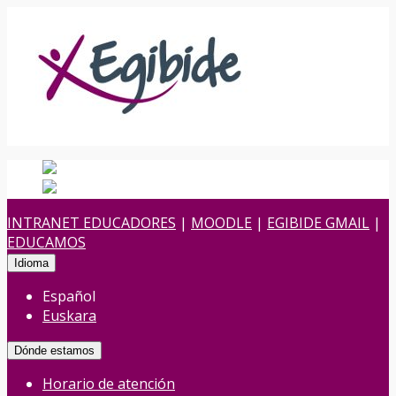
Español
Español
es
Euskara
Euskera
eu
INTRANET EDUCADORES
|
MOODLE
|
EGIBIDE GMAIL
|
EDUCAMOS
Idioma
Español
Euskara
Dónde estamos
Horario de atención