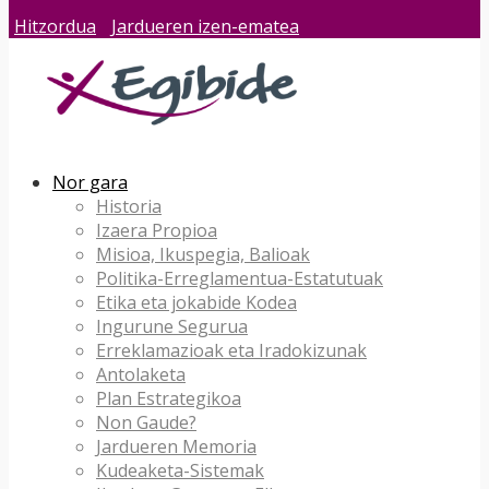
Hitzordua
Jardueren izen-ematea
Nor gara
Historia
Izaera Propioa
Misioa, Ikuspegia, Balioak
Politika-Erreglamentua-Estatutuak
Etika eta jokabide Kodea
Ingurune Segurua
Erreklamazioak eta Iradokizunak
Antolaketa
Plan Estrategikoa
Non Gaude?
Jardueren Memoria
Kudeaketa-Sistemak