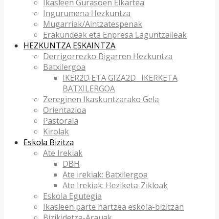
Ikasleen Gurasoen Elkartea
Ingurumena Hezkuntza
Mugarriak/Aintzatespenak
Erakundeak eta Enpresa Laguntzaileak
HEZKUNTZA ESKAINTZA
Derrigorrezko Bigarren Hezkuntza
Batxilergoa
IKER2D ETA GIZA2D_ IKERKETA
BATXILERGOA
Zereginen Ikaskuntzarako Gela
Orientazioa
Pastorala
Kirolak
Eskola Bizitza
Ate Irekiak
DBH
Ate irekiak: Batxilergoa
Ate Irekiak: Heziketa-Zikloak
Eskola Egutegia
Ikasleen parte hartzea eskola-bizitzan
Bizikidetza-Arauak