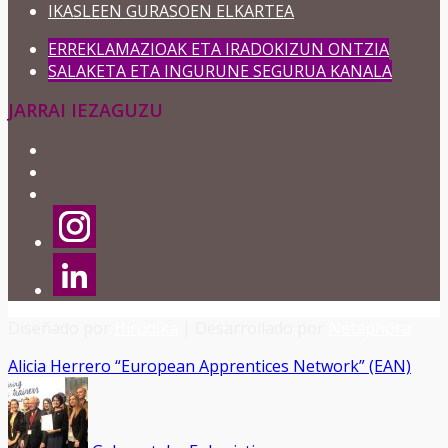
IKASLEEN GURASOEN ELKARTEA
ERREKLAMAZIOAK ETA IRADOKIZUN ONTZIA
SALAKETA ETA INGURUNE SEGURUA KANALA
JARRAI IEZAGUZU
Diseñado por
Hirudika
| Desarrollado por
Netaphora
Alicia Herrero “European Apprentices Network” (EAN)