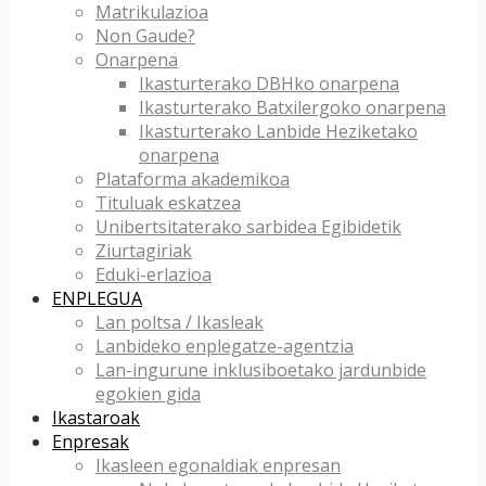
Matrikulazioa
Non Gaude?
Onarpena
Ikasturterako DBHko onarpena
Ikasturterako Batxilergoko onarpena
Ikasturterako Lanbide Heziketako
onarpena
Plataforma akademikoa
Tituluak eskatzea
Unibertsitaterako sarbidea Egibidetik
Ziurtagiriak
Eduki-erlazioa
ENPLEGUA
Lan poltsa / Ikasleak
Lanbideko enplegatze-agentzia
Lan-ingurune inklusiboetako jardunbide
egokien gida
Ikastaroak
Enpresak
Ikasleen egonaldiak enpresan