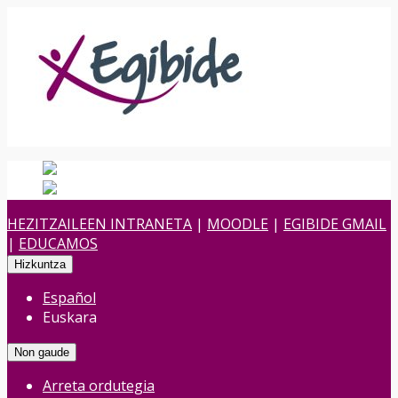
Español
Spanish
es
Euskara
Euskara
eu
HEZITZAILEEN INTRANETA
|
MOODLE
|
EGIBIDE GMAIL
|
EDUCAMOS
Hizkuntza
Español
Euskara
Non gaude
Arreta ordutegia