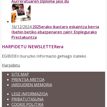
Aurreratuaren Diploma jaso du
16/12/2024
2025erako ikastaro eskaintza berria
(behin betiko ebazpenaren zain): Enplegurako
Prestakuntza
HARPIDETU NEWSLETTERera
EGIBIDEri buruzko Informazio gehiago izateko
Harpidetu
SITE MAP
PRENTSA ARETOA
JARDUEREN MEMORIA
LEGE INFORMAZIOA
PRIBATUTASUNA
COOKIE POLITIKA