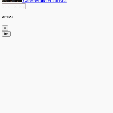
Gabonetako Eukaristia
Scroll to top
APYMA
×
Itxi