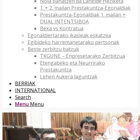
Nola banatzen da Lanbide Heziketa
1. + 2. mailan Prestakuntza-Egonaldiak
Prestakuntza-Egonaldiak 1. mailan +
DUAL INTENTSIBOA
Beka vs Kontratua
Egonaldiertarako ikasleak eskatzea
Egibideko harremanetarako pertsonak
Beste zerbitzu batzuk
TKGUNE – Enpresetarako Zerbitzua
Etengabeko eta Neurrirako
Prestakuntza
Lehen Aukera laguntzak
BERRIAK
INTERNATIONAL
Search
Menu
Menu