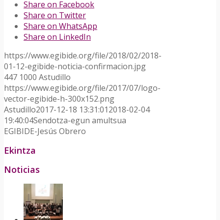
Share on Facebook
Share on Twitter
Share on WhatsApp
Share on LinkedIn
https://www.egibide.org/file/2018/02/2018-
01-12-egibide-noticia-confirmacion.jpg
447
1000
Astudillo
https://www.egibide.org/file/2017/07/logo-
vector-egibide-h-300x152.png
Astudillo
2017-12-18 13:31:01
2018-02-04
19:40:04
Sendotza-egun amultsua
EGIBIDE-Jesús Obrero
Ekintza
Noticias