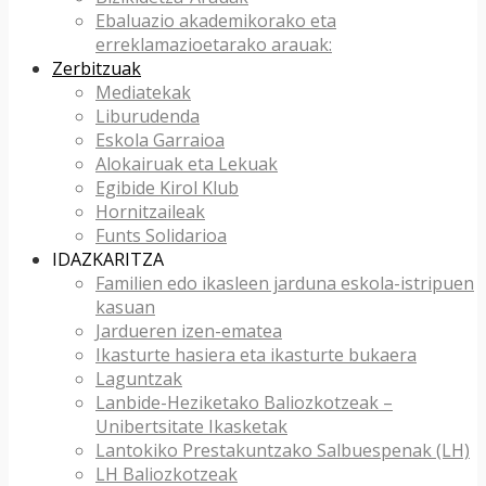
Ebaluazio akademikorako eta
erreklamazioetarako arauak:
Zerbitzuak
Mediatekak
Liburudenda
Eskola Garraioa
Alokairuak eta Lekuak
Egibide Kirol Klub
Hornitzaileak
Funts Solidarioa
IDAZKARITZA
Familien edo ikasleen jarduna eskola-istripuen
kasuan
Jardueren izen-ematea
Ikasturte hasiera eta ikasturte bukaera
Laguntzak
Lanbide-Heziketako Baliozkotzeak –
Unibertsitate Ikasketak
Lantokiko Prestakuntzako Salbuespenak (LH)
LH Baliozkotzeak