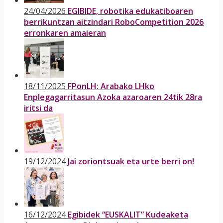
24/04/2026
EGIBIDE, robotika edukatiboaren
berrikuntzan aitzindari RoboCompetition 2026
erronkaren amaieran
18/11/2025
FPonLH: Arabako LHko
Enplegagarritasun Azoka azaroaren 24tik 28ra
iritsi da
19/12/2024
Jai zoriontsuak eta urte berri on!
16/12/2024
Egibidek “EUSKALIT” Kudeaketa