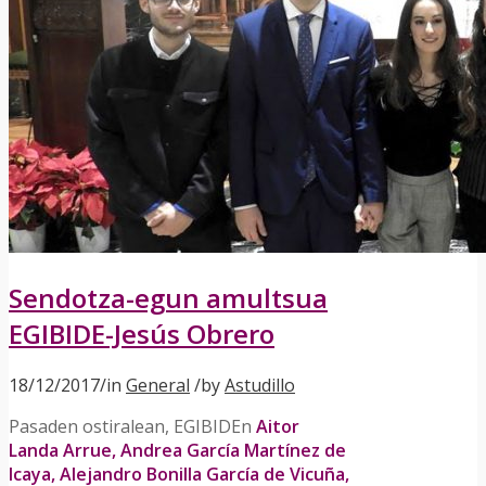
Sendotza-egun amultsua
EGIBIDE-Jesús Obrero
18/12/2017
/
in
General
/
by
Astudillo
Pasaden ostiralean, EGIBIDEn
Aitor
Landa Arrue, Andrea García Martínez de
Icaya, Alejandro Bonilla García de Vicuña,