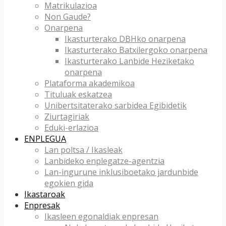
Matrikulazioa
Non Gaude?
Onarpena
Ikasturterako DBHko onarpena
Ikasturterako Batxilergoko onarpena
Ikasturterako Lanbide Heziketako
onarpena
Plataforma akademikoa
Tituluak eskatzea
Unibertsitaterako sarbidea Egibidetik
Ziurtagiriak
Eduki-erlazioa
ENPLEGUA
Lan poltsa / Ikasleak
Lanbideko enplegatze-agentzia
Lan-ingurune inklusiboetako jardunbide
egokien gida
Ikastaroak
Enpresak
Ikasleen egonaldiak enpresan