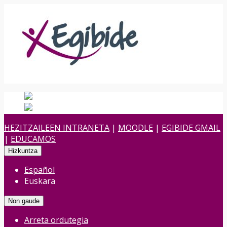
Español
Spanish
es
Euskara
Euskara
eu
HEZITZAILEEN INTRANETA
|
MOODLE
|
EGIBIDE GMAIL
|
EDUCAMOS
Hizkuntza
Español
Euskara
Non gaude
Arreta ordutegia