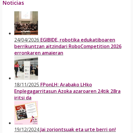
Noticias
24/04/2026
EGIBIDE, robotika edukatiboaren
berrikuntzan aitzindari RoboCompetition 2026
erronkaren amaieran
18/11/2025
FPonLH: Arabako LHko
Enplegagarritasun Azoka azaroaren 24tik 28ra
iritsi da
19/12/2024
Jai zoriontsuak eta urte berri on!