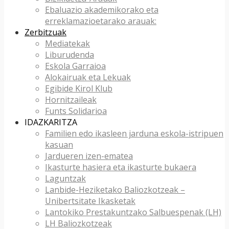
Ebaluazio akademikorako eta
erreklamazioetarako arauak:
Zerbitzuak
Mediatekak
Liburudenda
Eskola Garraioa
Alokairuak eta Lekuak
Egibide Kirol Klub
Hornitzaileak
Funts Solidarioa
IDAZKARITZA
Familien edo ikasleen jarduna eskola-istripuen
kasuan
Jardueren izen-ematea
Ikasturte hasiera eta ikasturte bukaera
Laguntzak
Lanbide-Heziketako Baliozkotzeak –
Unibertsitate Ikasketak
Lantokiko Prestakuntzako Salbuespenak (LH)
LH Baliozkotzeak