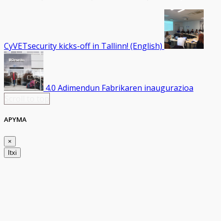
CyVETsecurity kicks-off in Tallinn! (English)
4.0 Adimendun Fabrikaren inaugurazioa
Scroll to top
APYMA
×
Itxi