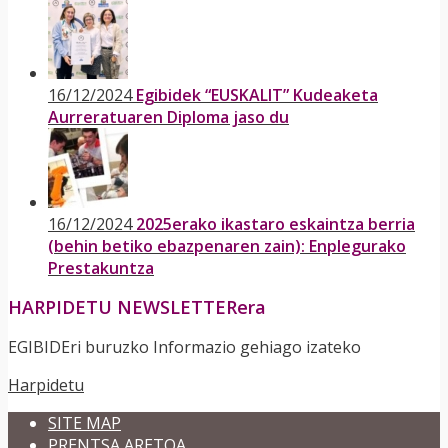
16/12/2024
Egibidek “EUSKALIT” Kudeaketa
Aurreratuaren Diploma jaso du
16/12/2024
2025erako ikastaro eskaintza berria
(behin betiko ebazpenaren zain): Enplegurako
Prestakuntza
HARPIDETU NEWSLETTERera
EGIBIDEri buruzko Informazio gehiago izateko
Harpidetu
SITE MAP
PRENTSA ARETOA