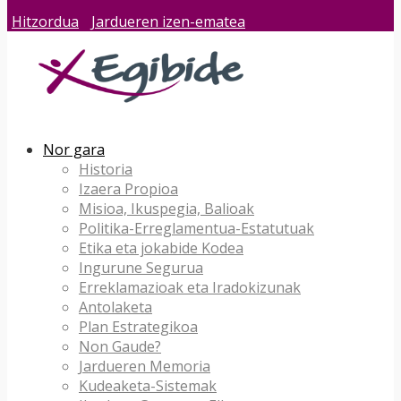
Hitzordua
Jardueren izen-ematea
Nor gara
Historia
Izaera Propioa
Misioa, Ikuspegia, Balioak
Politika-Erreglamentua-Estatutuak
Etika eta jokabide Kodea
Ingurune Segurua
Erreklamazioak eta Iradokizunak
Antolaketa
Plan Estrategikoa
Non Gaude?
Jardueren Memoria
Kudeaketa-Sistemak