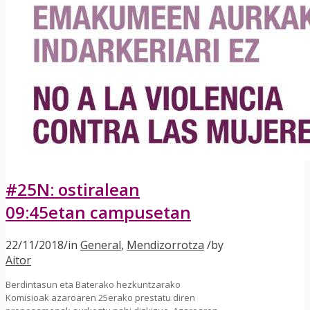
#25N: ostiralean
09:45etan campusetan
22/11/2018
/
in
General
,
Mendizorrotza
/
by
Aitor
Berdintasun eta Baterako hezkuntzarako
Komisioak azaroaren 25erako prestatu diren