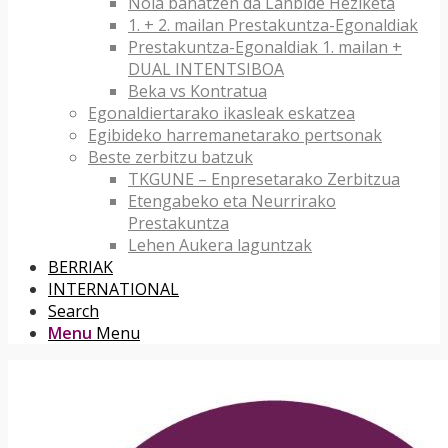
Nola banatzen da Lanbide Heziketa
1. + 2. mailan Prestakuntza-Egonaldiak
Prestakuntza-Egonaldiak 1. mailan +
DUAL INTENTSIBOA
Beka vs Kontratua
Egonaldiertarako ikasleak eskatzea
Egibideko harremanetarako pertsonak
Beste zerbitzu batzuk
TKGUNE – Enpresetarako Zerbitzua
Etengabeko eta Neurrirako
Prestakuntza
Lehen Aukera laguntzak
BERRIAK
INTERNATIONAL
Search
Menu
Menu