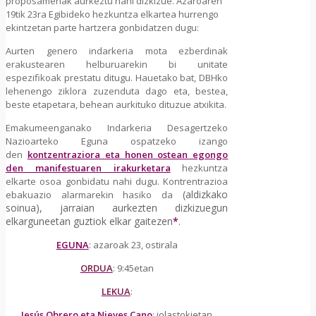
proposamenak aurkeztu nahi dizkizue.
Azaroaren
19tik 23ra Egibideko hezkuntza elkartea hurrengo
ekintzetan parte hartzera gonbidatzen dugu:
Aurten genero indarkeria mota ezberdinak
erakustearen helburuarekin bi unitate
espezifikoak prestatu ditugu. Hauetako bat, DBHko
lehenengo ziklora zuzenduta dago eta, bestea,
beste etapetara, behean aurkituko dituzue atxikita.
Emakumeenganako Indarkeria Desagertzeko
Nazioarteko Eguna ospatzeko izango
den
kontzentraziora eta honen ostean egongo
den manifestuaren irakurketara
hezkuntza
elkarte osoa gonbidatu nahi dugu. Kontrentrazioa
(aldizkako
ebakuazio alarmarekin hasiko da
soinua), jarraian aurkezten dizkizuegun
elkarguneetan guztiok elkar gaitezen
*
.
EGUNA
: azaroak 23, ostirala
ORDUA
: 9:45etan
LEKUA
:
Jesús Obrero eta Nieves Cano
: jolastokietan