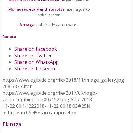
Molinuevo eta Mendizorrotza
: ate nagusiko
eskaileretan
Arriaga
: polikiroldegiaren parea
Banatu
Share on Facebook
Share on Twitter
Share on WhatsApp
Share on LinkedIn
https://www.egibide.org/file/2018/11/image_gallery.jpg
768
532
Aitor
https://www.egibide.org/file/2017/07/logo-
vector-egibide-h-300x152.png
Aitor
2018-
11-22 00:14:22
2018-11-22 00:18:03
#25N:
ostiralean 09:45etan campusetan
Ekintza