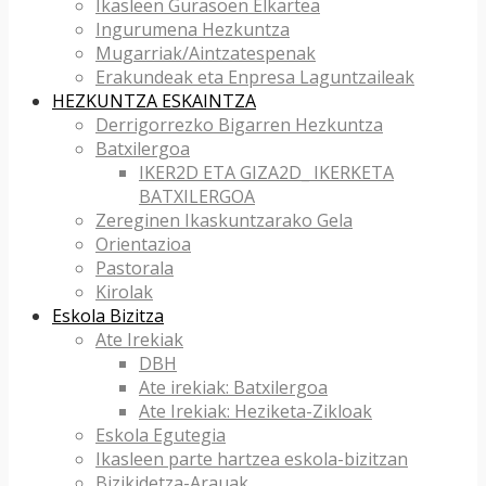
Ikasleen Gurasoen Elkartea
Ingurumena Hezkuntza
Mugarriak/Aintzatespenak
Erakundeak eta Enpresa Laguntzaileak
HEZKUNTZA ESKAINTZA
Derrigorrezko Bigarren Hezkuntza
Batxilergoa
IKER2D ETA GIZA2D_ IKERKETA
BATXILERGOA
Zereginen Ikaskuntzarako Gela
Orientazioa
Pastorala
Kirolak
Eskola Bizitza
Ate Irekiak
DBH
Ate irekiak: Batxilergoa
Ate Irekiak: Heziketa-Zikloak
Eskola Egutegia
Ikasleen parte hartzea eskola-bizitzan
Bizikidetza-Arauak