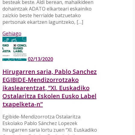
besteak beste. Aldi berean, mahaikideen
dohaintzak ADATO elkarteari eskainiko
zaizkio beste herrialde batzuetako
pertsonak ekartzen laguntzeko, […]
Gehiago
02/13/2020
Hirugarren saria, Pablo Sanchez
EGIBIDE-Mendizorrotzako
ikaslearentzat, “XI. Euskadiko
Ostalaritza Eskolen Eusko Label
txapelketa-n”
Egibide-Mendizorrotza Ostalaritza
Eskolako Pablo Sánchez Lopezek
hirugarren saria lortu zuen “XI. Euskadiko