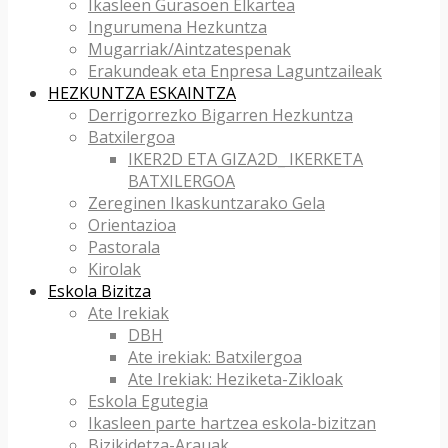
Ikasleen Gurasoen Elkartea
Ingurumena Hezkuntza
Mugarriak/Aintzatespenak
Erakundeak eta Enpresa Laguntzaileak
HEZKUNTZA ESKAINTZA
Derrigorrezko Bigarren Hezkuntza
Batxilergoa
IKER2D ETA GIZA2D_ IKERKETA
BATXILERGOA
Zereginen Ikaskuntzarako Gela
Orientazioa
Pastorala
Kirolak
Eskola Bizitza
Ate Irekiak
DBH
Ate irekiak: Batxilergoa
Ate Irekiak: Heziketa-Zikloak
Eskola Egutegia
Ikasleen parte hartzea eskola-bizitzan
Bizikidetza-Arauak