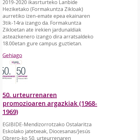
2019-2020 ikasrturteko Lanbide
Heziketako (Formakuntza Zikloak)
aurretiko izen-emate epea ekainaren
3tik-14ra izango da. Formakuntza
Zikloetan ate irekien jardunaldiak
asteazkenero izango dira arratsaldeko
18.00etan gure campus guztietan.
Gehiago
50. urteurrenaren
promozioaren argazkiak (1968-
1969)
EGIBIDE-Mendizorrotzako Ostalaritza
Eskolako jatetxeak, Diocesanas/Jesús
Obrero-ko 50. urteurrenaren