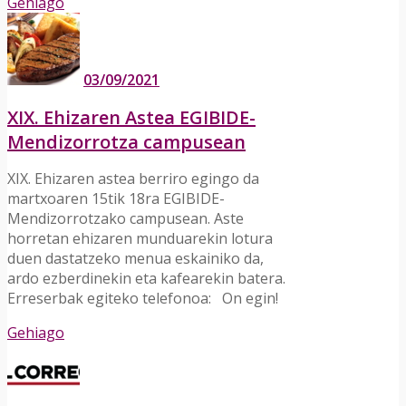
Gehiago
03/09/2021
XIX. Ehizaren Astea EGIBIDE-
Mendizorrotza campusean
XIX. Ehizaren astea berriro egingo da
martxoaren 15tik 18ra EGIBIDE-
Mendizorrotzako campusean. Aste
horretan ehizaren munduarekin lotura
duen dastatzeko menua eskainiko da,
ardo ezberdinekin eta kafearekin batera.
Erreserbak egiteko telefonoa: On egin!
Gehiago