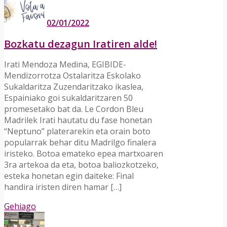
02/01/2022
Bozkatu dezagun Iratiren alde!
Irati Mendoza Medina, EGIBIDE-
Mendizorrotza Ostalaritza Eskolako
Sukaldaritza Zuzendaritzako ikaslea,
Espainiako goi sukaldaritzaren 50
promesetako bat da. Le Cordon Bleu
Madrilek Irati hautatu du fase honetan
“Neptuno” platerarekin eta orain boto
popularrak behar ditu Madrilgo finalera
iristeko. Botoa emateko epea martxoaren
3ra artekoa da eta, botoa baliozkotzeko,
esteka honetan egin daiteke: Final
handira iristen diren hamar […]
Gehiago