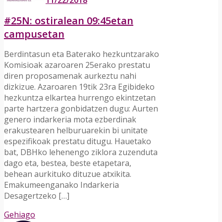
11/22/2018
#25N: ostiralean 09:45etan
campusetan
Berdintasun eta Baterako hezkuntzarako
Komisioak azaroaren 25erako prestatu
diren proposamenak aurkeztu nahi
dizkizue. Azaroaren 19tik 23ra Egibideko
hezkuntza elkartea hurrengo ekintzetan
parte hartzera gonbidatzen dugu: Aurten
genero indarkeria mota ezberdinak
erakustearen helburuarekin bi unitate
espezifikoak prestatu ditugu. Hauetako
bat, DBHko lehenengo ziklora zuzenduta
dago eta, bestea, beste etapetara,
behean aurkituko dituzue atxikita.
Emakumeenganako Indarkeria
Desagertzeko […]
Gehiago