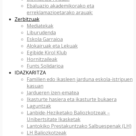
Ebaluazio akademikorako eta
erreklamazioetarako arauak:
Zerbitzuak
Mediatekak
Liburudenda
Eskola Garraioa
Alokairuak eta Lekuak
Egibide Kirol Klub
Hornitzaileak
Funts Solidarioa
IDAZKARITZA
Familien edo ikasleen jarduna eskola-istripuen
kasuan
Jardueren izen-ematea
Ikasturte hasiera eta ikasturte bukaera
Laguntzak
Lanbide-Heziketako Baliozkotzeak –
Unibertsitate Ikasketak
Lantokiko Prestakuntzako Salbuespenak (LH)
LH Baliozkotzeak