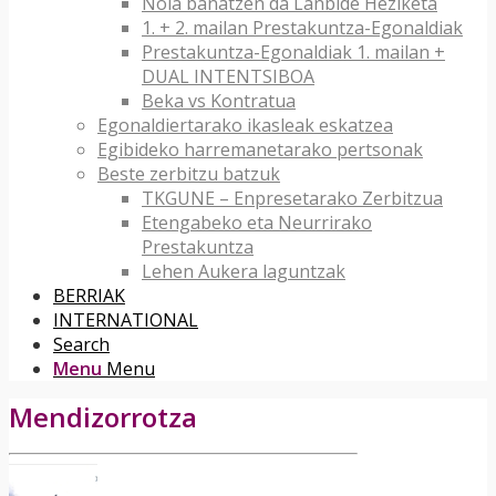
Nola banatzen da Lanbide Heziketa
1. + 2. mailan Prestakuntza-Egonaldiak
Prestakuntza-Egonaldiak 1. mailan +
DUAL INTENTSIBOA
Beka vs Kontratua
Egonaldiertarako ikasleak eskatzea
Egibideko harremanetarako pertsonak
Beste zerbitzu batzuk
TKGUNE – Enpresetarako Zerbitzua
Etengabeko eta Neurrirako
Prestakuntza
Lehen Aukera laguntzak
BERRIAK
INTERNATIONAL
Search
Menu
Menu
Mendizorrotza