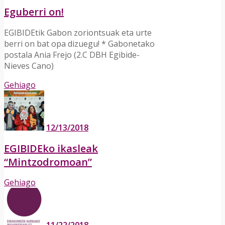
Eguberri on!
EGIBIDEtik Gabon zoriontsuak eta urte
berri on bat opa dizuegu! * Gabonetako
postala Ania Frejo (2.C DBH Egibide-
Nieves Cano)
Gehiago
12/13/2018
EGIBIDEko ikasleak
“Mintzodromoan”
Gehiago