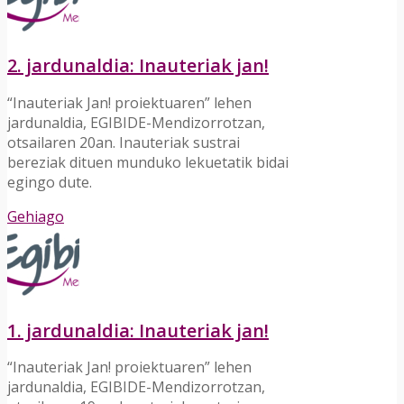
2. jardunaldia: Inauteriak jan!
“Inauteriak Jan! proiektuaren” lehen
jardunaldia, EGIBIDE-Mendizorrotzan,
otsailaren 20an. Inauteriak sustrai
bereziak dituen munduko lekuetatik bidai
egingo dute.
Gehiago
1. jardunaldia: Inauteriak jan!
“Inauteriak Jan! proiektuaren” lehen
jardunaldia, EGIBIDE-Mendizorrotzan,