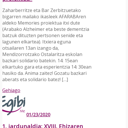
Zaharberritze eta Bar Zerbitzuetako
bigarren mailako ikasleek AFARABAren
aldeko Memories proiektua itxi dute
(Arabako Alzheimer eta beste dementzia
batzuk dituzten pertsonen senide eta
lagunen elkartea). Itxiera eguna
otsailaren 13an izango da,
Mendizorrotzako Ostalaritza eskolan
bazkari solidario batekin. 14: 15ean
elkartuko gara eta esperientzia 14: 30ean
hasiko da. Anima zaitez! Gozatu bazkari
aberats eta solidario batez! […]
Gehiago
01/23/2020
1. jardunaldia: XVIII. Ehizaren