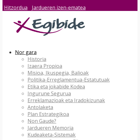
Hitzordua
Jardueren izen-ematea
Nor gara
Historia
Izaera Propioa
Misioa, Ikuspegia, Balioak
Politika-Erreglamentua-Estatutuak
Etika eta jokabide Kodea
Ingurune Segurua
Erreklamazioak eta Iradokizunak
Antolaketa
Plan Estrategikoa
Non Gaude?
Jardueren Memoria
Kudeaketa-Sistemak