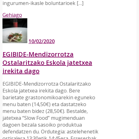
ingurumen-ikasle boluntarioek […]
Gehiago
10/02/2020
EGIBIDE-Mendizorrotza
Ostalaritzako Eskola jatetxea
irekita dago
EGIBIDE-Mendizorrotza Ostalaritzako
Eskola jatetxea irekita dago. Bere
barietate grastonomikoarekin eguneko
menu baten (14,50€) eta dastatzeko
menu baten bidez (28,50€). Bestalde,
jatetxea “Slow Food” mugimenduan
dagoen bezala sasoiko produktua
defendatzen du. Ordutegia: astelehenetik
ostiralera 13:30etik 14:45era. Erreserbak