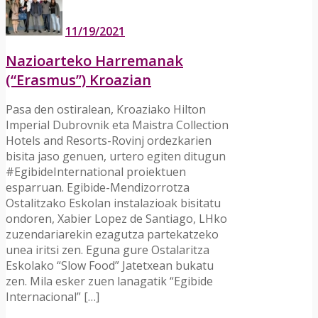
11/19/2021
Nazioarteko Harremanak
(“Erasmus”) Kroazian
Pasa den ostiralean, Kroaziako Hilton
Imperial Dubrovnik eta Maistra Collection
Hotels and Resorts-Rovinj ordezkarien
bisita jaso genuen, urtero egiten ditugun
#EgibideInternational proiektuen
esparruan. Egibide-Mendizorrotza
Ostalitzako Eskolan instalazioak bisitatu
ondoren, Xabier Lopez de Santiago, LHko
zuzendariarekin ezagutza partekatzeko
unea iritsi zen. Eguna gure Ostalaritza
Eskolako “Slow Food” Jatetxean bukatu
zen. Mila esker zuen lanagatik “Egibide
Internacional” […]