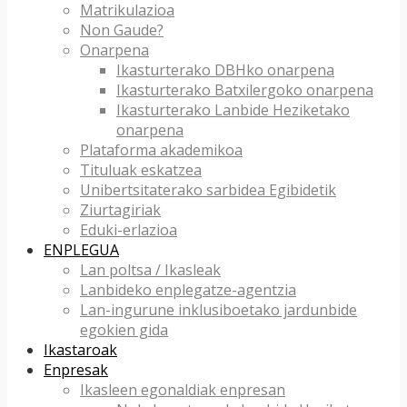
Matrikulazioa
Non Gaude?
Onarpena
Ikasturterako DBHko onarpena
Ikasturterako Batxilergoko onarpena
Ikasturterako Lanbide Heziketako
onarpena
Plataforma akademikoa
Tituluak eskatzea
Unibertsitaterako sarbidea Egibidetik
Ziurtagiriak
Eduki-erlazioa
ENPLEGUA
Lan poltsa / Ikasleak
Lanbideko enplegatze-agentzia
Lan-ingurune inklusiboetako jardunbide
egokien gida
Ikastaroak
Enpresak
Ikasleen egonaldiak enpresan