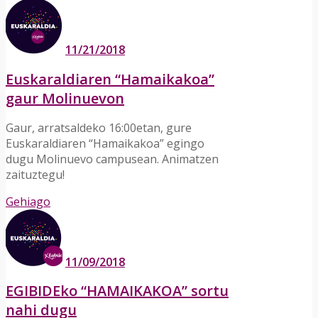
11/21/2018
Euskaraldiaren “Hamaikakoa”
gaur Molinuevon
Gaur, arratsaldeko 16:00etan, gure
Euskaraldiaren “Hamaikakoa” egingo
dugu Molinuevo campusean. Animatzen
zaituztegu!
Gehiago
11/09/2018
EGIBIDEko “HAMAIKAKOA” sortu
nahi dugu