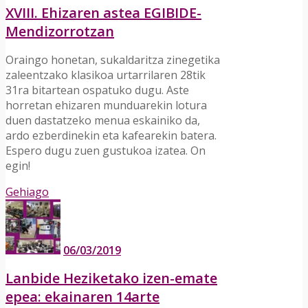
XVIII. Ehizaren astea EGIBIDE-
Mendizorrotzan
Oraingo honetan, sukaldaritza zinegetika
zaleentzako klasikoa urtarrilaren 28tik
31ra bitartean ospatuko dugu. Aste
horretan ehizaren munduarekin lotura
duen dastatzeko menua eskainiko da,
ardo ezberdinekin eta kafearekin batera.
Espero dugu zuen gustukoa izatea. On
egin!
Gehiago
06/03/2019
Lanbide Heziketako izen-emate
epea: ekainaren 14arte