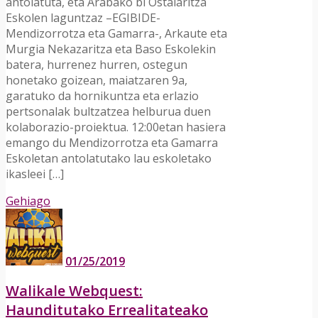
antolatuta, eta Arabako bi Ostalaritza
Eskolen laguntzaz –EGIBIDE-
Mendizorrotza eta Gamarra-, Arkaute eta
Murgia Nekazaritza eta Baso Eskolekin
batera, hurrenez hurren, ostegun
honetako goizean, maiatzaren 9a,
garatuko da hornikuntza eta erlazio
pertsonalak bultzatzea helburua duen
kolaborazio-proiektua. 12:00etan hasiera
emango du Mendizorrotza eta Gamarra
Eskoletan antolatutako lau eskoletako
ikasleei […]
Gehiago
01/25/2019
Walikale Webquest:
Haunditutako Errealitateako