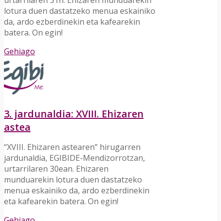
urtarrilaren 31n. Ehizaren munduarekin
lotura duen dastatzeko menua eskainiko
da, ardo ezberdinekin eta kafearekin
batera. On egin!
Gehiago
3. jardunaldia: XVIII. Ehizaren
astea
“XVIII. Ehizaren astearen” hirugarren
jardunaldia, EGIBIDE-Mendizorrotzan,
urtarrilaren 30ean. Ehizaren
munduarekin lotura duen dastatzeko
menua eskainiko da, ardo ezberdinekin
eta kafearekin batera. On egin!
Gehiago