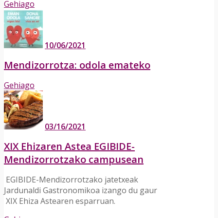
Gehiago
10/06/2021
Mendizorrotza: odola emateko
Gehiago
03/16/2021
XIX Ehizaren Astea EGIBIDE-
Mendizorrotzako campusean
­ EGIBIDE-Mendizorrotzako jatetxeak
Jardunaldi Gastronomikoa izango du gaur
XIX Ehiza Astearen esparruan.