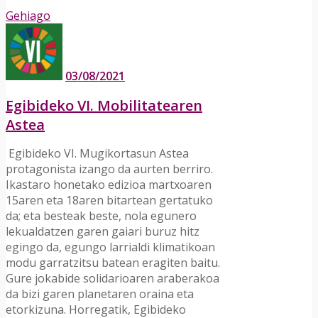
Gehiago
03/08/2021
Egibideko VI. Mobilitatearen
Astea
­ Egibideko VI. Mugikortasun Astea
protagonista izango da aurten berriro.
Ikastaro honetako edizioa martxoaren
15aren eta 18aren bitartean gertatuko
da; eta besteak beste, nola egunero
lekualdatzen garen gaiari buruz hitz
egingo da, egungo larrialdi klimatikoan
modu garratzitsu batean eragiten baitu.
Gure jokabide solidarioaren araberakoa
da bizi garen planetaren oraina eta
etorkizuna. Horregatik, Egibideko