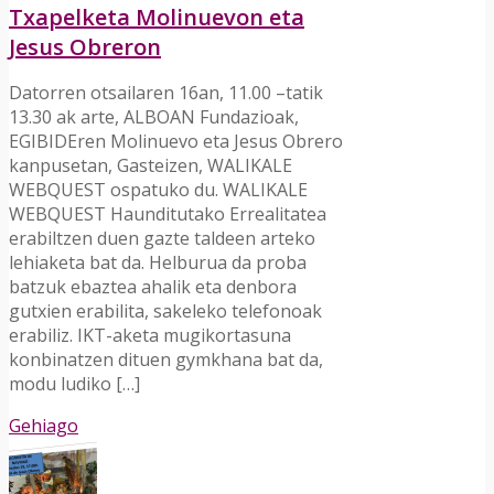
Txapelketa Molinuevon eta
Jesus Obreron
Datorren otsailaren 16an, 11.00 –tatik
13.30 ak arte, ALBOAN Fundazioak,
EGIBIDEren Molinuevo eta Jesus Obrero
kanpusetan, Gasteizen, WALIKALE
WEBQUEST ospatuko du. WALIKALE
WEBQUEST Haunditutako Errealitatea
erabiltzen duen gazte taldeen arteko
lehiaketa bat da. Helburua da proba
batzuk ebaztea ahalik eta denbora
gutxien erabilita, sakeleko telefonoak
erabiliz. IKT-aketa mugikortasuna
konbinatzen dituen gymkhana bat da,
modu ludiko […]
Gehiago