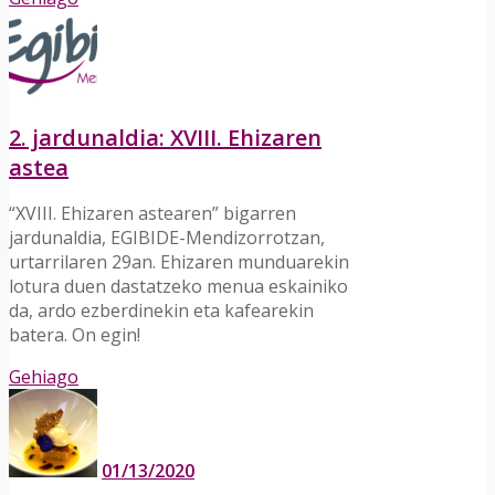
2. jardunaldia: XVIII. Ehizaren
astea
“XVIII. Ehizaren astearen” bigarren
jardunaldia, EGIBIDE-Mendizorrotzan,
urtarrilaren 29an. Ehizaren munduarekin
lotura duen dastatzeko menua eskainiko
da, ardo ezberdinekin eta kafearekin
batera. On egin!
Gehiago
01/13/2020