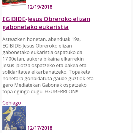
12/19/2018
EGIBIDE-Jesus Obreroko elizan
gabonetako eukaristia
Asteazken honetan, abenduak 19a,
EGIBIDE-Jesus Obreroko elizan
gabonetako eukaristia ospatuko da
17:00etan, aukera bikaina elkarrekin
Jesus jaiotza ospatzeko eta bakea eta
solidaritatea elkarbanatzeko. Topaketa
honetara gonbidatuta gaude guztiok eta
gero Mediatekan Gabonak ospatzeko
topa egingo dugu. EGUBERRI ON!!
Gehiago
12/17/2018