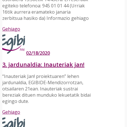
egiteko telefonoa: 945 01 01 44 (Urriak
16tik aurrera eramateko janaria
zerbitsua hasiko da) Informazio gehiago
Gehiago
02/18/2020
3. jardunaldia: Inauteriak jan!
“Inauteriak Jan! proiektuaren” lehen
jardunaldia, EGIBIDE-Mendizorrotzan,
otsailaren 21ean. Inauteriak sustrai
bereziak dituen munduko lekuetatik bidai
egingo dute.
Gehiago