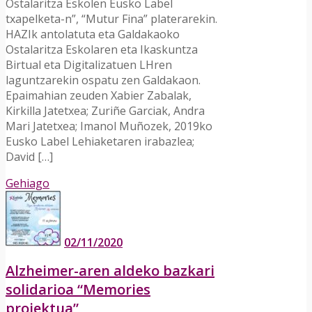
Ostalaritza Eskolen Eusko Label
txapelketa-n”, “Mutur Fina” platerarekin.
HAZIk antolatuta eta Galdakaoko
Ostalaritza Eskolaren eta Ikaskuntza
Birtual eta Digitalizatuen LHren
laguntzarekin ospatu zen Galdakaon.
Epaimahian zeuden Xabier Zabalak,
Kirkilla Jatetxea; Zuriñe Garciak, Andra
Mari Jatetxea; Imanol Muñozek, 2019ko
Eusko Label Lehiaketaren irabazlea;
David […]
Gehiago
02/11/2020
Alzheimer-aren aldeko bazkari
solidarioa “Memories
proiektua”