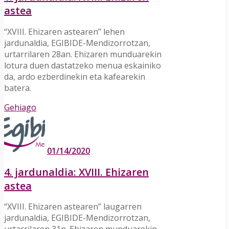
astea
“XVIII. Ehizaren astearen” lehen
jardunaldia, EGIBIDE-Mendizorrotzan,
urtarrilaren 28an. Ehizaren munduarekin
lotura duen dastatzeko menua eskainiko
da, ardo ezberdinekin eta kafearekin
batera.
Gehiago
01/14/2020
4. jardunaldia: XVIII. Ehizaren
astea
“XVIII. Ehizaren astearen” laugarren
jardunaldia, EGIBIDE-Mendizorrotzan,