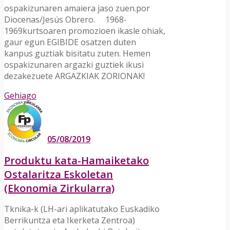
ospakizunaren amaiera jaso zuen.por
Diocenas/Jesús Obrero. 1968-
1969kurtsoaren promozioen ikasle ohiak,
gaur egun EGIBIDE osatzen duten
kanpus guztiak bisitatu zuten. Hemen
ospakizunaren argazki guztiek ikusi
dezakezuete ARGAZKIAK ZORIONAK!
Gehiago
05/08/2019
Produktu kata-Hamaiketako
Ostalaritza Eskoletan
(Ekonomia Zirkularra)
Tknika-k (LH-ari aplikatutako Euskadiko
Berrikuntza eta Ikerketa Zentroa)