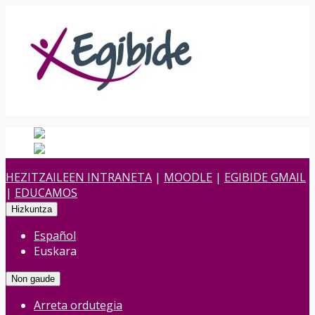
Español
Spanish
es
Euskara
Euskara
eu
HEZITZAILEEN INTRANETA
|
MOODLE
|
EGIBIDE GMAIL
|
EDUCAMOS
Hizkuntza
Español
Euskara
Non gaude
Arreta ordutegia