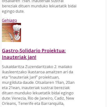
otsailaren 19an. Inauteriak sustrai
bereziak dituen munduko lekuetatik bidai
egingo dute.
Gehiago
Gastro-Solidario Proiektua:
Inauteriak jan!
Sukaldaritza Zuzendaritzako 2. mailako
ikasleentzako ikastaroa amaitzen ari da
eta “Inauteriak Jan!” proiektuan,
murgilduta daude. Otsailaren 19an, 20an
eta 21ean, inauteriak sustrai bereziak
dituen munduko lekuetatik bidai egingo
dute: Venezia, Rio de Janeiro, Cadiz, New
Orleans, Tenerife eta Barranquilla,