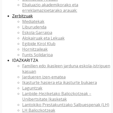
Ebaluazio akademikorako eta
erreklamazioetarako arauak:
Zerbitzuak
Mediatekak
Liburudenda
Eskola Garraioa
Alokairuak eta Lekuak
Egibide Kirol Klub
Hornitzaileak
Funts Solidarioa
IDAZKARITZA
Familien edo ikasleen jarduna eskola-istripuen
kasuan
Jardueren izen-ematea
Ikasturte hasiera eta ikasturte bukaera
Laguntzak
Lanbide-Heziketako Baliozkotzeak –
Unibertsitate Ikasketak
Lantokiko Prestakuntzako Salbuespenak (LH)
LH Baliozkotzeak