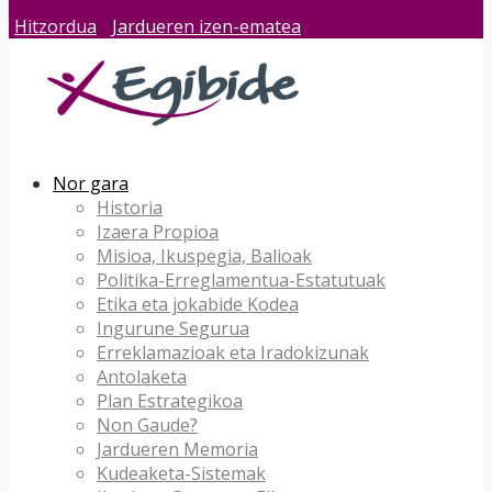
Hitzordua
Jardueren izen-ematea
Nor gara
Historia
Izaera Propioa
Misioa, Ikuspegia, Balioak
Politika-Erreglamentua-Estatutuak
Etika eta jokabide Kodea
Ingurune Segurua
Erreklamazioak eta Iradokizunak
Antolaketa
Plan Estrategikoa
Non Gaude?
Jardueren Memoria
Kudeaketa-Sistemak