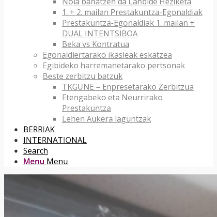
Nola banatzen da Lanbide Heziketa
1. + 2. mailan Prestakuntza-Egonaldiak
Prestakuntza-Egonaldiak 1. mailan +
DUAL INTENTSIBOA
Beka vs Kontratua
Egonaldiertarako ikasleak eskatzea
Egibideko harremanetarako pertsonak
Beste zerbitzu batzuk
TKGUNE – Enpresetarako Zerbitzua
Etengabeko eta Neurrirako
Prestakuntza
Lehen Aukera laguntzak
BERRIAK
INTERNATIONAL
Search
Menu
Menu