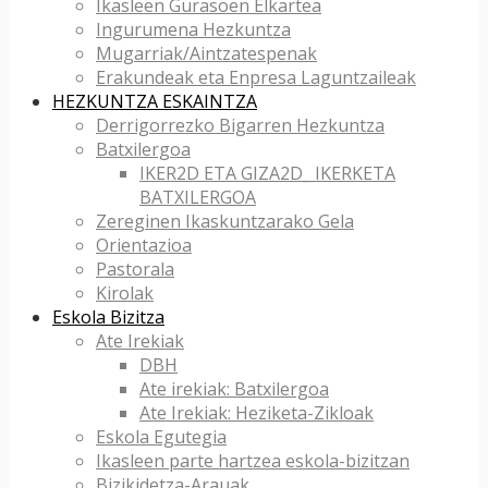
Ikasleen Gurasoen Elkartea
Ingurumena Hezkuntza
Mugarriak/Aintzatespenak
Erakundeak eta Enpresa Laguntzaileak
HEZKUNTZA ESKAINTZA
Derrigorrezko Bigarren Hezkuntza
Batxilergoa
IKER2D ETA GIZA2D_ IKERKETA
BATXILERGOA
Zereginen Ikaskuntzarako Gela
Orientazioa
Pastorala
Kirolak
Eskola Bizitza
Ate Irekiak
DBH
Ate irekiak: Batxilergoa
Ate Irekiak: Heziketa-Zikloak
Eskola Egutegia
Ikasleen parte hartzea eskola-bizitzan
Bizikidetza-Arauak