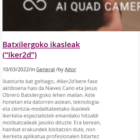
Batxilergoko ikasleak
(“Iker2d”)
10/03/2022
/
in
General
/
by
Aitor
Ikasturte bat gehiago,
#iker2d
bere fase
aktiboena hasi da Nieves Cano eta Jesus
Obrero Batxilergoko lehen mailan. Aste
honetan eta datorren astean, teknologia-
eta zientzia-modalitateetako ikasleek
ikerketa-espezialistek emandako hitzaldi
motibatzaileak jasoko dituzte. Era berean,
hainbat erakundek bisitatzen dute, non
ikerketa aplikatua profesionalen bitartez