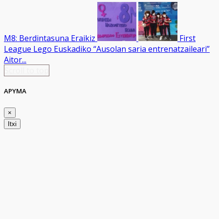
M8: Berdintasuna Eraikiz
First
League Lego Euskadiko “Ausolan saria entrenatzaileari”
Aitor...
Scroll to top
APYMA
×
Itxi