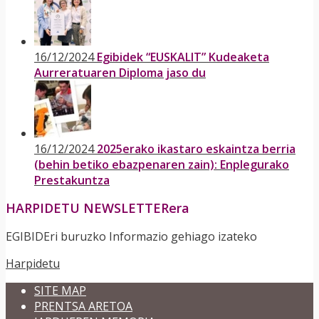
16/12/2024
Egibidek “EUSKALIT” Kudeaketa
Aurreratuaren Diploma jaso du
16/12/2024
2025erako ikastaro eskaintza berria
(behin betiko ebazpenaren zain): Enplegurako
Prestakuntza
HARPIDETU NEWSLETTERera
EGIBIDEri buruzko Informazio gehiago izateko
Harpidetu
SITE MAP
PRENTSA ARETOA