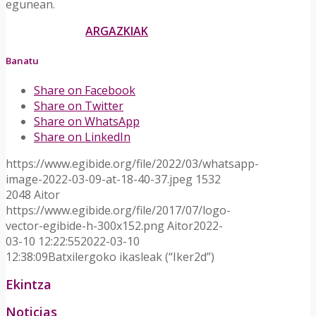
egunean.
ARGAZKIAK
Banatu
Share on Facebook
Share on Twitter
Share on WhatsApp
Share on LinkedIn
https://www.egibide.org/file/2022/03/whatsapp-
image-2022-03-09-at-18-40-37.jpeg
1532
2048
Aitor
https://www.egibide.org/file/2017/07/logo-
vector-egibide-h-300x152.png
Aitor
2022-
03-10 12:22:55
2022-03-10
12:38:09
Batxilergoko ikasleak (“Iker2d”)
Ekintza
Noticias