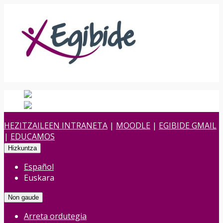
Español
Spanish
es
Euskara
Euskara
eu
HEZITZAILEEN INTRANETA
|
MOODLE
|
EGIBIDE GMAIL
|
EDUCAMOS
Hizkuntza
Español
Euskara
Non gaude
Arreta ordutegia