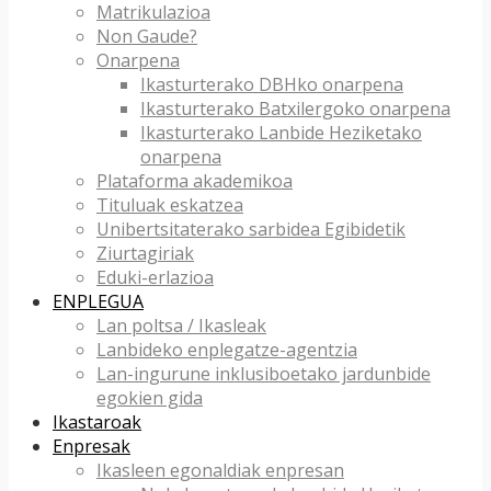
Matrikulazioa
Non Gaude?
Onarpena
Ikasturterako DBHko onarpena
Ikasturterako Batxilergoko onarpena
Ikasturterako Lanbide Heziketako
onarpena
Plataforma akademikoa
Tituluak eskatzea
Unibertsitaterako sarbidea Egibidetik
Ziurtagiriak
Eduki-erlazioa
ENPLEGUA
Lan poltsa / Ikasleak
Lanbideko enplegatze-agentzia
Lan-ingurune inklusiboetako jardunbide
egokien gida
Ikastaroak
Enpresak
Ikasleen egonaldiak enpresan