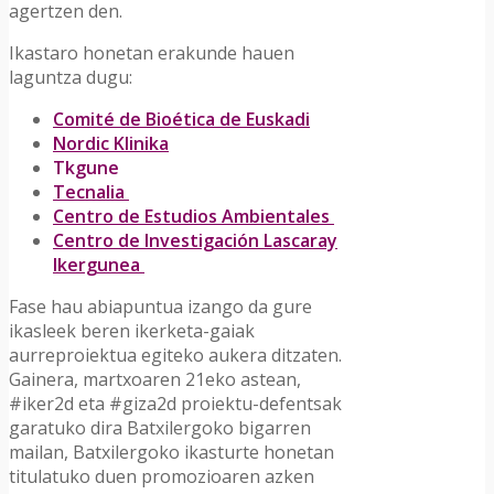
agertzen den.
Ikastaro honetan erakunde hauen
laguntza dugu:
Comité de Bioética de Euskadi
Nordic Klinika
Tkgune
Tecnalia
Centro de Estudios Ambientales
Centro de Investigación Lascaray
Ikergunea
Fase hau abiapuntua izango da gure
ikasleek beren ikerketa-gaiak
aurreproiektua egiteko aukera ditzaten.
Gainera, martxoaren 21eko astean,
#iker2d eta #giza2d proiektu-defentsak
garatuko dira Batxilergoko bigarren
mailan, Batxilergoko ikasturte honetan
titulatuko duen promozioaren azken