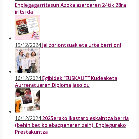
Enplegagarritasun Azoka azaroaren 24tik 28ra
iritsi da
19/12/2024
Jai zoriontsuak eta urte berri on!
16/12/2024
Egibidek “EUSKALIT” Kudeaketa
Aurreratuaren Diploma jaso du
16/12/2024
2025erako ikastaro eskaintza berria
(behin betiko ebazpenaren zain): Enplegurako
Prestakuntza