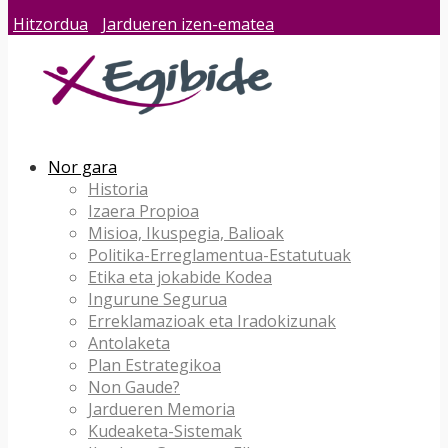
Hitzordua
Jardueren izen-ematea
Nor gara
Historia
Izaera Propioa
Misioa, Ikuspegia, Balioak
Politika-Erreglamentua-Estatutuak
Etika eta jokabide Kodea
Ingurune Segurua
Erreklamazioak eta Iradokizunak
Antolaketa
Plan Estrategikoa
Non Gaude?
Jardueren Memoria
Kudeaketa-Sistemak