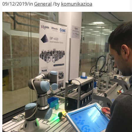
09/12/2019
/
in
General
/
by
komunikazioa