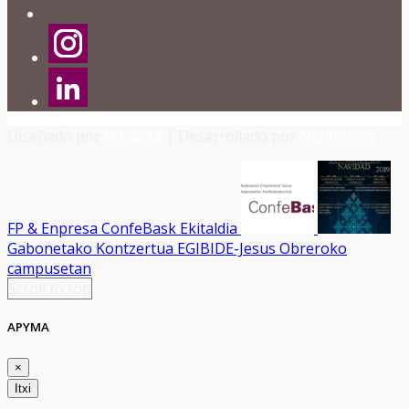
Diseñado por
Hirudika
| Desarrollado por
Netaphora
FP & Enpresa ConfeBask Ekitaldia
Gabonetako Kontzertua EGIBIDE-Jesus Obreroko
campusetan
Scroll to top
APYMA
×
Itxi