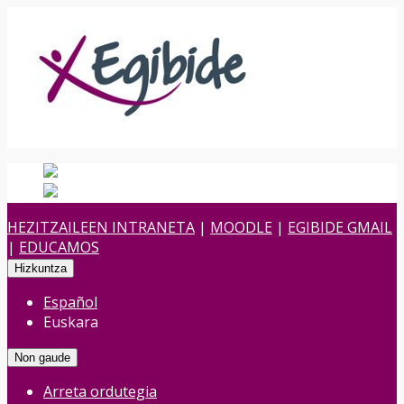
Español
Spanish
es
Euskara
Euskara
eu
HEZITZAILEEN INTRANETA
|
MOODLE
|
EGIBIDE GMAIL
|
EDUCAMOS
Hizkuntza
Español
Euskara
Non gaude
Arreta ordutegia