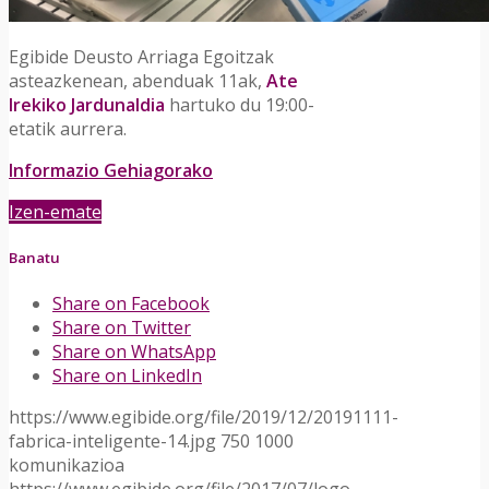
Egibide Deusto Arriaga Egoitzak
asteazkenean, abenduak 11ak,
Ate
Irekiko Jardunaldia
hartuko du 19:00-
etatik aurrera.
Informazio Gehiagorako
Izen-emate
Banatu
Share on Facebook
Share on Twitter
Share on WhatsApp
Share on LinkedIn
https://www.egibide.org/file/2019/12/20191111-
fabrica-inteligente-14.jpg
750
1000
komunikazioa