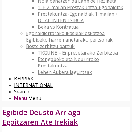
Nola banatzen da Lanbide Heziketa
1. + 2. mailan Prestakuntza-Egonaldiak
Prestakuntza-Egonaldiak 1. mailan +
DUAL INTENTSIBOA
Beka vs Kontratua
Egonaldiertarako ikasleak eskatzea
Egibideko harremanetarako pertsonak
Beste zerbitzu batzuk
TKGUNE – Enpresetarako Zerbitzua
Etengabeko eta Neurrirako
Prestakuntza
Lehen Aukera laguntzak
BERRIAK
INTERNATIONAL
Search
Menu
Menu
Egibide Deusto Arriaga
Egoitzaren Ate Irekiak