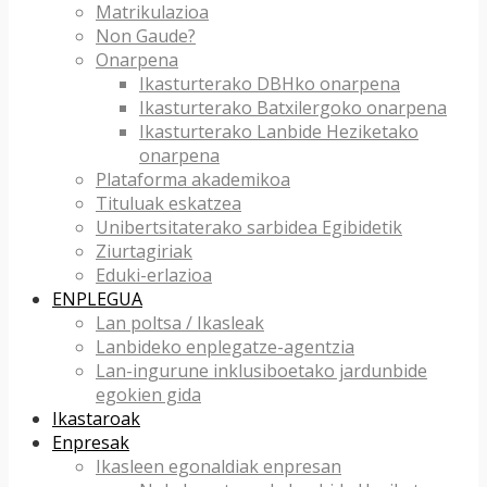
Matrikulazioa
Non Gaude?
Onarpena
Ikasturterako DBHko onarpena
Ikasturterako Batxilergoko onarpena
Ikasturterako Lanbide Heziketako
onarpena
Plataforma akademikoa
Tituluak eskatzea
Unibertsitaterako sarbidea Egibidetik
Ziurtagiriak
Eduki-erlazioa
ENPLEGUA
Lan poltsa / Ikasleak
Lanbideko enplegatze-agentzia
Lan-ingurune inklusiboetako jardunbide
egokien gida
Ikastaroak
Enpresak
Ikasleen egonaldiak enpresan