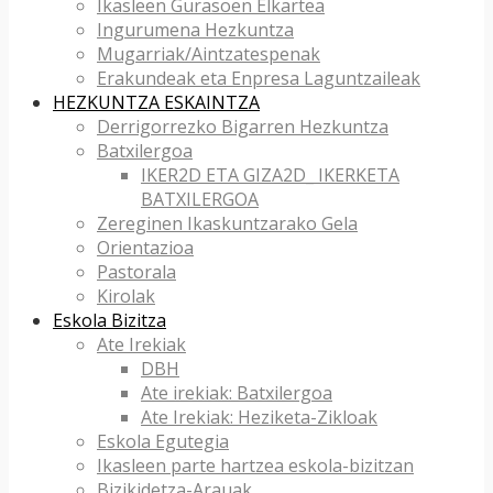
Ikasleen Gurasoen Elkartea
Ingurumena Hezkuntza
Mugarriak/Aintzatespenak
Erakundeak eta Enpresa Laguntzaileak
HEZKUNTZA ESKAINTZA
Derrigorrezko Bigarren Hezkuntza
Batxilergoa
IKER2D ETA GIZA2D_ IKERKETA
BATXILERGOA
Zereginen Ikaskuntzarako Gela
Orientazioa
Pastorala
Kirolak
Eskola Bizitza
Ate Irekiak
DBH
Ate irekiak: Batxilergoa
Ate Irekiak: Heziketa-Zikloak
Eskola Egutegia
Ikasleen parte hartzea eskola-bizitzan
Bizikidetza-Arauak