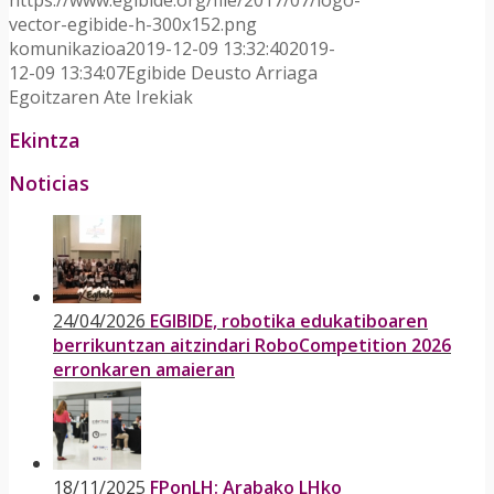
https://www.egibide.org/file/2017/07/logo-
vector-egibide-h-300x152.png
komunikazioa
2019-12-09 13:32:40
2019-
12-09 13:34:07
Egibide Deusto Arriaga
Egoitzaren Ate Irekiak
Ekintza
Noticias
24/04/2026
EGIBIDE, robotika edukatiboaren
berrikuntzan aitzindari RoboCompetition 2026
erronkaren amaieran
18/11/2025
FPonLH: Arabako LHko