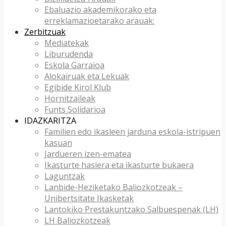
Ebaluazio akademikorako eta
erreklamazioetarako arauak:
Zerbitzuak
Mediatekak
Liburudenda
Eskola Garraioa
Alokairuak eta Lekuak
Egibide Kirol Klub
Hornitzaileak
Funts Solidarioa
IDAZKARITZA
Familien edo ikasleen jarduna eskola-istripuen
kasuan
Jardueren izen-ematea
Ikasturte hasiera eta ikasturte bukaera
Laguntzak
Lanbide-Heziketako Baliozkotzeak –
Unibertsitate Ikasketak
Lantokiko Prestakuntzako Salbuespenak (LH)
LH Baliozkotzeak