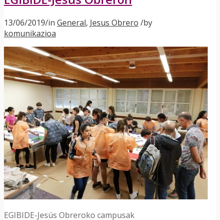
13/06/2019
/
in
General
,
Jesus Obrero
/
by
komunikazioa
EGIBIDE-Jesús Obreroko campusak