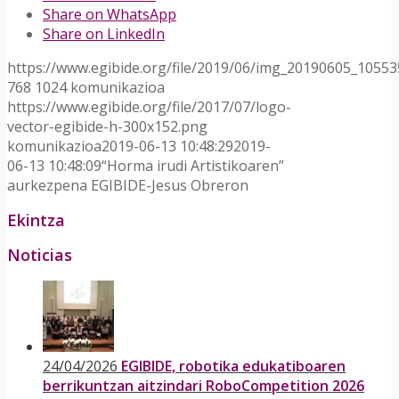
Share on WhatsApp
Share on LinkedIn
https://www.egibide.org/file/2019/06/img_20190605_10553
768
1024
komunikazioa
https://www.egibide.org/file/2017/07/logo-
vector-egibide-h-300x152.png
komunikazioa
2019-06-13 10:48:29
2019-
06-13 10:48:09
“Horma irudi Artistikoaren”
aurkezpena EGIBIDE-Jesus Obreron
Ekintza
Noticias
24/04/2026
EGIBIDE, robotika edukatiboaren
berrikuntzan aitzindari RoboCompetition 2026