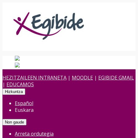
Español
Spanish
es
Euskara
Euskara
eu
HEZITZAILEEN INTRANETA
|
MOODLE
|
EGIBIDE GMAIL
|
EDUCAMOS
Hizkuntza
Español
Euskara
Non gaude
Arreta ordutegia