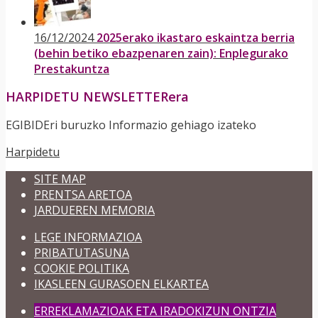
16/12/2024
2025erako ikastaro eskaintza berria
(behin betiko ebazpenaren zain): Enplegurako
Prestakuntza
HARPIDETU NEWSLETTERera
EGIBIDEri buruzko Informazio gehiago izateko
Harpidetu
SITE MAP
PRENTSA ARETOA
JARDUEREN MEMORIA
LEGE INFORMAZIOA
PRIBATUTASUNA
COOKIE POLITIKA
IKASLEEN GURASOEN ELKARTEA
ERREKLAMAZIOAK ETA IRADOKIZUN ONTZIA