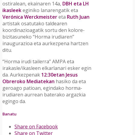
ostiralean, ekainaren 14a,
DBH eta LH
ikasleek
eginiko lanarengatik eta
Verónica Werckmeister
eta
Ruth Juan
artistak osatutako taldearen
koordinazioagatik sortu den kolore-
bizitasuneko “Horma irudiaren”
inaugurazioa eta aurkezpena hartzen
ditu.
“Horma irudi tailerra” AMPA eta
irakasle/ikasleen elkarlanari esker egin
da. Aurkezpenak
12:30etan Jesus
Obreroko Mediatekan
hasiko da eta
geroago patioan, egindako horma-
irudiaren aurrean baterako argazkia
egingo da.
Banatu
Share on Facebook
Share on Twitter