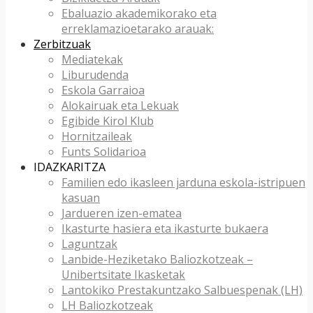
Ebaluazio akademikorako eta
erreklamazioetarako arauak:
Zerbitzuak
Mediatekak
Liburudenda
Eskola Garraioa
Alokairuak eta Lekuak
Egibide Kirol Klub
Hornitzaileak
Funts Solidarioa
IDAZKARITZA
Familien edo ikasleen jarduna eskola-istripuen
kasuan
Jardueren izen-ematea
Ikasturte hasiera eta ikasturte bukaera
Laguntzak
Lanbide-Heziketako Baliozkotzeak –
Unibertsitate Ikasketak
Lantokiko Prestakuntzako Salbuespenak (LH)
LH Baliozkotzeak