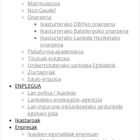
Matrikulazioa
Non Gaude?
Onarpena
Ikasturterako DBHko onarpena
Ikasturterako Batxilergoko onarpena
Ikasturterako Lanbide Heziketako
onarpena
Plataforma akademikoa
Tituluak eskatzea
Unibertsitaterako sarbidea Egibidetik
Ziurtagiriak
Eduki-erlazioa
ENPLEGUA
Lan poltsa / Ikasleak
Lanbideko enplegatze-agentzia
Lan-ingurune inklusiboetako jardunbide
egokien gida
Ikastaroak
Enpresak
Ikasleen egonaldiak enpresan