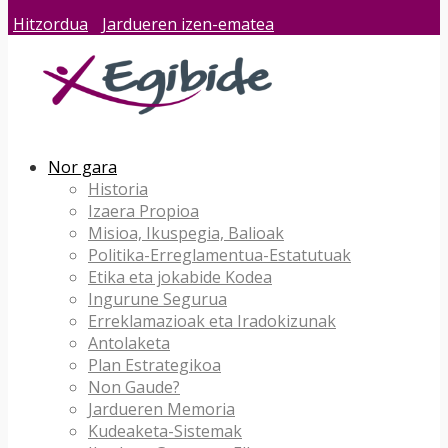
Hitzordua
Jardueren izen-ematea
Nor gara
Historia
Izaera Propioa
Misioa, Ikuspegia, Balioak
Politika-Erreglamentua-Estatutuak
Etika eta jokabide Kodea
Ingurune Segurua
Erreklamazioak eta Iradokizunak
Antolaketa
Plan Estrategikoa
Non Gaude?
Jardueren Memoria
Kudeaketa-Sistemak