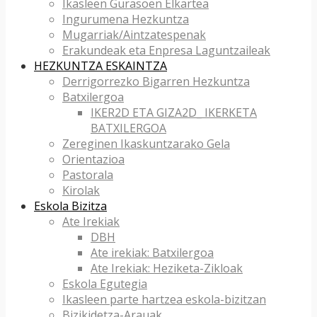
Ikasleen Gurasoen Elkartea
Ingurumena Hezkuntza
Mugarriak/Aintzatespenak
Erakundeak eta Enpresa Laguntzaileak
HEZKUNTZA ESKAINTZA
Derrigorrezko Bigarren Hezkuntza
Batxilergoa
IKER2D ETA GIZA2D_ IKERKETA
BATXILERGOA
Zereginen Ikaskuntzarako Gela
Orientazioa
Pastorala
Kirolak
Eskola Bizitza
Ate Irekiak
DBH
Ate irekiak: Batxilergoa
Ate Irekiak: Heziketa-Zikloak
Eskola Egutegia
Ikasleen parte hartzea eskola-bizitzan
Bizikidetza-Arauak