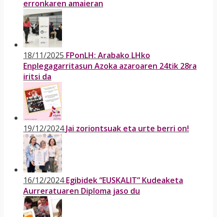
erronkaren amaieran
18/11/2025
FPonLH: Arabako LHko
Enplegagarritasun Azoka azaroaren 24tik 28ra
iritsi da
19/12/2024
Jai zoriontsuak eta urte berri on!
16/12/2024
Egibidek “EUSKALIT” Kudeaketa
Aurreratuaren Diploma jaso du