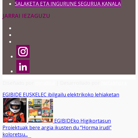
SALAKETA ETA INGURUNE SEGURUA KANALA
JARRAI IEZAGUZU
Diseñado por
Hirudika
| Desarrollado por
Netaphora
EGIBIDE EUSKELEC ibilgailu elektrikoko lehiaketan
EGIBIDEko Higikortasun
Proiektuak bere argia ikusten du “Horma irudi”
koloretsu...