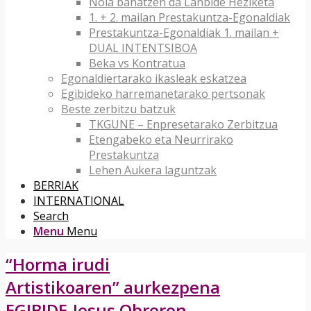
Nola banatzen da Lanbide Heziketa
1. + 2. mailan Prestakuntza-Egonaldiak
Prestakuntza-Egonaldiak 1. mailan +
DUAL INTENTSIBOA
Beka vs Kontratua
Egonaldiertarako ikasleak eskatzea
Egibideko harremanetarako pertsonak
Beste zerbitzu batzuk
TKGUNE – Enpresetarako Zerbitzua
Etengabeko eta Neurrirako
Prestakuntza
Lehen Aukera laguntzak
BERRIAK
INTERNATIONAL
Search
Menu
Menu
“Horma irudi
Artistikoaren” aurkezpena
EGIBIDE-Jesus Obreron