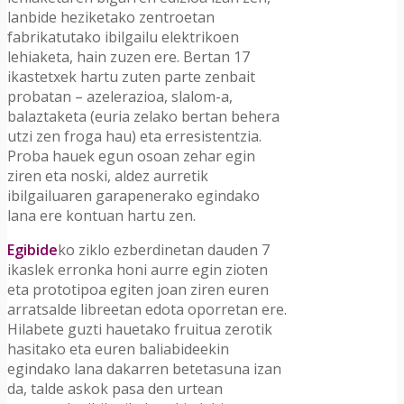
lanbide heziketako zentroetan
fabrikatutako ibilgailu elektrikoen
lehiaketa, hain zuzen ere. Bertan 17
ikastetxek hartu zuten parte zenbait
probatan – azelerazioa, slalom-a,
balaztaketa (euria zelako bertan behera
utzi zen froga hau) eta erresistentzia.
Proba hauek egun osoan zehar egin
ziren eta noski, aldez aurretik
ibilgailuaren garapenerako egindako
lana ere kontuan hartu zen.
Egibide
ko ziklo ezberdinetan dauden 7
ikaslek erronka honi aurre egin zioten
eta prototipoa egiten joan ziren euren
arratsalde libreetan edota oporretan ere.
Hilabete guzti hauetako fruitua zerotik
hasitako eta euren baliabideekin
egindako lana dakarren betetasuna izan
da, talde askok pasa den urtean