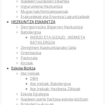
Ikasleen Gurasoen Elkartea
Ingurumena Hezkuntza
Mugarriak/Aintzatespenak
Erakundeak eta Enpresa Laguntzaileak
HEZKUNTZA ESKAINTZA
Derrigorrezko Bigarren Hezkuntza
Batxilergoa
IKER2D ETA GIZA2D_ IKERKETA
BATXILERGOA
Zereginen Ikaskuntzarako Gela
Orientazioa
Pastorala
Kirolak
Eskola Bizitza
Ate Irekiak
DBH
Ate irekiak: Batxilergoa
Ate Irekiak: Heziketa-Zikloak
Eskola Egutegia
Ikasleen parte hartzea eskola-bizitzan
Bizikidetza-Arauak