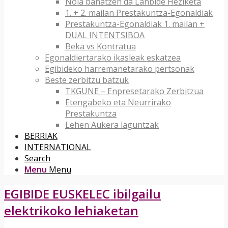
Nola banatzen da Lanbide Heziketa
1. + 2. mailan Prestakuntza-Egonaldiak
Prestakuntza-Egonaldiak 1. mailan +
DUAL INTENTSIBOA
Beka vs Kontratua
Egonaldiertarako ikasleak eskatzea
Egibideko harremanetarako pertsonak
Beste zerbitzu batzuk
TKGUNE – Enpresetarako Zerbitzua
Etengabeko eta Neurrirako
Prestakuntza
Lehen Aukera laguntzak
BERRIAK
INTERNATIONAL
Search
Menu
Menu
EGIBIDE EUSKELEC ibilgailu
elektrikoko lehiaketan