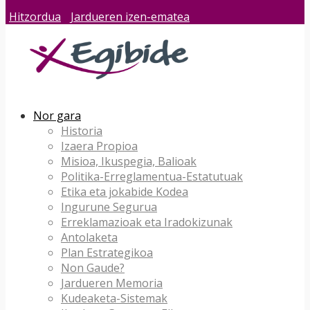
Hitzordua
Jardueren izen-ematea
Nor gara
Historia
Izaera Propioa
Misioa, Ikuspegia, Balioak
Politika-Erreglamentua-Estatutuak
Etika eta jokabide Kodea
Ingurune Segurua
Erreklamazioak eta Iradokizunak
Antolaketa
Plan Estrategikoa
Non Gaude?
Jardueren Memoria
Kudeaketa-Sistemak