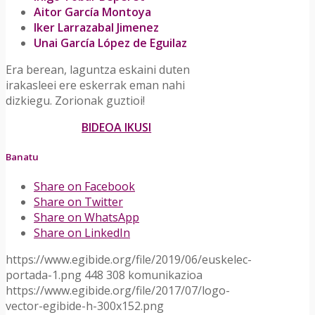
Aitor García Montoya
Iker Larrazabal Jimenez
Unai García López de Eguilaz
Era berean, laguntza eskaini duten
irakasleei ere eskerrak eman nahi
dizkiegu. Zorionak guztioi!
BIDEOA IKUSI
Banatu
Share on Facebook
Share on Twitter
Share on WhatsApp
Share on LinkedIn
https://www.egibide.org/file/2019/06/euskelec-
portada-1.png
448
308
komunikazioa
https://www.egibide.org/file/2017/07/logo-
vector-egibide-h-300x152.png