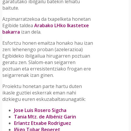
garatutako ibilgailu batekin lehiatu
baitute.
Azpimarratzekoa da txapelketa honetan
Egibide taldea
Arabako LHko Ikastetxe
bakarra
izan dela.
Esfortzu honen emaitza honako hau izan
zen: lehenengo proban (azelerazioa)
Egibideko ibilgailua hirugarren poztuan
geratu zen. Slalom-ean seigarren
poztuan eta erresistentziako frogan ere
seigarrenak izan ginen.
Proiektu honetan parte hartu duten
ikasle guztiei eskerrak eman nahi
dizkiegu euren eskuzabaltasunagatik:
Jose Luis Rosero Sigcha
Tania Mtz. de Albéniz Garin
Erlantz Etxabe Rodriguez
Iñigo Tobar Beperet