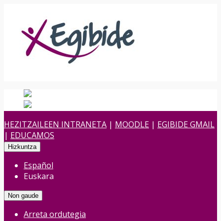
Español
Spanish
es
Euskara
Euskara
eu
HEZITZAILEEN INTRANETA
|
MOODLE
|
EGIBIDE GMAIL
|
EDUCAMOS
Hizkuntza
Español
Euskara
Non gaude
Arreta ordutegia