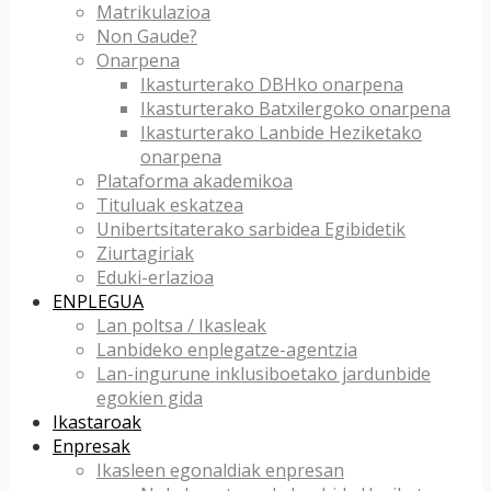
Matrikulazioa
Non Gaude?
Onarpena
Ikasturterako DBHko onarpena
Ikasturterako Batxilergoko onarpena
Ikasturterako Lanbide Heziketako
onarpena
Plataforma akademikoa
Tituluak eskatzea
Unibertsitaterako sarbidea Egibidetik
Ziurtagiriak
Eduki-erlazioa
ENPLEGUA
Lan poltsa / Ikasleak
Lanbideko enplegatze-agentzia
Lan-ingurune inklusiboetako jardunbide
egokien gida
Ikastaroak
Enpresak
Ikasleen egonaldiak enpresan