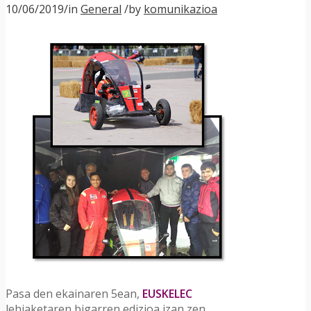
10/06/2019
/
in
General
/
by
komunikazioa
Pasa den ekainaren 5ean,
EUSKELEC
lehiaketaren bigarren edizioa izan zen,