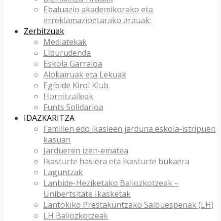
Ebaluazio akademikorako eta
erreklamazioetarako arauak:
Zerbitzuak
Mediatekak
Liburudenda
Eskola Garraioa
Alokairuak eta Lekuak
Egibide Kirol Klub
Hornitzaileak
Funts Solidarioa
IDAZKARITZA
Familien edo ikasleen jarduna eskola-istripuen
kasuan
Jardueren izen-ematea
Ikasturte hasiera eta ikasturte bukaera
Laguntzak
Lanbide-Heziketako Baliozkotzeak –
Unibertsitate Ikasketak
Lantokiko Prestakuntzako Salbuespenak (LH)
LH Baliozkotzeak