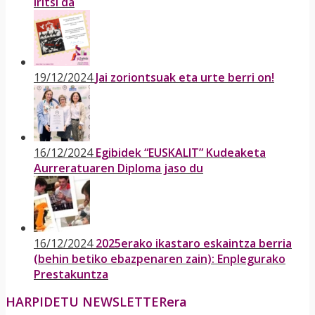
iritsi da
19/12/2024
Jai zoriontsuak eta urte berri on!
16/12/2024
Egibidek “EUSKALIT” Kudeaketa
Aurreratuaren Diploma jaso du
16/12/2024
2025erako ikastaro eskaintza berria
(behin betiko ebazpenaren zain): Enplegurako
Prestakuntza
HARPIDETU NEWSLETTERera