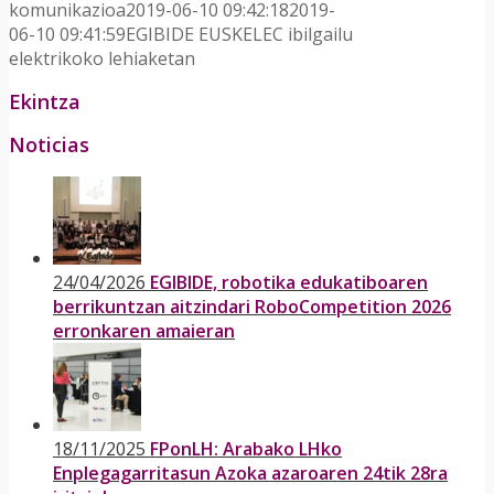
komunikazioa
2019-06-10 09:42:18
2019-
06-10 09:41:59
EGIBIDE EUSKELEC ibilgailu
elektrikoko lehiaketan
Ekintza
Noticias
24/04/2026
EGIBIDE, robotika edukatiboaren
berrikuntzan aitzindari RoboCompetition 2026
erronkaren amaieran
18/11/2025
FPonLH: Arabako LHko
Enplegagarritasun Azoka azaroaren 24tik 28ra