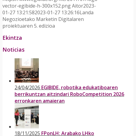
vector-egibide-h-300x152.png
Aitor
2023-
01-27 13:21:58
2023-01-27 13:26:16
Landa
Negozioetako Marketin Digitalaren
proiektuaren 5. edizioa
Ekintza
Noticias
24/04/2026
EGIBIDE, robotika edukatiboaren
berrikuntzan aitzindari RoboCompetition 2026
erronkaren amaieran
18/11/2025
FPonLH: Arabako LHko