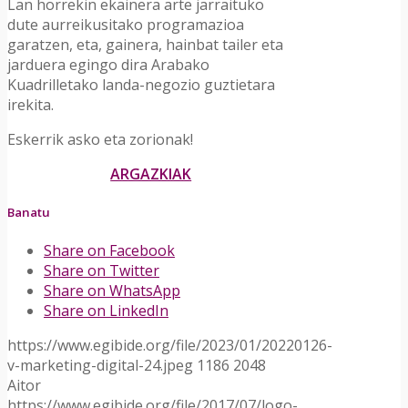
Lan horrekin ekainera arte jarraituko
dute aurreikusitako programazioa
garatzen, eta, gainera, hainbat tailer eta
jarduera egingo dira Arabako
Kuadrilletako landa-negozio guztietara
irekita.
Eskerrik asko eta zorionak!
ARGAZKIAK
Banatu
Share on Facebook
Share on Twitter
Share on WhatsApp
Share on LinkedIn
https://www.egibide.org/file/2023/01/20220126-
v-marketing-digital-24.jpeg
1186
2048
Aitor
https://www.egibide.org/file/2017/07/logo-