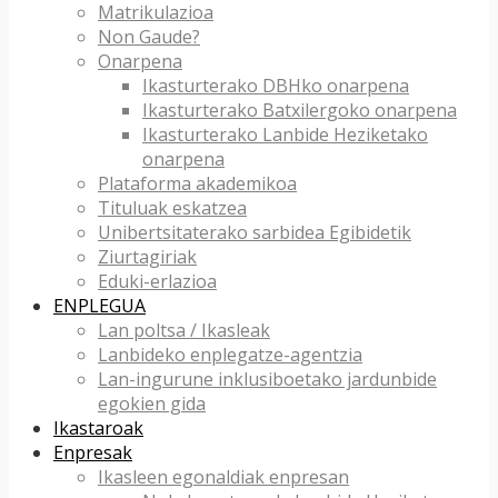
Matrikulazioa
Non Gaude?
Onarpena
Ikasturterako DBHko onarpena
Ikasturterako Batxilergoko onarpena
Ikasturterako Lanbide Heziketako
onarpena
Plataforma akademikoa
Tituluak eskatzea
Unibertsitaterako sarbidea Egibidetik
Ziurtagiriak
Eduki-erlazioa
ENPLEGUA
Lan poltsa / Ikasleak
Lanbideko enplegatze-agentzia
Lan-ingurune inklusiboetako jardunbide
egokien gida
Ikastaroak
Enpresak
Ikasleen egonaldiak enpresan