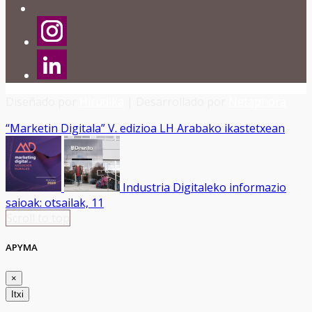
Diseñado por
Hirudika
| Desarrollado por
Netaphora
“Marketin Digitala” V. edizioa LH Arabako ikastetxean
Industria Digitaleko informazio
saioak: otsailak, 11
Scroll to top
APYMA
×
Itxi