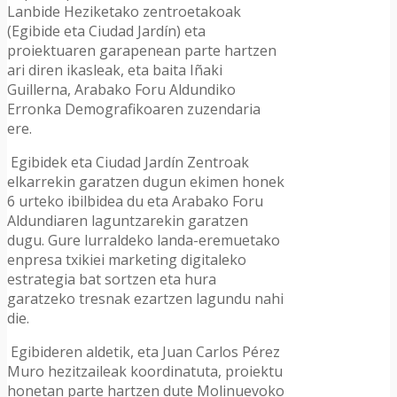
Lanbide Heziketako zentroetakoak
(Egibide eta Ciudad Jardín) eta
proiektuaren garapenean parte hartzen
ari diren ikasleak, eta baita Iñaki
Guillerna, Arabako Foru Aldundiko
Erronka Demografikoaren zuzendaria
ere.
Egibidek eta Ciudad Jardín Zentroak
elkarrekin garatzen dugun ekimen honek
6 urteko ibilbidea du eta Arabako Foru
Aldundiaren laguntzarekin garatzen
dugu. Gure lurraldeko landa-eremuetako
enpresa txikiei marketing digitaleko
estrategia bat sortzen eta hura
garatzeko tresnak ezartzen lagundu nahi
die.
Egibideren aldetik, eta Juan Carlos Pérez
Muro hezitzaileak koordinatuta, proiektu
honetan parte hartzen dute Molinuevoko