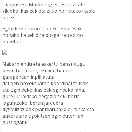
campuseko Marketing eta Publizitate
zikloko ikasleek eta ziklo horretako ikasle
ohiek.
Egibideren tutoretzapeko enpresak
honako hauek dira bosgarren edizio
honetan:
Nabarmendu eta eskertu behar dugu,
beste behin ere,
ekimen honen
garapenean inplikatuta
dauden
proiektuaren koordinatzaileak
eta Egibideko ikasleek egindako lana,
gure lurraldeko negozio txiki horiei
laguntzeko, beren jarduera
digitalizazioak planteatutako erronka eta
aukeretara egokitzen egin duten lan
guztiagatik.