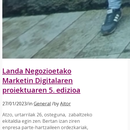
Landa Negozioetako
Marketin Digitalaren
proiektuaren 5. edizioa
27/01/2023
/
in
General
/
by
Aitor
Atzo, urtarrilak 26, osteguna, zabaltzeko
ekitaldia egin zen.
Bertan izan ziren
enpresa parte-hartzaileen ordezkariak,