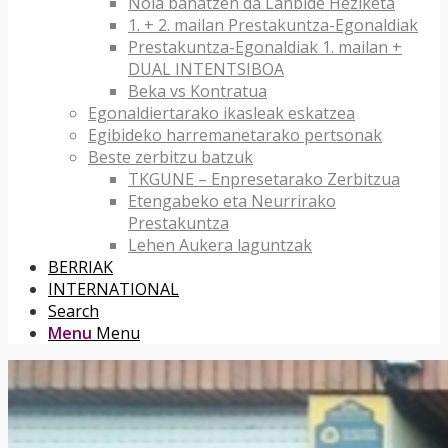
Nola banatzen da Lanbide Heziketa
1. + 2. mailan Prestakuntza-Egonaldiak
Prestakuntza-Egonaldiak 1. mailan +
DUAL INTENTSIBOA
Beka vs Kontratua
Egonaldiertarako ikasleak eskatzea
Egibideko harremanetarako pertsonak
Beste zerbitzu batzuk
TKGUNE – Enpresetarako Zerbitzua
Etengabeko eta Neurrirako
Prestakuntza
Lehen Aukera laguntzak
BERRIAK
INTERNATIONAL
Search
Menu
Menu