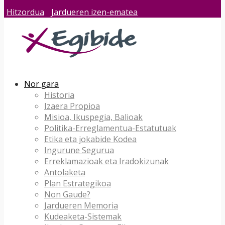
Hitzordua
Jardueren izen-ematea
Nor gara
Historia
Izaera Propioa
Misioa, Ikuspegia, Balioak
Politika-Erreglamentua-Estatutuak
Etika eta jokabide Kodea
Ingurune Segurua
Erreklamazioak eta Iradokizunak
Antolaketa
Plan Estrategikoa
Non Gaude?
Jardueren Memoria
Kudeaketa-Sistemak