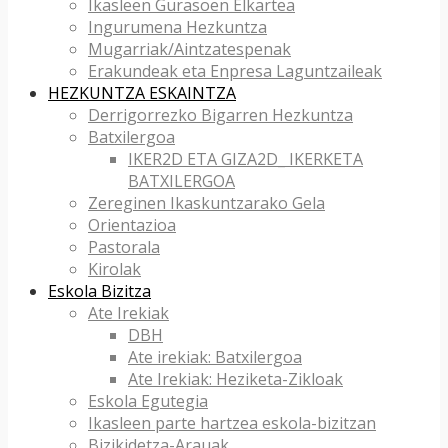
Ikasleen Gurasoen Elkartea
Ingurumena Hezkuntza
Mugarriak/Aintzatespenak
Erakundeak eta Enpresa Laguntzaileak
HEZKUNTZA ESKAINTZA
Derrigorrezko Bigarren Hezkuntza
Batxilergoa
IKER2D ETA GIZA2D_ IKERKETA
BATXILERGOA
Zereginen Ikaskuntzarako Gela
Orientazioa
Pastorala
Kirolak
Eskola Bizitza
Ate Irekiak
DBH
Ate irekiak: Batxilergoa
Ate Irekiak: Heziketa-Zikloak
Eskola Egutegia
Ikasleen parte hartzea eskola-bizitzan
Bizikidetza-Arauak