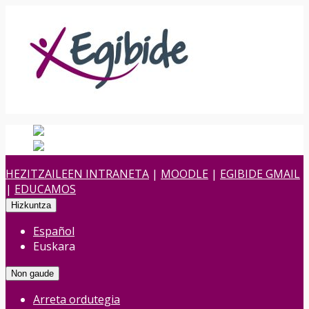
Español
Spanish
es
Euskara
Euskara
eu
HEZITZAILEEN INTRANETA
|
MOODLE
|
EGIBIDE GMAIL
|
EDUCAMOS
Hizkuntza
Español
Euskara
Non gaude
Arreta ordutegia