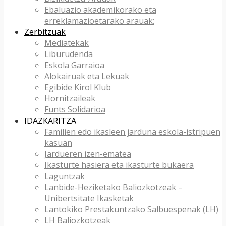
Ebaluazio akademikorako eta
erreklamazioetarako arauak:
Zerbitzuak
Mediatekak
Liburudenda
Eskola Garraioa
Alokairuak eta Lekuak
Egibide Kirol Klub
Hornitzaileak
Funts Solidarioa
IDAZKARITZA
Familien edo ikasleen jarduna eskola-istripuen
kasuan
Jardueren izen-ematea
Ikasturte hasiera eta ikasturte bukaera
Laguntzak
Lanbide-Heziketako Baliozkotzeak –
Unibertsitate Ikasketak
Lantokiko Prestakuntzako Salbuespenak (LH)
LH Baliozkotzeak