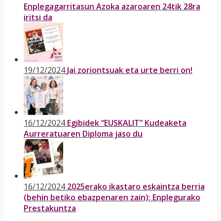
Enplegagarritasun Azoka azaroaren 24tik 28ra
iritsi da
19/12/2024
Jai zoriontsuak eta urte berri on!
16/12/2024
Egibidek “EUSKALIT” Kudeaketa
Aurreratuaren Diploma jaso du
16/12/2024
2025erako ikastaro eskaintza berria
(behin betiko ebazpenaren zain): Enplegurako
Prestakuntza