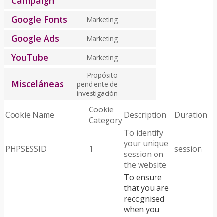
Campaign
Consent
google-
to
maps
Google Fonts
Marketing
service
Consent
active-
to
Google Ads
Marketing
campaign
Consent
service
to
google-
YouTube
Marketing
Consent
service
fonts
to
google-
Propósito
Misceláneas
service
pendiente de
ads
Consent
investigación
youtube
to
Cookie
service
Cookie Name
Description
Duration
Category
misceláneas
To identify
your unique
PHPSESSID
1
session
session on
the website
To ensure
that you are
recognised
when you