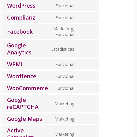
WordPress
Funcional
Consent
to
Complianz
Funcional
Consent
service
to
wordpress
Marketing,
Facebook
service
Consent
Funcional
complianz
to
Google
service
Estadísticas
Analytics
Consent
facebook
to
WPML
Funcional
service
Consent
google-
to
Wordfence
Funcional
analytics
Consent
service
to
wpml
WooCommerce
Funcional
Consent
service
to
Google
wordfence
Marketing
service
reCAPTCHA
Consent
woocommerce
to
Google Maps
Marketing
service
Consent
google-
to
Active
recaptcha
Marketing
service