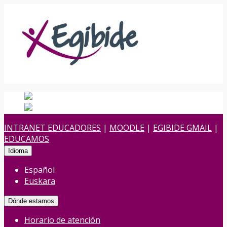
Español
Español
es
Euskara
Euskera
eu
INTRANET EDUCADORES
|
MOODLE
|
EGIBIDE GMAIL
|
EDUCAMOS
Idioma
Español
Euskara
Dónde estamos
Horario de atención