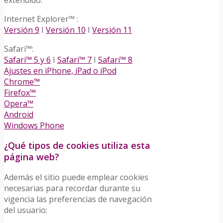
extendido:
Internet Explorer™ :
Versión 9
I
Versión 10
I
Versión 11
Safari™:
Safari™ 5 y 6
I
Safari™ 7
I
Safari™ 8
Ajustes en iPhone, iPad o iPod
Chrome™
Firefox™
Opera™
Android
Windows Phone
¿Qué tipos de cookies utiliza esta
página web?
Además el sitio puede emplear cookies
necesarias para recordar durante su
vigencia las preferencias de navegación
del usuario: