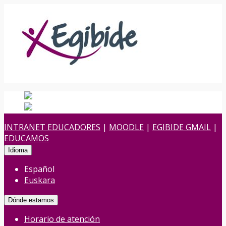
Español
Español
es
Euskara
Euskera
eu
INTRANET EDUCADORES
|
MOODLE
|
EGIBIDE GMAIL
|
EDUCAMOS
Idioma
Español
Euskara
Dónde estamos
Horario de atención