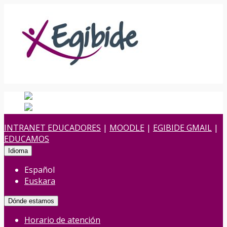
Español
Español
es
Euskara
Euskera
eu
INTRANET EDUCADORES
|
MOODLE
|
EGIBIDE GMAIL
|
EDUCAMOS
Idioma
Español
Euskara
Dónde estamos
Horario de atención