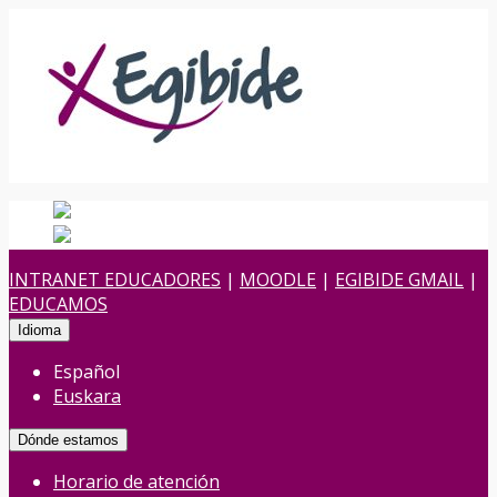
Español
Español
es
Euskara
Euskera
eu
INTRANET EDUCADORES
|
MOODLE
|
EGIBIDE GMAIL
|
EDUCAMOS
Idioma
Español
Euskara
Dónde estamos
Horario de atención