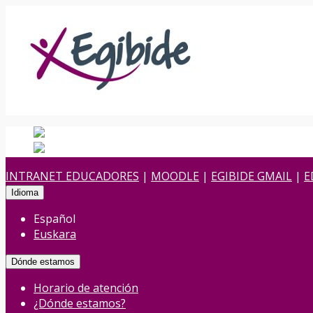
Español
Español
es
Euskara
Euskera
eu
INTRANET EDUCADORES
|
MOODLE
|
EGIBIDE GMAIL
|
E
Idioma
Español
Euskara
Dónde estamos
Horario de atención
¿Dónde estamos?