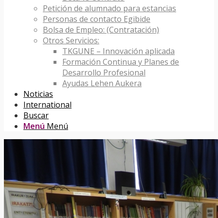
Petición de alumnado para estancias
Personas de contacto Egibide
Bolsa de Empleo: (Contratación)
Otros Servicios:
TKGUNE – Innovación aplicada
Formación Continua y Planes de
Desarrollo Profesional
Ayudas Lehen Aukera
Noticias
International
Buscar
Menú
Menú