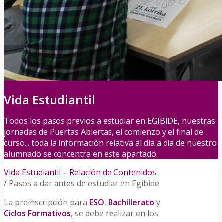
Vida Estudiantil
Todos los pasos previos a estudiar en EGIBIDE, nuestras
jornadas de Puertas Abiertas, el comienzo y el final de
curso... toda la información relativa al día a día de nuestro
alumnado se concentra en este apartado.
Vida Estudiantil – Relación de Contenidos
/
Pasos a dar antes de estudiar en Egibide
La preinscripción para
ESO
,
Bachillerato
y
Ciclos Formativos
, se debe realizar en los