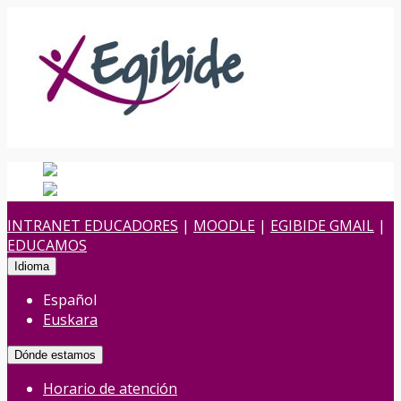
Español
Español
es
Euskara
Euskera
eu
INTRANET EDUCADORES
|
MOODLE
|
EGIBIDE GMAIL
|
EDUCAMOS
Idioma
Español
Euskara
Dónde estamos
Horario de atención