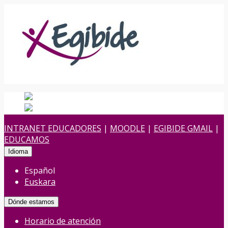
Español
Español
es
Euskara
Euskera
eu
INTRANET EDUCADORES
|
MOODLE
|
EGIBIDE GMAIL
|
EDUCAMOS
Idioma
Español
Euskara
Dónde estamos
Horario de atención