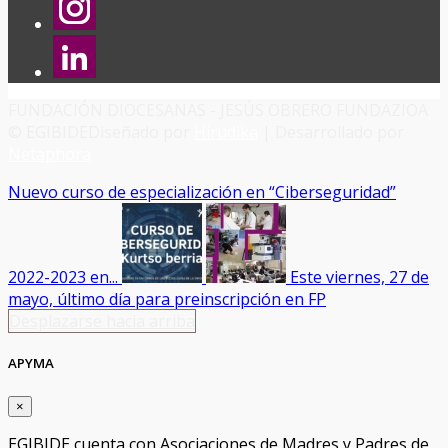
FUNDACIÓN DIOCESANAS - JESÚS OBRERO FUNDAZIOA
© EGIBIDE
Diseñado por
Hirudika
| Desarrollado por
Netaphora
Nuevo curso de especialización en “Ciberseguridad”
2022-2023 en...
Este viernes, 27 de
mayo, último día para preinscripción en FP
Desplazarse hacia arriba
APYMA
×
EGIBIDE cuenta con Asociaciones de Madres y Padres de