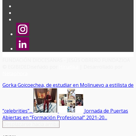
FUNDACIÓN DIOCESANAS - JESÚS OBRERO FUNDAZIOA
© EGIBIDE
Diseñado por
Hirudika
| Desarrollado por
Netaphora
Gorka Goicoechea, de estudiar en Molinuevo a estilista de
“celebrities”...
Jornada de Puertas
Abiertas en “Formación Profesional” 2021-20...
Desplazarse hacia arriba