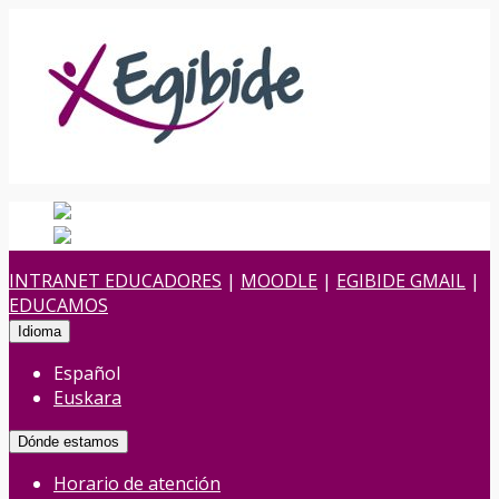
Español
Español
es
Euskara
Euskera
eu
INTRANET EDUCADORES
|
MOODLE
|
EGIBIDE GMAIL
|
EDUCAMOS
Idioma
Español
Euskara
Dónde estamos
Horario de atención