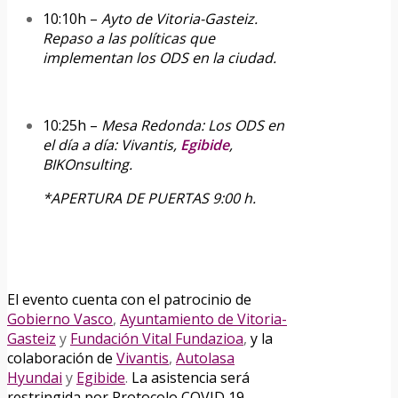
10:10h –
Ayto de Vitoria-Gasteiz.
Repaso a las políticas que
implementan los ODS en la ciudad.
10:25h –
Mesa Redonda: Los ODS en
el día a día: Vivantis,
Egibide
,
BIKOnsulting.
*APERTURA DE PUERTAS 9:00 h.
El evento cuenta con el patrocinio de
Gobierno Vasco
,
Ayuntamiento de Vitoria-
Gasteiz
y
Fundación Vital Fundazioa
,
y la
colaboración de
Vivantis
,
Autolasa
Hyundai
y
Egibide
.
La asistencia será
restringida por Protocolo COVID 19.