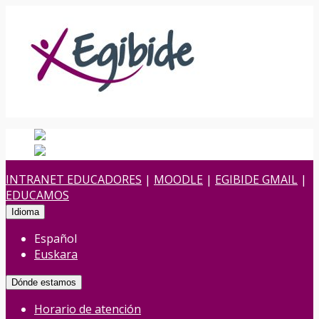
Español
Español
es
Euskara
Euskera
eu
INTRANET EDUCADORES
|
MOODLE
|
EGIBIDE GMAIL
|
EDUCAMOS
Idioma
Español
Euskara
Dónde estamos
Horario de atención