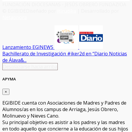
FUNDACIÓN DIOCESANAS - JESÚS OBRERO FUNDAZIOA
© EGIBIDE
Diseñado por
Hirudika
| Desarrollado por
Netaphora
Lanzamiento EGINEWS
Bachillerato de Investigación #iker2d en “Diario Noticias
de Álava&...
Desplazarse hacia arriba
APYMA
×
EGIBIDE cuenta con Asociaciones de Madres y Padres de
Alumnos/as en los campus de Arriaga, Jesús Obrero,
Molinuevo y Nieves Cano.
Su principal objetivo es asistir a los padres y las madres
en todo aquello que concierne a la educación de sus hijos