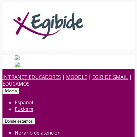
Español
Español
es
Euskara
Euskera
eu
INTRANET EDUCADORES
|
MOODLE
|
EGIBIDE GMAIL
|
EDUCAMOS
Idioma
Español
Euskara
Dónde estamos
Horario de atención