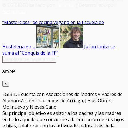
© EGIBIDE
Diseñado por
Hirudika
| Desarrollado por
Netaphora
“Masterclass” de cocina vegana en la Escuela de
Hostelería en ...
Julian Iantzi se
suma al “Conquis de la FP”
Desplazarse hacia arriba
APYMA
×
EGIBIDE cuenta con Asociaciones de Madres y Padres de
Alumnos/as en los campus de Arriaga, Jesús Obrero,
Molinuevo y Nieves Cano.
Su principal objetivo es asistir a los padres y las madres
en todo aquello que concierne a la educación de sus hijos
e hijas, colaborar con las actividades educativas de la