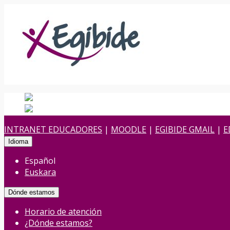
Español
Español
es
Euskara
Euskera
eu
INTRANET EDUCADORES
|
MOODLE
|
EGIBIDE GMAIL
|
E
Idioma
Español
Euskara
Dónde estamos
Horario de atención
¿Dónde estamos?