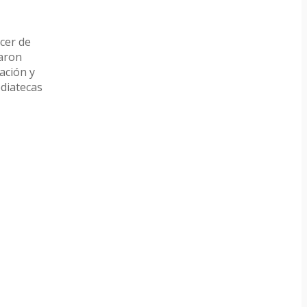
cer de
taron
ación y
ediatecas