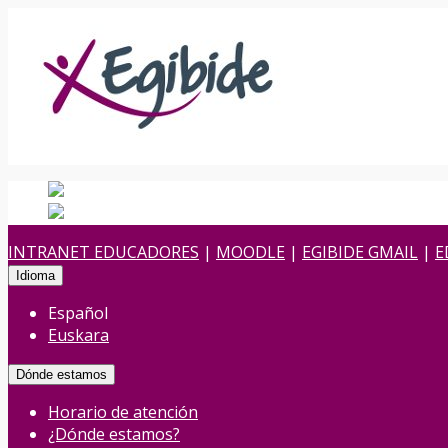
Español
Español
es
Euskara
Euskera
eu
INTRANET EDUCADORES
|
MOODLE
|
EGIBIDE GMAIL
|
E
Idioma
Español
Euskara
Dónde estamos
Horario de atención
¿Dónde estamos?