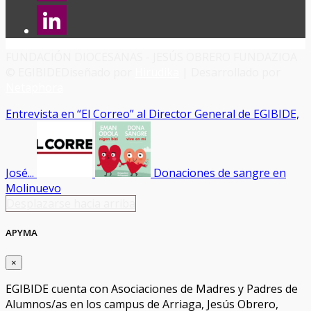
FUNDACIÓN DIOCESANAS - JESÚS OBRERO FUNDAZIOA
© EGIBIDE
Diseñado por
Hirudika
| Desarrollado por
Netaphora
Entrevista en “El Correo” al Director General de EGIBIDE,
José...
Donaciones de sangre en
Molinuevo
Desplazarse hacia arriba
APYMA
×
EGIBIDE cuenta con Asociaciones de Madres y Padres de
Alumnos/as en los campus de Arriaga, Jesús Obrero,