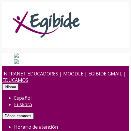
Español
Español
es
Euskara
Euskera
eu
INTRANET EDUCADORES
|
MOODLE
|
EGIBIDE GMAIL
|
EDUCAMOS
Idioma
Español
Euskara
Dónde estamos
Horario de atención