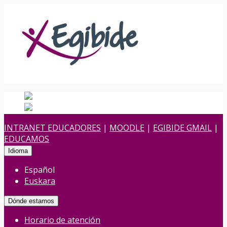
Español
Español
es
Euskara
Euskera
eu
INTRANET EDUCADORES
|
MOODLE
|
EGIBIDE GMAIL
|
EDUCAMOS
Idioma
Español
Euskara
Dónde estamos
Horario de atención