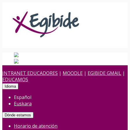
Español
Español
es
Euskara
Euskera
eu
INTRANET EDUCADORES
|
MOODLE
|
EGIBIDE GMAIL
|
EDUCAMOS
Idioma
Español
Euskara
Dónde estamos
Horario de atención