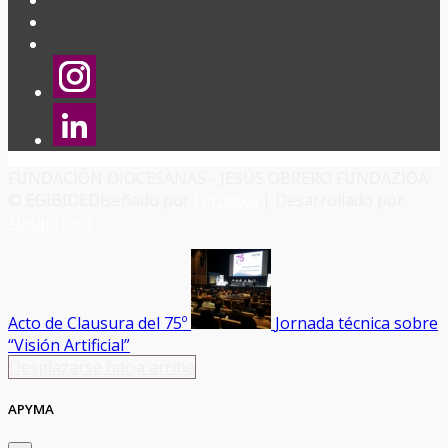
FUNDACIÓN DIOCESANAS - JESÚS OBRERO FUNDAZIOA
© EGIBIDE
Diseñado por
Hirudika
| Desarrollado por
Netaphora
Acto de Clausura del 75º
Jornada técnica sobre
“Visión Artificial”
Desplazarse hacia arriba
APYMA