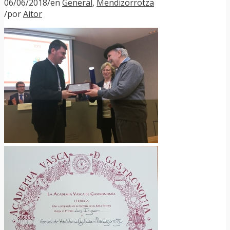
06/06/2018
/
en
General
,
Mendizorrotza
/
por
Aitor