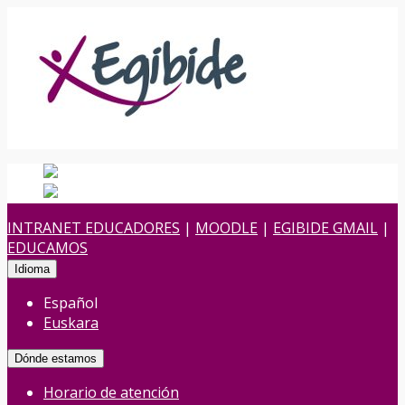
Español
Español
es
Euskara
Euskera
eu
INTRANET EDUCADORES
|
MOODLE
|
EGIBIDE GMAIL
|
EDUCAMOS
Idioma
Español
Euskara
Dónde estamos
Horario de atención