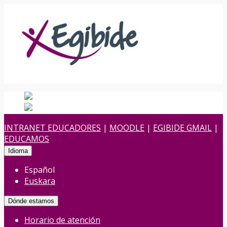
Español
Español
es
Euskara
Euskera
eu
INTRANET EDUCADORES
|
MOODLE
|
EGIBIDE GMAIL
|
EDUCAMOS
Idioma
Español
Euskara
Dónde estamos
Horario de atención