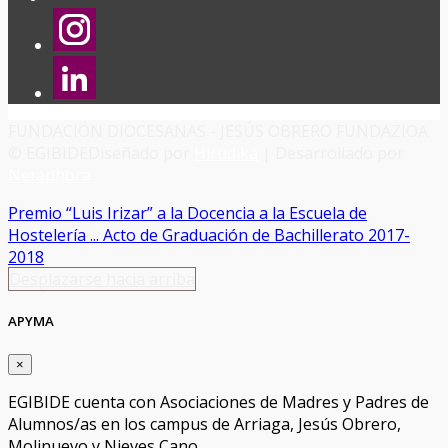
FUNDACIÓN DIOCESANAS - JESÚS OBRERO FUNDAZIOA
© EGIBIDE
Diseñado por
Hirudika
| Desarrollado por
Netaphora
Premio “Luis Irizar” a la Docencia a la Escuela de
Hostelería ...
Acto de Graduación de Bachillerato 2017-
2018
Desplazarse hacia arriba
APYMA
×
EGIBIDE cuenta con Asociaciones de Madres y Padres de
Alumnos/as en los campus de Arriaga, Jesús Obrero,
Molinuevo y Nieves Cano.