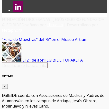
FUNDACIÓN DIOCESANAS - JESÚS OBRERO FUNDAZIOA
© EGIBIDE
Diseñado por
Hirudika
| Desarrollado por
Netaphora
“Feria de Muestras” del 75º en el Museo Artium
El 21 de abril EGIBIDE TOPAKETA
Desplazarse hacia arriba
APYMA
×
EGIBIDE cuenta con Asociaciones de Madres y Padres de
Alumnos/as en los campus de Arriaga, Jesús Obrero,
Molinuevo y Nieves Cano.