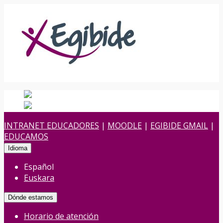
Español
Español
es
Euskara
Euskera
eu
INTRANET EDUCADORES
|
MOODLE
|
EGIBIDE GMAIL
|
EDUCAMOS
Idioma
Español
Euskara
Dónde estamos
Horario de atención