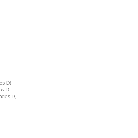
os D)
os D)
ados D)