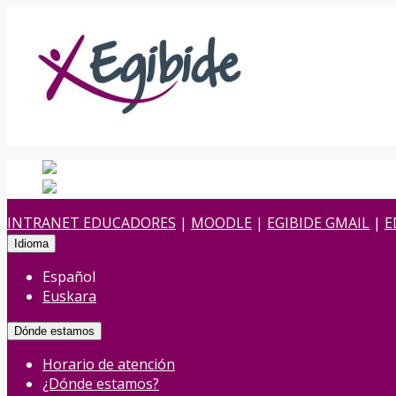
Español
Español
es
Euskara
Euskera
eu
INTRANET EDUCADORES
|
MOODLE
|
EGIBIDE GMAIL
|
E
Idioma
Español
Euskara
Dónde estamos
Horario de atención
¿Dónde estamos?