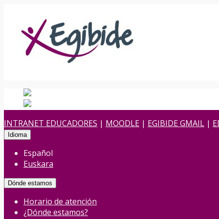
Español
Español
es
Euskara
Euskera
eu
INTRANET EDUCADORES
|
MOODLE
|
EGIBIDE GMAIL
|
E
Idioma
Español
Euskara
Dónde estamos
Horario de atención
¿Dónde estamos?