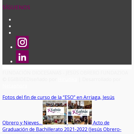
SÍGUENOS
FUNDACIÓN DIOCESANAS - JESÚS OBRERO FUNDAZIOA
© EGIBIDE
Diseñado por
Hirudika
| Desarrollado por
Netaphora
Fotos del fin de curso de la “ESO” en Arriaga, Jesús
Obrero y Nieves...
Acto de
Graduación de Bachillerato 2021-2022 (Jesús Obrero-