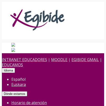
Español
Español
es
Euskara
Euskera
eu
INTRANET EDUCADORES
|
MOODLE
|
EGIBIDE GMAIL
|
EDUCAMOS
Idioma
Español
Euskara
Dónde estamos
Horario de atención